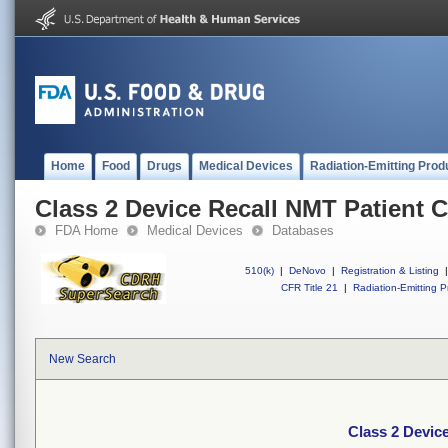
Home
Food
Drugs
Medical Devices
Radiation-Emitting Prod
Class 2 Device Recall NMT Patient 
FDA Home
Medical Devices
Databases
510(k)
|
DeNovo
|
Registration & Listing
|
CFR Title 21
|
Radiation-Emitting P
New Search
Class 2 Devic