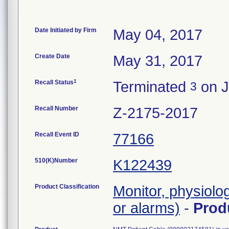
Date Initiated by Firm
May 04, 2017
Create Date
May 31, 2017
1
Recall Status
Terminated
on J
3
Recall Number
Z-2175-2017
Recall Event ID
77166
510(K)Number
K122439
Product Classification
Monitor, physiolog
or alarms)
-
Prod