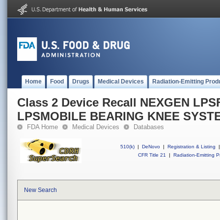
Home
Food
Drugs
Medical Devices
Radiation-Emitting Prod
Class 2 Device Recall NEXGEN LP
LPSMOBILE BEARING KNEE SYST
FDA Home
Medical Devices
Databases
510(k)
|
DeNovo
|
Registration & Listing
|
CFR Title 21
|
Radiation-Emitting P
New Search