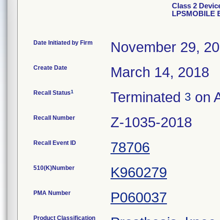
Class 2 Dev
LPSMOBILE 
Date Initiated by Firm
November 29, 2
Create Date
March 14, 2018
1
Recall Status
Terminated
on A
3
Recall Number
Z-1035-2018
Recall Event ID
78706
510(K)Number
K960279
PMA Number
P060037
Product Classification