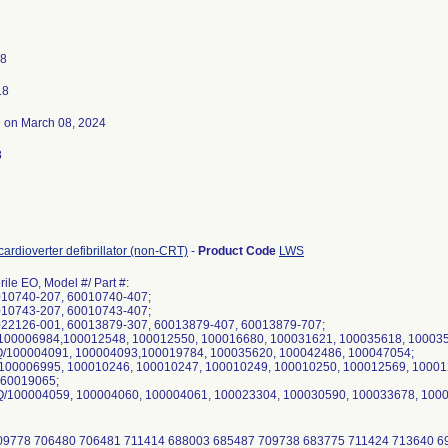
18
18
3
on March 08, 2024
8
cardioverter defibrillator (non-CRT)
-
Product Code
LWS
rile EO, Model #/ Part #:
010740-207, 60010740-407;
010743-207, 60010743-407;
22126-001, 60013879-307, 60013879-407, 60013879-707;
100006984,100012548, 100012550, 100016680, 100031621, 100035618, 100035
/100004091, 100004093,100019784, 100035620, 100042486, 100047054;
100006995, 100010246, 100010247, 100010249, 100010250, 100012569, 10001
 60019065;
/100004059, 100004060, 100004061, 100023304, 100030590, 100033678, 100