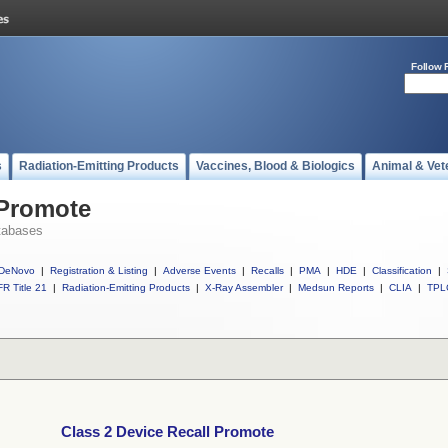
Follow 
s
Radiation-Emitting Products
Vaccines, Blood & Biologics
Animal & Vet
 Promote
tabases
DeNovo
|
Registration & Listing
|
Adverse Events
|
Recalls
|
PMA
|
HDE
|
Classification
|
R Title 21
|
Radiation-Emitting Products
|
X-Ray Assembler
|
Medsun Reports
|
CLIA
|
TPL
Class 2 Device Recall Promote