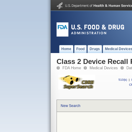
Home
Food
Drugs
Medical Device
Class 2 Device Recall
FDA Home
Medical Devices
Da
510(k)
|
CF
New Search