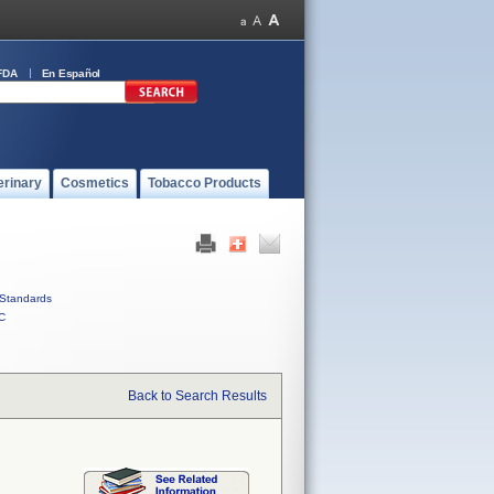
FDA
En Español
erinary
Cosmetics
Tobacco Products
Standards
C
Back to Search Results