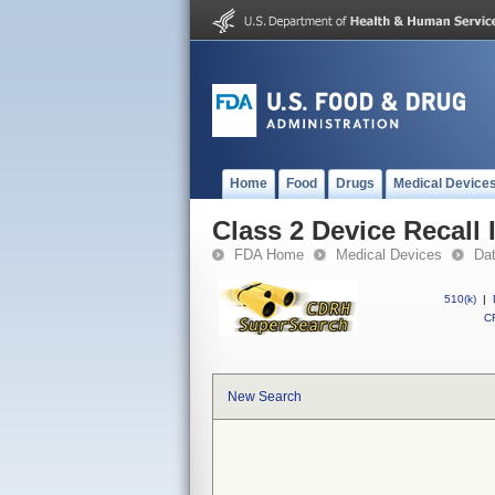
Home
Food
Drugs
Medical Device
Class 2 Device Recall
FDA Home
Medical Devices
Da
510(k)
|
CF
New Search