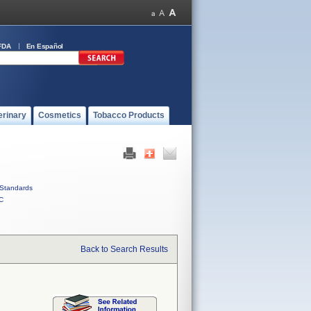
FDA
En Español
erinary
Cosmetics
Tobacco Products
Standards
C
Back to Search Results