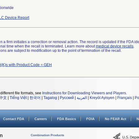
tionwide
LC Device Report
 a firm initiates a correction or removal action. The record is updated if the FDA iden
a final time when the recall is terminated. Learn more about
medical device recalls
.
ns are subject to modification up to the point of termination of the recall.
(K)s with Product Code = GEH
different file formats, see
Instructions for Downloading Viewers and Players
.
中文
|
Tiếng Việt
|
한국어
|
Tagalog
|
Русский
|
العربية
|
Kreyòl Ayisyen
|
Français
|
Po
Contact FDA
Careers
FDA Basics
FOIA
No FEAR Act
N
on
Combination Products