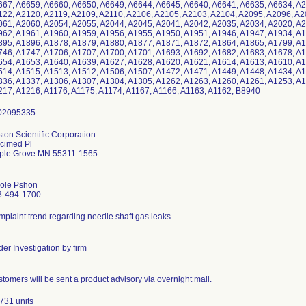
ton Scientific Corporation
cimed Pl
ple Grove MN 55311-1565
cole Pshon
3-494-1700
plaint trend regarding needle shaft gas leaks.
er Investigation by firm
tomers will be sent a product advisory via overnight mail.
731 units