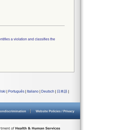
tifies a violation and classifies the
lski
|
Português
|
Italiano
|
Deutsch
|
日本語
|
ondiscrimination
Website Policies / Privacy