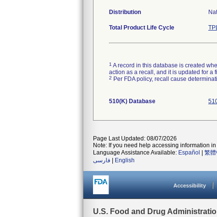
Distribution
Na
Total Product Life Cycle
TP
1
A record in this database is created when
action as a recall, and it is updated for 
2
Per FDA policy, recall cause determinatio
510(K) Database
510
Page Last Updated: 08/07/2026
Note: If you need help accessing information in 
Language Assistance Available:
Español
|
繁體
فارسی
|
English
Accessibility
U.S. Food and Drug Administrati