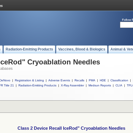
Follow 
s
Radiation-Emitting Products
Vaccines, Blood & Biologics
Animal & Vet
 IceRod" Cryoablation Needles
tabases
DeNovo
|
Registration & Listing
|
Adverse Events
|
Recalls
|
PMA
|
HDE
|
Classification
|
R Title 21
|
Radiation-Emitting Products
|
X-Ray Assembler
|
Medsun Reports
|
CLIA
|
TPL
Class 2 Device Recall IceRod" Cryoablation Needles