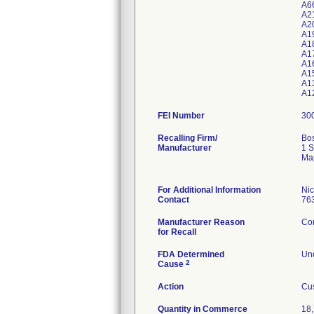
FEI Number
Recalling Firm/
Bos
Manufacturer
1 S
Ma
For Additional Information
Ni
Contact
76
Manufacturer Reason
Com
for Recall
FDA Determined
Und
2
Cause
Action
Cus
Quantity in Commerce
18,