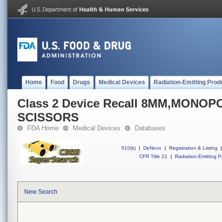
Home
Food
Drugs
Medical Devices
Radiation-Emitting Prod
Class 2 Device Recall 8MM,MONO
SCISSORS
FDA Home
Medical Devices
Databases
510(k)
|
DeNovo
|
Registration & Listing
|
CFR Title 21
|
Radiation-Emitting P
New Search