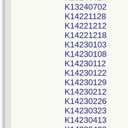
K13240702
K14221128
K14221212
K14221218
K14230103
K14230108
K14230112
K14230122
K14230129
K14230212
K14230226
K14230323
K14230413