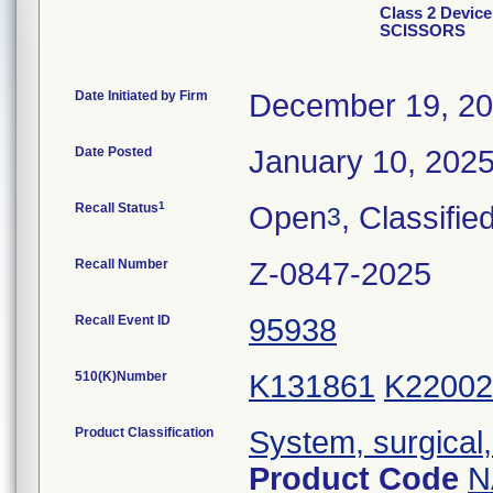
Class 2 Devi
SCISSORS
Date Initiated by Firm
December 19, 2
Date Posted
January 10, 202
1
Recall Status
Open
, Classifie
3
Recall Number
Z-0847-2025
Recall Event ID
95938
510(K)Number
K131861
K22002
Product Classification
System, surgical,
Product Code
N