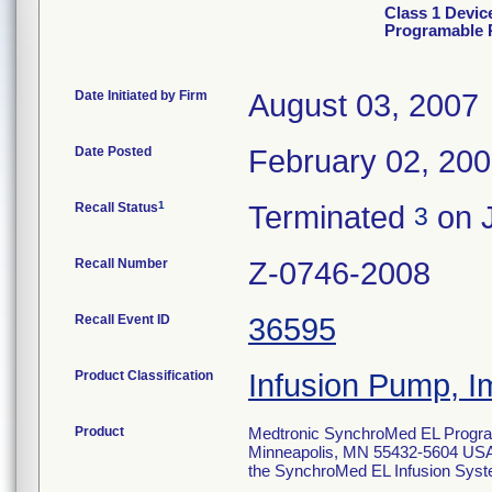
Class 1 Devi
Programable
Date Initiated by Firm
August 03, 2007
Date Posted
February 02, 20
1
Recall Status
Terminated
on J
3
Recall Number
Z-0746-2008
Recall Event ID
36595
Product Classification
Infusion Pump, I
Product
Medtronic SynchroMed EL Progra
Minneapolis, MN 55432-5604 USA.
the SynchroMed EL Infusion System