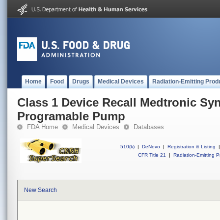
Home
Food
Drugs
Medical Devices
Radiation-Emitting Prod
Class 1 Device Recall Medtronic S
Programable Pump
FDA Home
Medical Devices
Databases
510(k)
|
DeNovo
|
Registration & Listing
|
CFR Title 21
|
Radiation-Emitting P
New Search