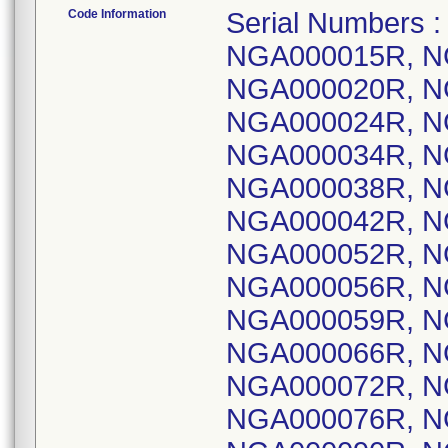
Code Information
Serial Numbers : For recalls Z-0739-0746-2008; NGA000015R, NGA000017R, NGA000018R, NGA000020R, NGA000021R, NGA000022R, NGA000024R, NGA000025R, NGA000028R, NGA000034R, NGA000036R, NGA000037R, NGA000038R, NGA000040R, NGA000041R, NGA000042R, NGA000043R, NGA000051R, NGA000052R, NGA000053R, NGA000055R, NGA000056R, NGA000057R, NGA000058R, NGA000059R, NGA000061R, NGA000062R, NGA000066R, NGA000067R, NGA000071R, NGA000072R, NGA000074R, NGA000075R, NGA000076R, NGA000077R, NGA000078R, NGA000090R, NGA000100R, NGA000105R, NGA000125R, NGA000132R, NGA000136R, NGA000140R, NGA000144R, NGA000151R, NGA000159R, NGA000161R, NGA000161R, NGA000173R, NGA000174R, NGA000175R, NGA000176R, NGA000176R, NGA000177R, NGA000179R, NGA000180R, NGA000183R, NGA000186R, NGA000188R, NGA000190R, NGA000191R, NGA000192R, NGA000193R, NGA000195R, NGA000197R, NGA000199R, NGA000201R, NGA000202R, NGA000210R, NGA000211R, NGA000220R, NGA000221R, NGA000222R, NGA000223R, NGA000226R, NGA000234R, NGA000235R, NGA000237R, NGA000238R, NGA000241R, NGA000241R, NGA000246R, NGA000247R, NGA000249R, NGA000250R, NGA000254R, NGA000255R, NGA000257R, NGA000261R, NGA000263R, NGA000266R, NGA000267R, NGA000268R, NGA000269R, NGA000271R, NGA000272R, NGA000273R, NGA000275R, NGA000276R, NGA000277R, NGA000278R, NGA000279R, NGA000280R, NGA000281R, NGA000282R, NGA000293R, NGA000295R, NGA000296R, NGA000297R, NGA000298R, NGA000299R, NGA000300R, NGA000301R, NGA000302R, NGA000303R, NGA000304R, NGA000305R, NGA000306R, NGA000336R, NGA000338R, NGA000343R, NGA000344R, NGA000345R, NGA000346R, NGA000347R, NGA000348R, NGA000349R, NGA000351R, NGA000352R, NGA000357R, NGA000366R, NGA000372R, NGA000373R, NGB000008R, NGB000009R, NGB000011R, NGB000012R, NGB000013R, NGB000014R, NGB000015R, NGB000017R, NGB000018R, NGB000020R, NGB000021R, NGB000022R, NGB000023R, NGB000024R, NGB000025R, NGB000026R, NGB000027R, NGB000028R, NGB000029R, NGB000030R, NGB000031R, NGB000034R, NGB000035R, NGB000037R, NGB000038R, NGB000039R, NGB000040R, NGB000041R, NGB000042R, NGB000043R, NGB000044R, NGB000045R, NGB000046R, NGB000047R, NGB000048R, NGB000049R, NGB000050R, NGB000051R, NGB000052R, NGB000053R, NGB000054R, NGB000055R, NGB000056R, NGB000057R, NGB000058R, NGB000059R, NGB000060R, NGB000061R, NGB000062R, NGB000063R, NGB000064R, NGB000065R, NGB000066R, NGB000067R, NGB000068R, NGB000069R, NGB000072R, NGB000073R, NGB000074R, NGB000075R, NGB000076R, NGB000078R, NGB000079R, NGB000080R, NGB000081R, NGB000082R, NGB000083R, NGB000084R, NGB000085R, NGB000087R, NGB000088R, NGB000089R, NGB000090R, NGB000091R, NGB000093R, NGB000095R, NGB000096R, NGB000098R, NGB000099R, NGB000100R, NGB000102R, NGB000103R, NGB000105R, NGB000106R, NGB000107R, NGB000108R, NGB000110R, NGB000111R, NGB000113R, NGB000114R, NGB000115R, NGB000116R, NGB000117R, NGB000118R, NGB000119R, NGB000122R, NGB000123R, NGB000124R, NGB000125R, NGB000126R, NGB000127R, NGB000128R, NGB000129R, NGB000130R, NGB000131R, NGB000133R, NGB000134R, NGB000135R, NGB000136R, NGB000137R, NGB000138R, NGB000139R, NGB000140R, NGB000141R, NGB000142R, NGB000143R, NGB000144R, NGB000145R, NGB000146R, NGB000147R, NGB000148R, NGB000149R, NGB000150R, NGB000152R, NGB000153R, NGB000154R, NGB000157R, NGB000158R, NGB000159R, NGB000160R, NGB000161R, NGB000162R, NGB000163R, NGB000164R, NGB000165R, NGB000166R, NGB000167R, NGB000168R, NGB000169R, NGB000170R, NGB000171R, NGB000172R, NGB000173R, NGB000174R, NGB000175R, NGB000176R, NGB000191R, NGB000193R, NGB000195R, NGB000196R, NGB000198R, NGB000199R, NGB000204R, NGB000205R, NGB000205R, NGB000207R, NGB000208R, NGB000210R, NGB000210R, NGB000216R, NGB000217R, NGB000219R, NGB000221R, NGB000222R