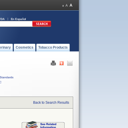
FDA
En Español
erinary
Cosmetics
Tobacco Products
Standards
C
Back to Search Results