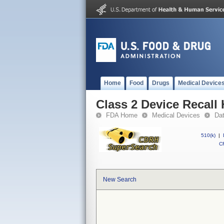
Home
Food
Drugs
Medical Device
Class 2 Device Recall H
FDA Home
Medical Devices
Da
510(k)
|
CF
New Search