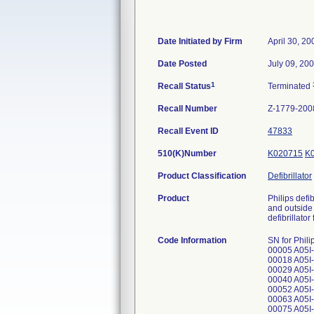
Date Initiated by Firm
April 30, 20
Date Posted
July 09, 20
1
Recall Status
Terminated
Recall Number
Z-1779-200
Recall Event ID
47833
510(K)Number
K020715
K
Product Classification
Defibrillator
Product
Philips defi
and outside 
defibrillato
Code Information
SN for Philips "HeartStart Defibrillator" and "HeartStart OnSite Defibrillator" : A05I-00001 A05I-00002 A05I-00003 A05I-00004 A05I-00005 A05I-00006 A05I-00007 A05I-00008 A05I-00009 A05I-00010 A05I-00012 A05I-00013 A05I-00014 A05I-00015 A05I-00016 A05I-00018 A05I-00019 A05I-00020 A05I-00021 A05I-00022 A05I-00023 A05I-00024 A05I-00025 A05I-00026 A05I-00027 A05I-00028 A05I-00029 A05I-00030 A05I-00031 A05I-00032 A05I-00033 A05I-00034 A05I-00035 A05I-00036 A05I-00037 A05I-00038 A05I-00039 A05I-00040 A05I-00041 A05I-00042 A05I-00043 A05I-00044 A05I-00045 A05I-00046 A05I-00047 A05I-00048 A05I-00049 A05I-00050 A05I-00052 A05I-00053 A05I-00054 A05I-00055 A05I-00056 A05I-00057 A05I-00058 A05I-00059 A05I-00060 A05I-00061 A05I-00062 A05I-00063 A05I-00064 A05I-00065 A05I-00066 A05I-00067 A05I-00068 A05I-00069 A05I-00070 A05I-00071 A05I-00072 A05I-00074 A05I-00075 A05I-00076 A05I-00077 A05I-00078 A05I-00079 A05I-00080 A05I-00081 A05I-0008