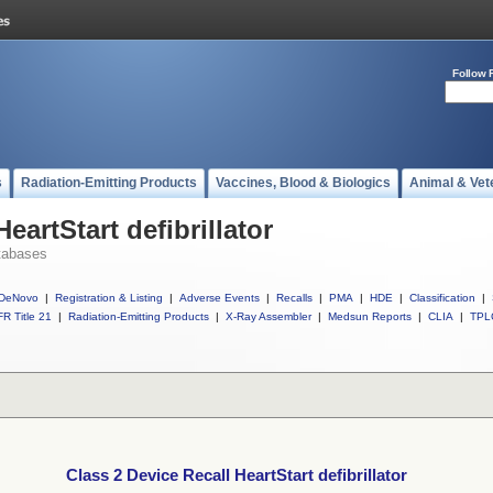
Follow 
s
Radiation-Emitting Products
Vaccines, Blood & Biologics
Animal & Vet
eartStart defibrillator
tabases
DeNovo
|
Registration & Listing
|
Adverse Events
|
Recalls
|
PMA
|
HDE
|
Classification
|
R Title 21
|
Radiation-Emitting Products
|
X-Ray Assembler
|
Medsun Reports
|
CLIA
|
TPL
Class 2 Device Recall HeartStart defibrillator