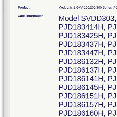
Product
Medtronic SIGMA 100/200/300 Series IPG
Code Information
Model SVDD303, serial numbers: PJD183402H, PJD183414H, PJD183415H, PJD183422H, PJD183425H, PJD183426H, PJD183430H, PJD183437H, PJD183440H, PJD183443H, PJD183447H, PJD186130H, PJD186131H, PJD186132H, PJD186133H, PJD186134H, PJD186137H, PJD186138H, PJD186140H, PJD186141H, PJD186142H, PJD186143H, PJD186145H, PJD186147H, PJD186149H, PJD186151H, PJD186152H, PJD186155H, PJD186157H, PJD186158H, PJD186159H, PJD186160H, PJD186165H, PJD186167H, PJD186169H, PJD186172H, PJD186173H, PJD186174H, PJD186175H, PJD186176H, PJD186178H, PJD186179H, PJD186182H, PJD186185H, PJD186186H, PJD186188H, PJD186189H, PJD186192H, PJD186193H, PJD186195H, PJD186196H, PJD188418H, PJD188420H, PJD188421H, PJD188423H, PJD188424H, PJD188425H, PJD188427H, PJD188428H, PJD188429H, PJD188430H, PJD188431H, PJD188432H, PJD188433H, PJD188434H, PJD188435H, PJD188438H, PJD188441H, PJD188442H, PJD188443H, PJD188444H, PJD188445H, PJD188446H, PJD188447H, PJD188448H, PJD188449H, PJD188450H, PJD188451H, PJD188452H, PJD188453H, PJD188454H, PJD188456H, PJD188457H, PJD188458H, PJD188459H, PJD188460H, PJD188463H, PJD188464H, PJD188465H, PJD188466H, PJD188467H, PJD188469H, PJD188470H, PJD188471H, PJD188472H, PJD188473H, PJD188475H, PJD188476H, PJD188477H, PJD188478H, PJD188480H, PJD188482H, PJD188483H, PJD188484H, PJD188485H, PJD188486H, PJD188487H, PJD188488H, PJD188489H, PJD188490H, PJD188493H, PJD188495H, PJD188496H, PJD188497H, PJD188499H, PJD188500H, PJD188501H, PJD188502H, PJD188503H, PJD188504H, PJD188506H, PJD188507H, PJD188508H, PJD188509H, PJD188510H, PJD188511H, PJD188512H, PJD188513H, PJD188515H, PJD188516H, PJD188517H, PJD188519H, PJD201652H, PJD201654H, PJD201657H, PJD201658H, PJD201659H, PJD201660H, PJD201662H, PJD201665H, PJD201666H, PJD201667H, PJD201669H, PJD201670H, PJD201671H, PJD201675H, PJD201676H, PJD201677H, PJD201679H, PJD201681H, PJD201682H, PJD201687H, PJD201688H, PJD201689H, PJD201690H, PJD201694H, PJD203257H, PJD203258H, PJD203259H, PJD203261H, PJD203262H, PJD203264H, PJD203265H, PJD203266H, PJD203267H, PJD203269H, PJD203270H, PJD203271H, PJD203272H, PJD203273H, PJD203274H, PJD203275H, PJD203276H, PJD203277H, PJD203278H, PJD203279H, PJD205935H, PJD205937H, PJD205939H, PJD205940H, PJD205942H, PJD205943H, PJD205944H, PJD205945H, PJD205946H, PJD205948H, PJD205949H, PJD205953H, PJD205955H, PJD205957H, PJD205959H, PJD205962H, PJD205966H, PJD205968H, PJD205970H, PJD205973H, PJD205974H, PJD205976H, PJD205977H, PJD205983H, PJD205984H, PJD205985H, PJD205986H, PJD205990H, PJD205992H, PJD207333H, PJD207334H, PJD207341H, PJD207356H, PJD207363H, PJD207371H, PJD207375H, PJD207382H, PJD207390H, PJD207392H, PJD207396H, PJD208691H, PJD208692H, PJD208703H, PJD208706H, PJD208711H, PJD208713H, PJD208714H, PJD208715H, PJD208724H, PJD208732H, PJD208734H, PJD208736H, PJD208739H, PJD208740H, PJD208743H, PJD209427H, PJD430299H, PJD430300H, PJD430301H, PJD430302H, PJD430303H, PJD430304H, PJD430305H, PJD430306H, PJD430307H, PJD430308H, PJD430309H, PJD430310H, PJD430311H, PJD430312H, PJD430313H, PJD430314H, PJD430316H, PJD430317H, PJD430318H, PJD430319H, PJD430320H, PJD430321H, PJD430322H, PJD430323H, PJD430324H, PJD430325H, PJD430326H, PJD430327H, PJD430328H, PJD430329H, PJD430330H, PJD430331H, PJD441378H, PJD441379H, PJD441380H, PJD441382H, PJD441383H, PJD441384H, PJD441385H, PJD441386H, PJD441387H, PJD441388H, PJD441389H, PJD441390H, PJD441392H, PJD441393H, PJD441394H, PJD441396H, PJD442436H, PJD442448H, PJD445371H, PJD445372H, PJD445373H, PJD445376H, PJD445378H, PJD445806H, PJD445807H, PJD445808H, PJD445809H, PJD445810H, PJD445811H, PJD445812H, PJD445814H, PJD445815H, PJD445816H, PJD445817H, PJD445818H, PJD445819H, PJD44