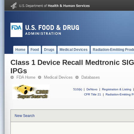
Home
Food
Drugs
Medical Devices
Radiation-Emitting Prod
Class 1 Device Recall Medtronic SI
IPGs
FDA Home
Medical Devices
Databases
510(k)
|
DeNovo
|
Registration & Listing
|
CFR Title 21
|
Radiation-Emitting P
New Search