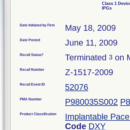
Class 1 Devic
IPGs
Date Initiated by Firm
May 18, 2009
Date Posted
June 11, 2009
1
Recall Status
Terminated
on M
3
Recall Number
Z-1517-2009
Recall Event ID
52076
PMA Number
P980035S002
P8
Product Classification
Implantable Pac
Code
DXY