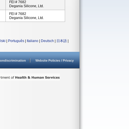
FEI # 7682
Degania Silicone, Ltd.
FEI # 7682
Degania Silicone, Ltd.
lski
|
Português
|
Italiano
|
Deutsch
|
日本語
|
ondiscrimination
Website Policies / Privacy