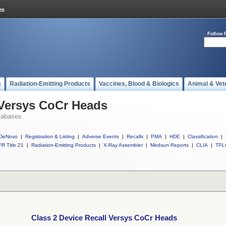
Follow 
s
Radiation-Emitting Products
Vaccines, Blood & Biologics
Animal & Vet
 Versys CoCr Heads
tabases
DeNovo
|
Registration & Listing
|
Adverse Events
|
Recalls
|
PMA
|
HDE
|
Classification
|
R Title 21
|
Radiation-Emitting Products
|
X-Ray Assembler
|
Medsun Reports
|
CLIA
|
TPL
Class 2 Device Recall Versys CoCr Heads