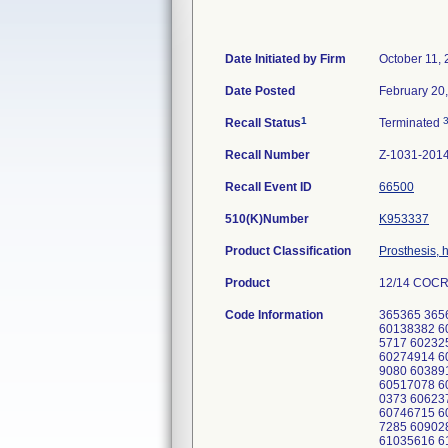
Date Initiated by Firm
October 11,
Date Posted
February 20
1
Recall Status
Terminated
Recall Number
Z-1031-201
Recall Event ID
66500
510(K)Number
K953337
Product Classification
Prosthesis, 
Product
12/14 COCR
Code Information
365365 365664 60095144 60106294 60106295 60106296 60109696 60109697 60124944 60124945 60134520 60134521 60138381 60138382 60157045 60157046 60157047 60173107 60173557 60178493 60189233 60190544 60196799 60205060 60205062 60215717 60232508 60232571 60236680 60238555 60239170 60239172 60239173 60249946 60250022 60250024 60262696 60262703 60274914 60274915 60274916 60275490 60275491 60275492 60346324 60346325 60349076 60349077 60349078 60349079 60349080 60389118 60392706 60425077 60431157 60431160 60431161 60458471 60466704 60475849 60484210 60499766 60508292 60517078 60524278 60535550 60535551 60541380 60541381 60568674 60579071 60587849 60597445 60597446 60610372 60610373 60623786 60627203 60656086 60664595 60670142 60677138 60687291 60687418 60687419 60718653 60722394 60732757 60746715 60758427 60758430 60769368 60780501 60796169 60806142 60816001 60821870 60823970 60838548 60847561 60857285 60902859 60926643 60932110 6