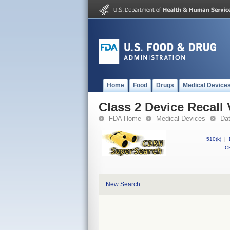
Home
Food
Drugs
Medical Device
Class 2 Device Recall
FDA Home
Medical Devices
Da
510(k)
|
CF
New Search