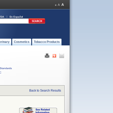
FDA
En Español
erinary
Cosmetics
Tobacco Products
Standards
C
Back to Search Results