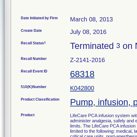
Date Initiated by Firm
March 08, 2013
Create Date
July 08, 2016
1
Recall Status
Terminated
on 
3
Recall Number
Z-2141-2016
Recall Event ID
68318
510(K)Number
K042800
Product Classification
Pump, infusion, 
Product
LifeCare PCA infusion system with
administer analgesia, safely and e
limits. The LifeCare PCA infusion s
limited to the following: medical, 
critical care units, post-anesthesi