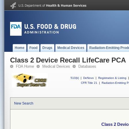
Home
Food
Drugs
Medical Devices
Radiation-Emitting Prod
Class 2 Device Recall LifeCare PCA
FDA Home
Medical Devices
Databases
510(k)
|
DeNovo
|
Registration & Listing
|
CFR Title 21
|
Radiation-Emitting P
New Search
Class 2 Devic