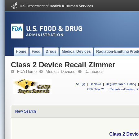
Home
Food
Drugs
Medical Devices
Radiation-Emitting Prod
Class 2 Device Recall Zimmer
FDA Home
Medical Devices
Databases
510(k)
|
DeNovo
|
Registration & Listing
|
CFR Title 21
|
Radiation-Emitting P
New Search
Class 2 Devic