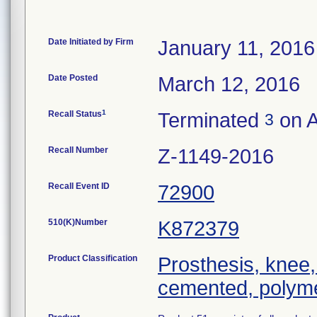
Date Initiated by Firm
January 11, 2016
Date Posted
March 12, 2016
1
Recall Status
Terminated
on A
3
Recall Number
Z-1149-2016
Recall Event ID
72900
510(K)Number
K872379
Product Classification
Prosthesis, knee,
cemented, polyme