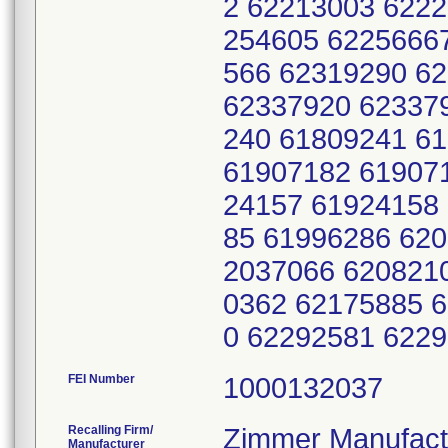
FEI Number
Recalling Firm/
Zimmer Manufactu
Manufacturer