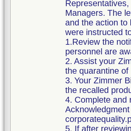
Representatives,
Managers. The let
and the action t
were instructed t
1.Review the noti
personnel are awa
2. Assist your Zi
the quarantine of
3. Your Zimmer Bi
the recalled produ
4. Complete and r
Acknowledgment 
corporatequalit
5. If after reviewi