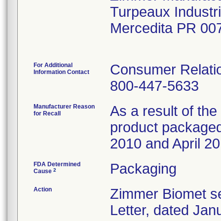
Turpeaux Industr
Mercedita PR 00
For Additional
Consumer Relatio
Information Contact
800-447-5633
Manufacturer Reason
As a result of the 
for Recall
product packaged 
2010 and April 20
FDA Determined
Packaging
2
Cause
Action
Zimmer Biomet se
Letter, dated Janu