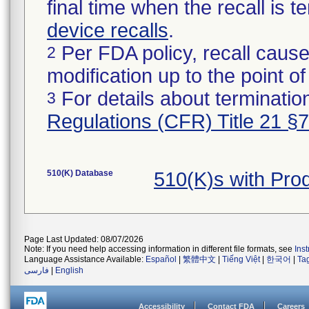
final time when the recall is
device recalls
.
Per FDA policy, recall cause
2
modification up to the point of
For details about termination
3
Regulations (CFR) Title 21 §
510(K) Database
510(K)s with Pr
Page Last Updated: 08/07/2026
Note: If you need help accessing information in different file formats, see
Ins
Language Assistance Available:
Español
|
繁體中文
|
Tiếng Việt
|
한국어
|
Ta
فارسی
|
English
Accessibility
Contact FDA
Careers