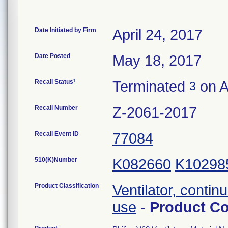
Date Initiated by Firm
April 24, 2017
Date Posted
May 18, 2017
1
Recall Status
Terminated
on A
3
Recall Number
Z-2061-2017
Recall Event ID
77084
510(K)Number
K082660
K10298
Product Classification
Ventilator, contin
use
-
Product C