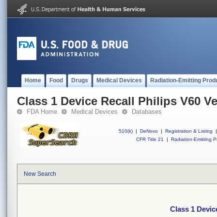
Home
Food
Drugs
Medical Devices
Radiation-Emitting Prod
Class 1 Device Recall Philips V60 Ve
FDA Home
Medical Devices
Databases
510(k)
|
DeNovo
|
Registration & Listing
|
CFR Title 21
|
Radiation-Emitting P
New Search
Class 1 Device