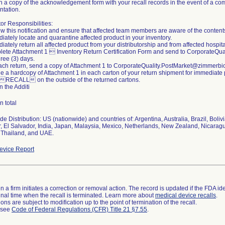
n a copy of the acknowledgement form with your recall records in the event of a com
tation.
tor Responsibilities:
w this notification and ensure that affected team members are aware of the content
iately locate and quarantine affected product in your inventory.
iately return all affected product from your distributorship and from affected hospital
lete Attachment 1  Inventory Return Certification Form and send to CorporateQ
hree (3) days.
each return, send a copy of Attachment 1 to CorporateQuality.PostMarket@zimmerb
de a hardcopy of Attachment 1 in each carton of your return shipment for immediate
 RECALL on the outside of the returned cartons.
n the Additi
n total
e Distribution: US (nationwide) and countries of: Argentina, Australia, Brazil, Boli
, El Salvador, India, Japan, Malaysia, Mexico, Netherlands, New Zealand, Nicara
 Thailand, and UAE.
vice Report
 a firm initiates a correction or removal action. The record is updated if the FDA iden
a final time when the recall is terminated. Learn more about
medical device recalls
.
ns are subject to modification up to the point of termination of the recall.
l see
Code of Federal Regulations (CFR) Title 21 §7.55
.