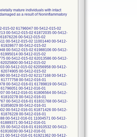
etally mature individuals with intact
es damaged as a result of Noninflammatory
5412-017-01 61968954 00-5412-017-01 61983542 00-5412-017-01 61991992 00-5412-017-01 61988112 00-5412-017-01 61958447 00-5412-017-01 11005768 00-5412-017-01 61975666 00-5412-017-01 61975667 00-5412-017-01 61983544 00-5412-017-01 61983543 00-5412-017-01 61991996 00-5412-017-01 61983552 00-5412-017-01 61995023 00-5412-017-01 61995022 00-5412-017-01 62001906 00-5412-017-01 62005780 00-5412-017-01 62005805 00-5412-017-01 62005781 00-5412-017-01 62013580 00-5412-017-01 62013581 00-5412-017-01 62013592 00-5412-017-01 62001905 00-5412-017-01 62020393 00-5412-017-01 62020392 00-5412-017-01 62025804 00-5412-017-01 62032716 00-5412-017-01 62032717 00-5412-017-01 62041169 00-5412-017-01 62025803 00-5412-017-01 62041168 00-5412-017-01 62041170 00-5412-017-01 11006518 00-5412-017-01 62054608 00-5412-017-01 62054609 00-5412-017-01 11006585 00-5412-017-01 62056964 00-5412-017-01 62056965 00-5412-017-01 62056965R 00-5412-017-01 62074911 00-5412-017-01 62062131 00-5412-017-01 62062132 00-5412-017-01 62062130 00-5412-017-01 62068188 00-5412-017-01 62068189 00-5412-017-01 62074912 00-5412-017-01 11006765 00-5412-017-01 11006815 00-5412-017-01 62086890 00-5412-017-01 62092467 00-5412-017-01 62080692 00-5412-017-01 62092469 00-5412-017-01 62104647 00-5412-017-01 11007002 00-5412-017-01 62104206 00-5412-017-01 62046178 00-5412-017-01 62092468 00-5412-017-01 62110695 00-5412-017-01 62110696 00-5412-017-01 62080695 00-5412-017-01 62117175 00-5412-017-01 62122808 00-5412-017-01 62128270 00-5412-017-02 61777752 00-5412-017-02 61777763 00-5412-017-02 11003153 00-5412-017-02 61782981 00-5412-017-02 61782982 00-5412-017-02 61789829 00-5412-017-02 61796057 00-5412-017-02 61796057R 00-5412-017-02 61789841 00-5412-017-02 61796056 00-5412-017-02 61801509 00-5412-017-02 61796058 00-5412-017-02 61801510 00-5412-017-02 61801511 00-5412-017-02 61810247 00-5412-017-02 11003217 00-5412-017-02 61810283 00-5412-017-02 61806572 00-5412-017-02 61822645 00-5412-017-02 11003238 00-5412-017-02 61810284 00-5412-017-02 61824655 00-5412-017-02 61822646 00-5412-017-02 61824654 00-5412-017-02 61837036 00-5412-017-02 61837037 00-5412-017-02 61862204 00-5412-017-02 61871437 00-5412-017-02 61872042 00-5412-017-02 61871436 00-5412-017-02 61872041 00-5412-017-02 61885249 00-5412-017-02 11004424 00-5412-017-02 61885250 00-5412-017-02 61889377 00-5412-017-02 61876232 00-5412-017-02 61885248 00-5412-017-02 61894444 00-5412-017-02 61894445 00-5412-017-02 61899514 00-5412-017-02 11004761 00-5412-017-02 11004734 00-5412-017-02 61904160 00-5412-017-02 61899552 00-5412-017-02 61867215 00-5412-017-02 61904161 00-5412-017-02 61910568 00-5412-017-02 61916036 00-5412-017-02 61916037 00-5412-017-02 61921368 00-5412-017-02 61921369 00-5412-017-02 11005011 00-5412-017-02 61928683 00-5412-017-02 61933420 00-5412-017-02 61936724 00-5412-017-02 11005310 00-5412-017-02 11005302 00-5412-017-02 61958450 00-5412-017-