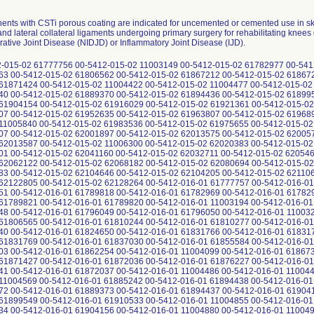
nts with CSTi porous coating are indicated for uncemented or cemented use in skel
nd lateral collateral ligaments undergoing primary surgery for rehabilitating kne
ative Joint Disease (NIDJD) or Inflammatory Joint Disease (IJD).
-02 61988106 00-5412-015-02 11005840 00-5412-015-02 61983536 00-5412-015-02 61975655 00-5412-015-02 61995014 00-5412-015-02 61988107 00-5412-015-02 62001897 00-5412-015-02 62013575 00-5412-015-02 62005775 00-5412-015-02 62013586 00-5412-015-02 62013587 00-5412-015-02 11006300 00-5412-015-02 62020383 00-5412-015-02 62025800 00-5412-015-02 62025801 00-5412-015-02 62041160 00-5412-015-02 62032711 00-5412-015-02 62054603 00-5412-015-02 62056958 00-5412-015-02 62062122 00-5412-015-02 62068182 00-5412-015-02 62080694 00-5412-015-02 62074905 00-5412-015-02 62086883 00-5412-015-02 62104646 00-5412-015-02 62104205 00-5412-015-02 62110690 00-5412-015-02 62117168 00-5412-015-02 62122805 00-5412-015-02 62128264 00-5412-016-01 61777757 00-5412-016-01 61777758 00-5412-016-01 61777751 00-5412-016-01 61789818 00-5412-016-01 61782969 00-5412-016-01 61782978 00-5412-016-01 61789819 00-5412-016-01 61789821 00-5412-016-01 61789820 00-5412-016-01 11003194 00-5412-016-01 61796051 00-5412-016-01 61796048 00-5412-016-01 61796049 00-5412-016-01 61796050 00-5412-016-01 11003207 00-5412-016-01 61806564 00-5412-016-01 61806565 00-5412-016-01 61810244 00-5412-016-01 61810277 00-5412-016-01 61810278 00-5412-016-01 61822640 00-5412-016-01 61824650 00-5412-016-01 61831766 00-5412-016-01 61831767 00-5412-016-01 61831768 00-5412-016-01 61831769 00-5412-016-01 61837030 00-5412-016-01 61855584 00-5412-016-01 61858029 00-5412-016-01 61862203 00-5412-016-01 61862254 00-5412-016-01 11004099 00-5412-016-01 61867302 00-5412-016-01 61871426 00-5412-016-01 61871427 00-5412-016-01 61872036 00-5412-016-01 61876227 00-5412-016-01 61876228 00-5412-016-01 61885241 00-5412-016-01 61872037 00-5412-016-01 11004486 00-5412-016-01 11004488 00-5412-016-01 11004571 00-5412-016-01 11004569 00-5412-016-01 61885242 00-5412-016-01 61894438 00-5412-016-01 61889371 00-5412-016-01 61889372 00-5412-016-01 61889373 00-5412-016-01 61894437 00-5412-016-01 61904155 00-5412-016-01 61910532 00-5412-016-01 61899549 00-5412-016-01 61910533 00-5412-016-01 11004855 00-5412-016-01 61916030 00-5412-016-01 61910534 00-5412-016-01 61904156 00-5412-016-01 11004880 00-5412-016-01 11004921 00-5412-016-01 61921362 00-5412-016-01 61921363 00-5412-016-01 61928678 00-5412-016-01 61928679 00-5412-016-01 61933415 00-5412-016-01 61933416 00-5412-016-01 61936720 00-5412-016-01 11005190 00-5412-016-01 11005070 00-5412-016-01 61940208 00-5412-016-01 11005071 00-5412-016-01 61963809 00-5412-016-01 61950171 00-5412-016-01 61952636 00-5412-016-01 61952637 00-5412-016-01 61975656 00-5412-016-01 61958443 00-5412-016-01 61963808 00-5412-016-01 61975657 00-5412-016-01 61958444 00-5412-016-01 61983537 00-5412-016-01 61986587 00-5412-016-01 61988108 00-5412-016-01 61983538 00-5412-016-01 61968949 00-5412-016-01 11005766 00-5412-016-01 61968951 00-5412-016-01 61975660 00-5412-016-01 61975658 00-5412-016-01 61968950 00-5412-016-01 61975659 00-5412-016-01 61991994 00-5412-016-01 61995015 00-5412-016-01 61983550 00-5412-016-01 11005970 00-5412-016-01 61988109 00-5412-016-01 11005971 00-5412-016-01 61995017 00-5412-016-01 61991990 00-5412-016-01 61995016 00-5412-016-01 62001900 00-5412-016-01 62001901 00-5412-016-01 11006008 00-5412-016-01 62001898 00-5412-016-01 11006100 00-5412-016-01 62005777 00-5412-016-01 62005776 00-5412-016-01 62013577 00-5412-016-01 62013576 00-5412-016-01 62013589 00-5412-016-01 62001899 00-5412-016-01 11006234 00-5412-016-01 62013588 00-5412-016-01 62020384 00-5412-016-01 62020386 00-5412-016-01 62020385 00-5412-016-01 62020387 00-5412-016-01 62032712 00-5412-016-01 62032713 00-5412-016-01 11006309 00-5412-016-01 62041161 00-5412-016-01 62041162 00-5412-016-01 62041164 00-5412-016-01 62041163 00-5412-016-01 62046174 00-5412-016-01 62046173 00-5412-016-01 62054604 00-5412-016-01 62054605 00-5412-016-01 62056959 00-5412-016-01 62056961 00-5412-016-01 11006457 00-5412-016-01 62056960 00-5412-016-01 62062123 00-5412-016-01 62062124 00-5412-016-01 62068183 00-5412-016-01 62062125 00-5412-016-01 62074907 00-5412-016-01 62080688 00-5412-016-01 62074906 00-5412-016-01 62074908 00-5412-016-01 62080686 00-5412-016-01 62086884 00-5412-016-01 62080687 00-5412-016-01 62080689 00-5412-016-01 62086885 00-5412-016-01 62092463 00-5412-016-01 62092462 00-5412-016-01 62094870 00-5412-016-01 62103504 00-5412-016-01 11006982 00-5412-016-01 62104181 00-5412-016-01 11007026 00-5412-016-01 62104207 00-5412-016-01 62104207R 00-5412-016-01 62104180 00-5412-016-01 62110691 00-5412-016-01 62110692 00-5412-016-01 62110699 00-5412-016-01 62122806 00-5412-016-01 62128265 00-5412-016-01 62128266 00-5412-016-01 62128267 00-5412-016-01 62132476 00-5412-017-01 61777762 00-5412-017-01 61777761 00-5412-017-01 61782970 00-5412-017-01 61782980 00-5412-017-01 61789827 00-5412-017-01 61789828 00-5412-017-01 61782971 00-5412-017-01 61789826 00-5412-017-01 61789840 00-5412-017-01 61796054 00-5412-017-01 11003172 00-5412-017-01 11003197 00-5412-017-01 61801505 00-5412-017-01 61796055 00-5412-017-01 61801507 00-5412-017-01 61801526 00-5412-017-01 61806570 00-5412-017-01 61810246 00-5412-017-01 11003218 00-5412-017-01 61801506 00-5412-017-01 61801508 00-5412-017-01 61815751 00-5412-017-01 61810281 00-5412-017-01 61810282 00-5412-017-01 61815752 00-5412-017-01 61815753 00-5412-017-01 61824653 00-5412-017-01 61822644 00-5412-017-01 61831774 00-5412-017-01 61824652 00-5412-017-01 61837034 00-5412-017-01 61837035 00-5412-017-01 61871431 00-5412-017-01 61871433 00-5412-017-01 61872040 00-5412-017-01 61867303 00-5412-017-01 61867303R 00-5412-017-01 61885245 00-5412-017-01 61885246 00-5412-017-01 61885247 00-5412-017-01 61876231 00-5412-017-01 11004611 00-5412-017-01 61889376 00-5412-017-01 11004423 00-5412-017-01 61894442 00-5412-017-01 61899513 00-5412-017-01 61894443 00-5412-017-01 61899551 00-5412-017-01 61904159 00-5412-017-01 11004762 00-5412-017-01 61916033 00-5412-017-01 61910535 00-5412-017-01 61910567 00-5412-017-01 61916034 00-5412-017-01 11004927 00-5412-017-01 61916035 00-5412-017-01 11004963 00-5412-017-01 11004964 00-5412-017-01 61921366 00-5412-017-01 61921367 00-5412-017-01 11005044 00-5412-017-01 61940212 00-5412-017-01 61928682 00-5412-017-01 11005301 00-5412-017-01 61936723 00-5412-017-01 61940213 00-5412-017-01 61936722 00-5412-017-01 61950175 00-5412-017-01 61952640 00-5412-017-01 61958448 00-5412-017-01 61975664 00-5412-017-01 61975665 00-5412-017-01 61952641 00-5412-017-01 61963813 00-5412-017-01 61963812 00-5412-017-01 61968955 00-5412-017-01 61986590 00-