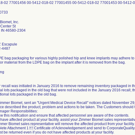
Biomet, Inc.
Center St
 IN 46580-2304
. Escapule
2-4487
E bag packaging for various highly polished hip and knee implants may adhere to t
or material from the LDPE bag on the implant after it is removed from the bag.
ing
r recall was initiated in January 2016 to remove remaining inventory packaged in th
al lots packaged in the old bag that were not included in the January 2016 recall; the
tional lots packaged in the old bag.
 Zimmer Biomet, sent an "Urgent Medical Device Recall" notices dated November 29
ce described the product, problem and actions to be taken. The Customers should t
nager Responsibilities:
w this notification and ensure that affected personnel are aware of the contents.
u have affected product at your facility, assist your Zimmer Biomet sales representati
mer Biomet sales representative will remove the affected product from your facility.
lete Attachment 1  Certificate of Acknowledgement and send to CorporateQuali
t be returned even if you do not have affected products at your facility.