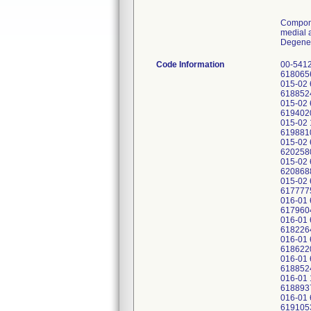
Compone
medial a
Degener
Code Information
00-5412-015-02 61777756 00-5412-015-02 11003149 00-5412-015-02 61782977 00-5412-015-02 61796047 00-5412-015-02 61806563 00-5412-015-02 61806562 00-5412-015-02 61867212 00-5412-015-02 61867213 00-5412-015-02 61872035 00-5412-015-02 61871424 00-5412-015-02 11004422 00-5412-015-02 11004477 00-5412-015-02 61876226 00-5412-015-02 61885240 00-5412-015-02 61889370 00-5412-015-02 61894436 00-5412-015-02 61899511 00-5412-015-02 11001440 00-5412-015-02 61904154 00-5412-015-02 61916029 00-5412-015-02 61921361 00-5412-015-02 61928677 00-5412-015-02 61940207 00-5412-015-02 61952635 00-5412-015-02 61963807 00-5412-015-02 61968948 00-5412-015