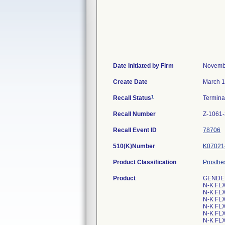
Date Initiated by Firm
Novemb
Create Date
March 1
1
Recall Status
Termin
Recall Number
Z-1061
Recall Event ID
78706
510(K)Number
K07021
Product Classification
Prosthe
Product
GENDE
N-K FL
N-K FL
N-K FL
N-K FL
N-K FL
N-K FL