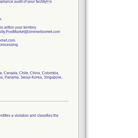
pliance audit of your facilitys
s.
s within your territory.
uality.PostMarket@zimmerbiomet.com
iomet.com.
 processing.
via, Canada, Chile, China, Colombia,
gua, Panama, Seoul-Korea, Singapore,
tifies a violation and classifies the