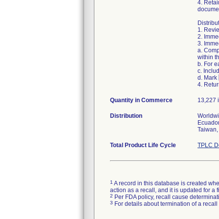
4. Retai
documen
Distribu
1. Revie
2. Immed
3. Immed
a. Comp
within t
b. For 
c. Inclu
d. Mark
4. Retur
Quantity in Commerce
13,227 i
Distribution
Worldwid
Ecuador
Taiwan,
Total Product Life Cycle
TPLC De
1
A record in this database is created when
action as a recall, and it is updated for 
2
Per FDA policy, recall cause determinatio
3
For details about termination of a recal