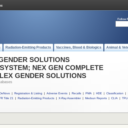
Follow 
s
Radiation-Emitting Products
Vaccines, Blood & Biologics
Animal & Vet
ll GENDER SOLUTIONS
 SYSTEM; NEX GEN COMPLETE
FLEX GENDER SOLUTIONS
tabases
DeNovo
|
Registration & Listing
|
Adverse Events
|
Recalls
|
PMA
|
HDE
|
Classification
|
R Title 21
|
Radiation-Emitting Products
|
X-Ray Assembler
|
Medsun Reports
|
CLIA
|
TPL