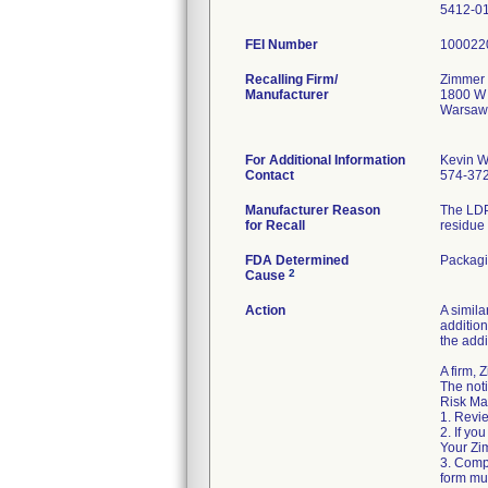
FEI Number
Recalling Firm/
Zimmer 
Manufacturer
1800 W 
Warsaw
For Additional Information
Kevin W
Contact
574-37
Manufacturer Reason
The LDP
for Recall
residue 
FDA Determined
Packag
2
Cause
Action
A simila
addition
the addi
A firm,
The noti
Risk Ma
1. Revie
2. If yo
Your Zim
3. Comp
form mus