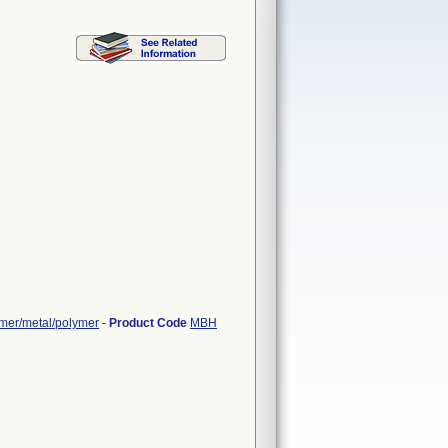
ymer/metal/polymer
-
Product Code
MBH