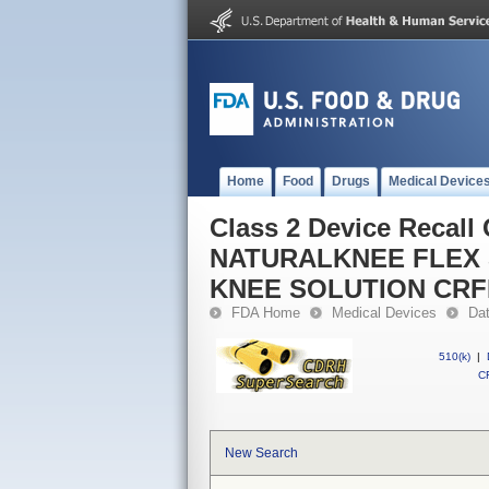
Home
Food
Drugs
Medical Device
Class 2 Device Reca
NATURALKNEE FLEX
KNEE SOLUTION CR
FDA Home
Medical Devices
Da
510(k)
|
CF
New Search