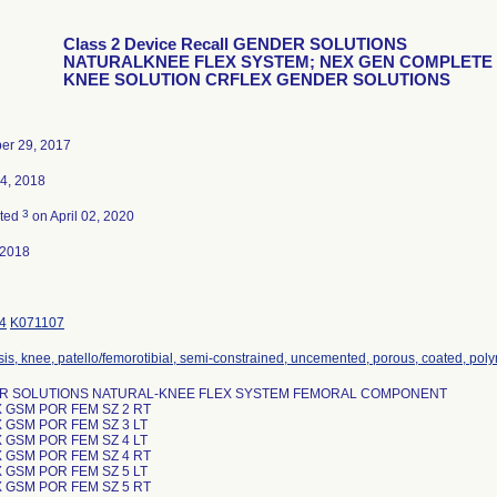
Class 2 Device Recall GENDER SOLUTIONS
NATURALKNEE FLEX SYSTEM; NEX GEN COMPLETE
KNEE SOLUTION CRFLEX GENDER SOLUTIONS
er 29, 2017
4, 2018
3
ated
on April 02, 2020
-2018
4
K071107
sis, knee, patello/femorotibial, semi-constrained, uncemented, porous, coated, pol
R SOLUTIONS NATURAL-KNEE FLEX SYSTEM FEMORAL COMPONENT
X GSM POR FEM SZ 2 RT
X GSM POR FEM SZ 3 LT
X GSM POR FEM SZ 4 LT
X GSM POR FEM SZ 4 RT
X GSM POR FEM SZ 5 LT
X GSM POR FEM SZ 5 RT