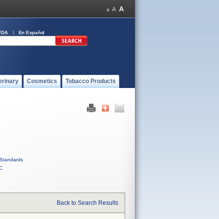
FDA
En Español
erinary
Cosmetics
Tobacco Products
Standards
C
Back to Search Results