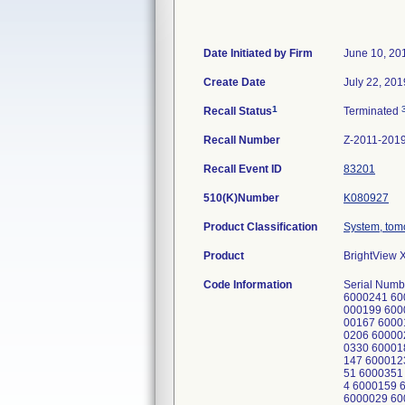
Date Initiated by Firm
June 10, 20
Create Date
July 22, 201
1
Recall Status
Terminated
Recall Number
Z-2011-201
Recall Event ID
83201
510(K)Number
K080927
Product Classification
System, tom
Product
BrightView 
Code Information
Serial Numb
6000241 60
000199 600
00167 6000
0206 60000
0330 60001
147 600012
51 6000351
4 6000159 
6000029 60