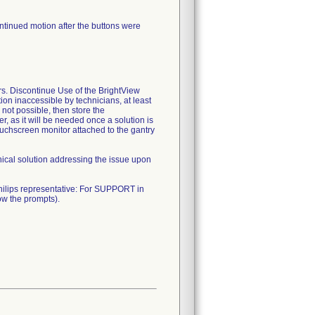
tinued motion after the buttons were
rs. Discontinue Use of the BrightView
on inaccessible by technicians, at least
 not possible, then store the
r, as it will be needed once a solution is
touchscreen monitor attached to the gantry
hnical solution addressing the issue upon
 Philips representative: For SUPPORT in
w the prompts).