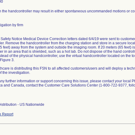
00
h the handcontroller may result in either spontaneous uncommanded motions or con
igation by firm
 Safety Notice Medical Device Correction letters dated 6/4/19 were sent to custome
er. Remove the handcontroller from the charging station and store in a secure locati
5 feet) away from the system and outside the imaging room. If 20 meters (65 feet) is
r in an area that is shielded, such as a hot lab. Do not dispose of the hand controlle
Instead of the physical handcontroller, use the virtual handcontroller located on the 
Figure 3.
thcare is distributing this FSN to all affected customers/users and will deploy a tec
f the investigation.
any further information or support concerning this issue, please contact your local
ca and Canada, contact the Customer Care Solutions Center (1-800-722-9377, follo
stribution - US Nationwide
e Report