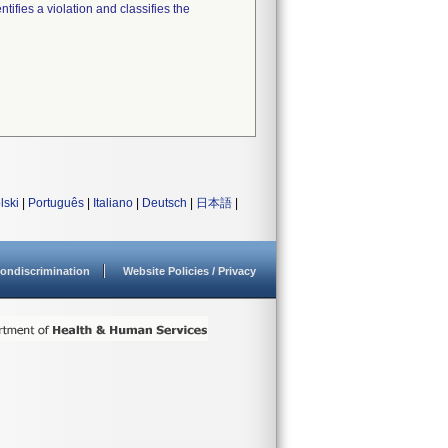
tifies a violation and classifies the
lski
|
Português
|
Italiano
|
Deutsch
|
日本語
|
ondiscrimination
Website Policies / Privacy