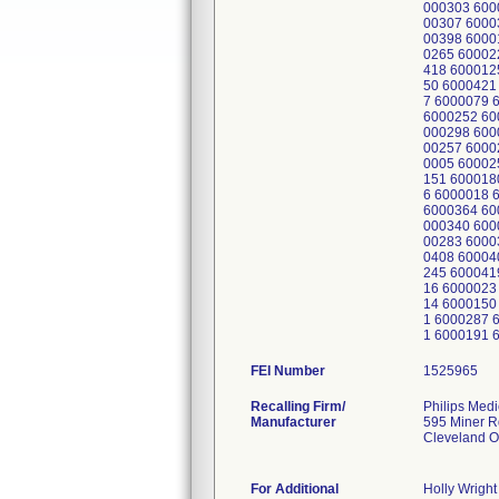
000303 600
00307 6000
00398 6000
0265 60002
418 600012
50 6000421
7 6000079 
6000252 60
000298 600
00257 6000
0005 60002
151 600018
6 6000018 
6000364 60
000340 600
00283 6000
0408 60004
245 600041
16 6000023
14 6000150
1 6000287 
1 6000191 
FEI Number
Recalling Firm/
Philips Medi
Manufacturer
595 Miner R
Cleveland 
For Additional
Holly Wright