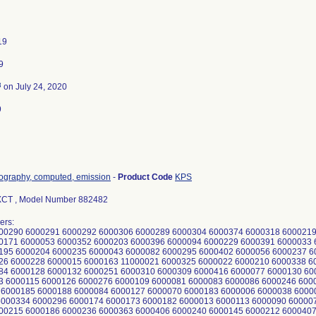
19
9
3
on July 24, 2020
9
ography, computed, emission
-
Product Code
KPS
XCT , Model Number 882482
ers:
00290 6000291 6000292 6000306 6000289 6000304 6000374 6000318 6000219
0171 6000053 6000352 6000203 6000396 6000094 6000229 6000391 6000033 
195 6000204 6000235 6000043 6000082 6000295 6000402 6000056 6000237 6
26 6000228 6000015 6000163 11000021 6000325 6000022 6000210 6000338 6
84 6000128 6000132 6000251 6000310 6000309 6000416 6000077 6000130 60
3 6000115 6000126 6000276 6000109 6000081 6000083 6000086 6000246 600
 6000185 6000188 6000084 6000127 6000070 6000183 6000006 6000038 6000
6000334 6000296 6000174 6000173 6000182 6000013 6000113 6000090 60000
00215 6000186 6000236 6000363 6000406 6000240 6000145 6000212 6000407