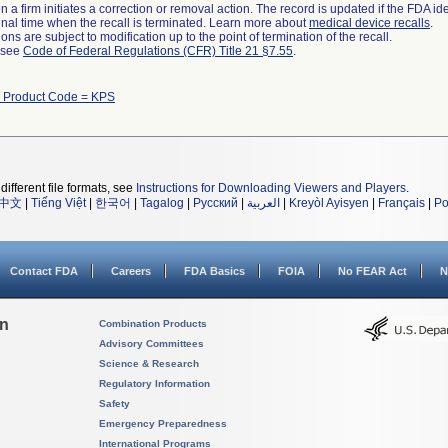
 a firm initiates a correction or removal action. The record is updated if the FDA iden
a final time when the recall is terminated. Learn more about
medical device recalls
.
ns are subject to modification up to the point of termination of the recall.
l see
Code of Federal Regulations (CFR) Title 21 §7.55
.
h Product Code = KPS
different file formats, see
Instructions for Downloading Viewers and Players
.
中文
|
Tiếng Việt
|
한국어
|
Tagalog
|
Русский
|
العربية
|
Kreyòl Ayisyen
|
Français
|
Po
Contact FDA
Careers
FDA Basics
FOIA
No FEAR Act
N
on
Combination Products
Advisory Committees
Science & Research
Regulatory Information
Safety
Emergency Preparedness
International Programs