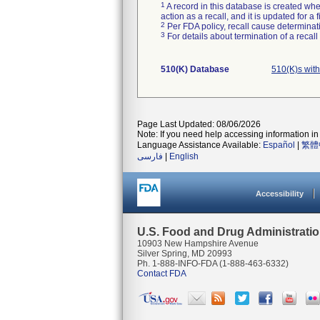
1
A record in this database is created when
action as a recall, and it is updated for 
2
Per FDA policy, recall cause determinatio
3
For details about termination of a recal
510(K) Database
510(K)s wit
Page Last Updated: 08/06/2026
Note: If you need help accessing information in 
Language Assistance Available:
Español
|
繁體
فارسی
|
English
Accessibility
U.S. Food and Drug Administrati
10903 New Hampshire Avenue
Silver Spring, MD 20993
Ph. 1-888-INFO-FDA (1-888-463-6332)
Contact FDA