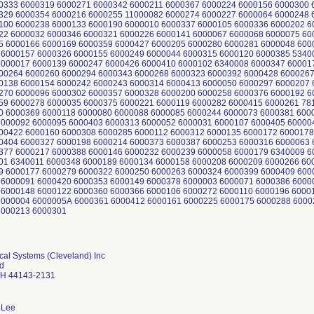
0333 6000319 6000271 6000342 6000211 6000367 6000224 6000156 6000300 
329 6000354 6000216 6000255 11000082 6000274 6000227 6000064 6000248 
100 6000238 6000133 6000190 6000010 6000337 6000105 6000336 6000202 6
22 6000032 6000346 6000321 6000226 6000141 6000067 6000068 6000075 60
5 6000166 6000169 6000359 6000427 6000205 6000280 6000281 6000048 600
 6000157 6000326 6000155 6000249 6000044 6000315 6000120 6000385 5340
6000017 6000139 6000247 6000426 6000410 6000102 6340008 6000347 60001
00264 6000260 6000294 6000343 6000268 6000323 6000392 6000428 6000267
0138 6000154 6000242 6000243 6000314 6000413 6000050 6000297 6000207 
270 6000096 6000302 6000357 6000328 6000200 6000258 6000376 6000192 6
59 6000278 6000035 6000375 6000221 6000119 6000282 6000415 6000261 78
0 6000369 6000118 6000080 6000088 6000085 6000244 6000073 6000381 600
6000092 6000095 6000403 6000313 6000052 6000031 6000107 6000405 60000
00422 6000160 6000308 6000285 6000112 6000312 6000135 6000172 6000178
0404 6000327 6000198 6000214 6000373 6000387 6000253 6000316 6000063 
377 6000217 6000388 6000146 6000232 6000239 6000058 6000179 6340009 6
01 6340011 6000348 6000189 6000134 6000158 6000208 6000209 6000266 60
9 6000177 6000279 6000322 6000250 6000263 6000324 6000399 6000409 600
 6000091 6000420 6000353 6000149 6000378 6000003 6000071 6000386 6000
 6000148 6000122 6000360 6000366 6000106 6000272 6000110 6000196 6000
6000004 6000005A 6000361 6000412 6000161 6000225 6000175 6000288 6000
6000213 6000301
cal Systems (Cleveland) Inc
d
OH 44143-2131
 Lee