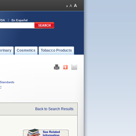
FDA
En Español
erinary
Cosmetics
Tobacco Products
Standards
C
Back to Search Results