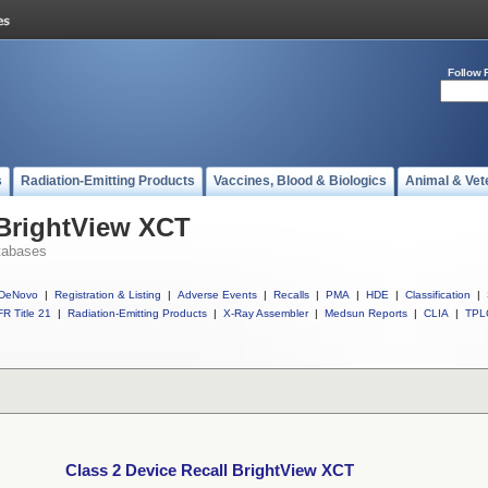
Follow 
s
Radiation-Emitting Products
Vaccines, Blood & Biologics
Animal & Vet
 BrightView XCT
tabases
DeNovo
|
Registration & Listing
|
Adverse Events
|
Recalls
|
PMA
|
HDE
|
Classification
|
R Title 21
|
Radiation-Emitting Products
|
X-Ray Assembler
|
Medsun Reports
|
CLIA
|
TPL
Class 2 Device Recall BrightView XCT