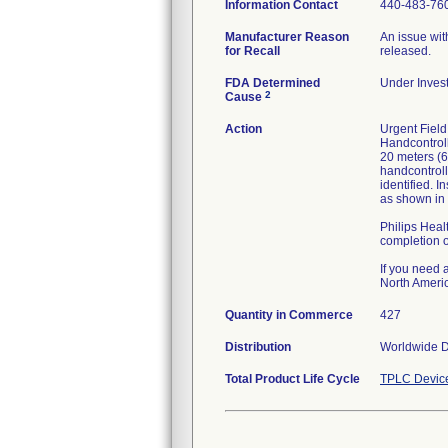
Information Contact
440-483-76
Manufacturer Reason
An issue wit
for Recall
released.
FDA Determined
Under Invest
2
Cause
Action
Urgent Field
Handcontroll
20 meters (6
handcontrolle
identified. 
as shown in 
Philips Heal
completion o
If you need 
North Ameri
Quantity in Commerce
427
Distribution
Worldwide Di
Total Product Life Cycle
TPLC Devic