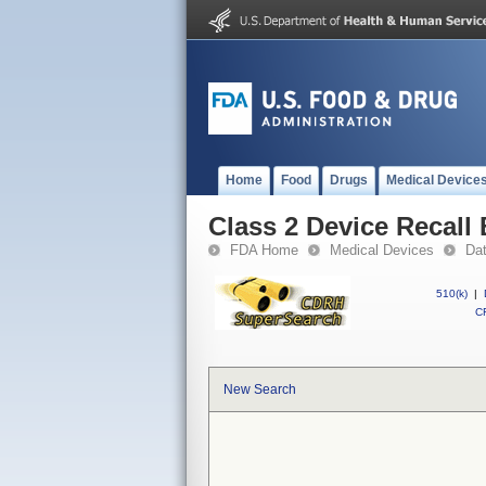
Home
Food
Drugs
Medical Device
Class 2 Device Recall
FDA Home
Medical Devices
Da
510(k)
|
CF
New Search