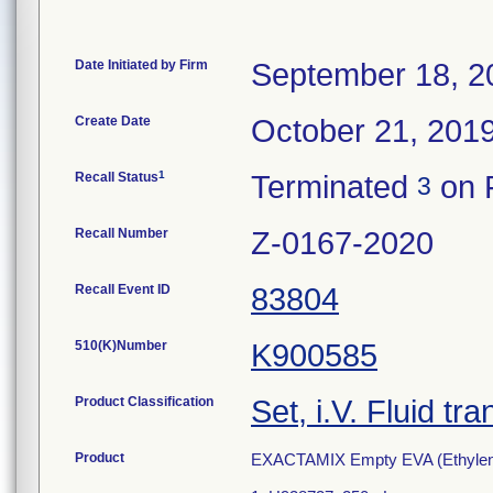
Date Initiated by Firm
September 18, 2
Create Date
October 21, 201
1
Recall Status
Terminated
on 
3
Recall Number
Z-0167-2020
Recall Event ID
83804
510(K)Number
K900585
Product Classification
Set, i.V. Fluid tra
Product
EXACTAMIX Empty EVA (Ethylene V