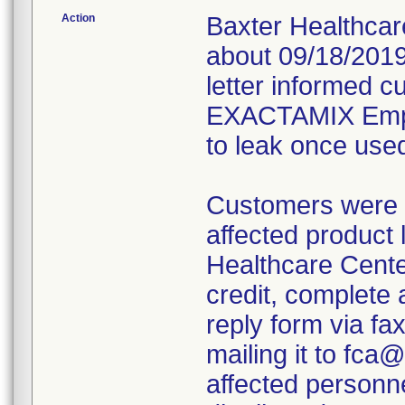
Action
Baxter Healthcar
about 09/18/2019,
letter informed c
EXACTAMIX Empty
to leak once use
Customers were i
affected product l
Healthcare Center
credit, complete
reply form via f
mailing it to fca
affected personne