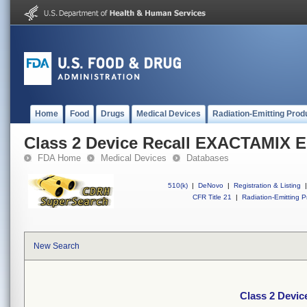
Home
Food
Drugs
Medical Devices
Radiation-Emitting Prod
Class 2 Device Recall EXACTAMIX 
FDA Home
Medical Devices
Databases
510(k)
|
DeNovo
|
Registration & Listing
|
CFR Title 21
|
Radiation-Emitting P
New Search
Class 2 Devi