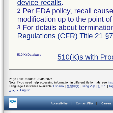
device recalls
.
Per FDA policy, recall cause
2
modification up to the point of
For details about termination
3
Regulations (CFR) Title 21 §
510(K) Database
510(K)s with Pro
Page Last Updated: 08/05/2026
Note: If you need help accessing information in different file formats, see
Ins
Language Assistance Available:
Español
|
繁體中文
|
Tiếng Việt
|
한국어
|
Ta
فارسی
|
English
Accessibility
Contact FDA
Careers