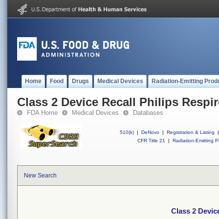
Home
Food
Drugs
Medical Devices
Radiation-Emitting Prod
Class 2 Device Recall Philips Respir
FDA Home
Medical Devices
Databases
510(k)
|
DeNovo
|
Registration & Listing
|
CFR Title 21
|
Radiation-Emitting P
New Search
Class 2 Device