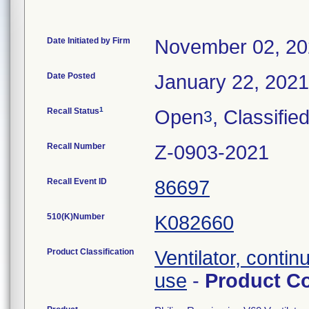
Date Initiated by Firm
November 02, 2
Date Posted
January 22, 2021
1
Recall Status
Open
, Classifie
3
Recall Number
Z-0903-2021
Recall Event ID
86697
510(K)Number
K082660
Product Classification
Ventilator, contin
use
-
Product C