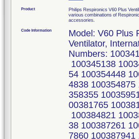
Product
Philips Respironics V60 Plus Venti
various combinations of Respironic
accessories.
Code Information
Model: V60 Plus Part Number: 1137276 V60 Plus Ventilator, International Serial Numbers: 100341890 100341897 100343602 100343674 100345138 100345145 100345148 100352752 100352754 100354448 100354454 100354464 100354470 100354838 100354875 100357792 100358141 100358158 100358355 100359515 100381237 100381430 100381436 100381765 100381835 100381850 100384222 100384818 100384821 100384875 100384878 100384903 100387138 100387261 100387407 100387412 100387557 100387860 100387941 100387953 100388063 100388068 100388092 100388630 100388634 100388640 100388641 100388649 100388676 201040204 201040216 100345306 100345307 100346866 100346876 100346889 100346894 100346895 100346896 100346898 100346901 100346907 100346908 100346909 100346910 100346911 100346913 100348081 100348085 100348140 100348146 100352062 100355386 100355900 100355923 100356012 100356258 100356302 100356303 100360343 100360364 100360378 100361206 100361563 100361576 100362006 100362051 100364563 100369571 100369619 100369692 100369705 100369912 100375136 100375594 100375911 100375912 100378897 100378926 100378928 100378931 100378932 100378934 100378937 100297858 100298767 100298799 100298928 100298929 100300520 100302008 100302012 100304689 100304697 100304701 100305136 100305821 100306638 100309643 100310997 100311467 100311473 100311480 100314877 100320637 100327540 100327543 100327548 100336899 100337246 100346856 100346858 100348113 100348114 100348445 100350151 100350153 100352753 100352806 100352809 100352829 100354067 100354070 100354076 100354458 100354867 100355162 100355880 100355911 100355917 100355920 100356279 100358146 100359620 100359623 100360200 100361432 100361971 100362036 100362065 100362515 100362567 100362728 100363719 100363755 100363759 100363798 100364540 100365111 100365141 100365653 100367161 100368606 100371204 100371644 100376389 100378064 100378069 100378077 100378215 100378278 100378301 100378302 100378305 100378538 100378665 100378679 100378680 100378681 100378686 100378993 100379006 100380659 100380822 100380929 100380930 100380964 100380995 100381265 100381726 100381768 100381822 100381823 100381826 100381829 100381830 100381832 100381840 100381841 100381843 100381844 100381845 100381848 100381856 100381901 100381906 100381908 100381911 100381912 100381923 100381924 100381928 100381930 100382181 100382190 100384081 100385057 100385165 100385304 100385305 100388680 201040139 201040199 201040202 201040206 201040208 201040210 201040213 201040214 201040311 201040314 201040327 100342965 100343117 100345137 100345591 100345624 100346213 100346218 100346249 100346261 201038743 100381339 100381905 100383913 100384289 100384873 100385163 100390089 100297860 100357138 100298655 100298659 100321724 100321729 100321905 100322861 100322870 100322890 100322896 100322897 100322901 100322902 100353273 100355396 100355670 100355878 100355890 100355895 100355926 100357131 100357731 100357749 100357770 100358145 100358148 100358312 100358341 100348173 100348175 100348176 100348178 100348440 100351489 100351490 100351495 100351497 100351546 100351553 100359604 100359767 100359949 100289710 100290611 100290612 100290642 100290646 100309491 100309492 100309578 100309641 100309646 100309733 100309736 100309738 100309820 100309823 100318609 100318616 100320638 100321702 100321714 100321720 100321796 100322865 100322879 100322884 100322886 100322887 100325103 100325104 100325108 100325117 100325118 100325260 100341866 100341896 100341904 100341908 100341997 100342528 100342896 100342956 100343113 100343120 100343151 100343158 100343162 100343524 100343544 100343568 1003