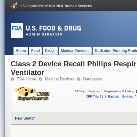
Home
Food
Drugs
Medical Devices
Radiation-Emitting Prod
Class 2 Device Recall Philips Respi
Ventilator
FDA Home
Medical Devices
Databases
510(k)
|
DeNovo
|
Registration & Listing
|
CFR Title 21
|
Radiation-Emitting P
New Search