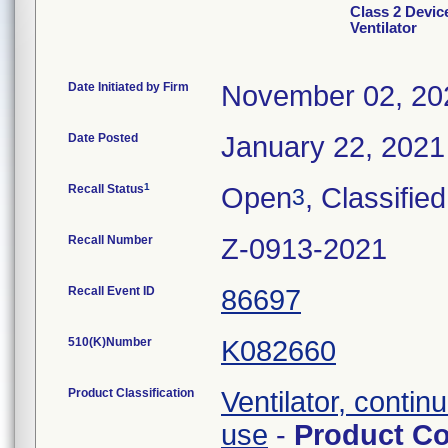
Class 2 Devic
Ventilator
Date Initiated by Firm
November 02, 20
Date Posted
January 22, 2021
1
Recall Status
Open
, Classified
3
Recall Number
Z-0913-2021
Recall Event ID
86697
510(K)Number
K082660
Product Classification
Ventilator, continu
use
-
Product C