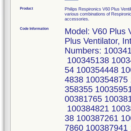
Product
Philips Respironics V60 Plus Venti
various combinations of Respironic
accessories.
Code Information
Model: V60 Plus Ventilator, Part Number 1137276 V60 Plus Ventilator, International Serial Numbers: 100341890 100341897 100343602 100343674 100345138 100345145 100345148 100352752 100352754 100354448 100354454 100354464 100354470 100354838 100354875 100357792 100358141 100358158 100358355 100359515 100381237 100381430 100381436 100381765 100381835 100381850 100384222 100384818 100384821 100384875 100384878 100384903 100387138 100387261 100387407 100387412 100387557 100387860 100387941 100387953 100388063 100388068 100388092 100388630 100388634 100388640 100388641 100388649 100388676 201040204 201040216 100345306 100345307 100346866 100346876 100346889 100346894 100346895 100346896 100346898 100346901 100346907 100346908 100346909 100346910 100346911 100346913 100348081 100348085 100348140 100348146 100352062 100355386 100355900 100355923 100356012 100356258 100356302 100356303 100360343 100360364 100360378 100361206 100361563 100361576 100362006 100362051 100364563 100369571 100369619 100369692 100369705 100369912 100375136 100375594 100375911 100375912 100378897 100378926 100378928 100378931 100378932 100378934 100378937 100381427 100381827 100381847 100381861 100381931 100382186 100384256 100387524 100387547 100387873 100387949 100387951 100387955 100388064 100388108 100388629 100388661 100388668 100297858 100298767 100298799 100298928 100298929 100300520 100302008 100302012 100304689 100304697 100304701 100305136 100305821 100306638 100309643 100310997 100311467 100311473 100311480 100314877 100320637 100327540 100327543 100327548 100336899 100337246 100346856 100346858 100348113 100348114 100348445 100350151 100350153 100352753 100352806 100352809 100352829 100354067 100354070 100354076 100354458 100354867 100355162 100355880 100355911 100355917 100355920 100356279 100358146 100359620 100359623 100360200 100361432 100361971 100362036 100362065 100362515 100362567 100362728 100363719 100363755 100363759 100363798 100364540 100365111 100365141 100365653 100367161 100368606 100371204 100371644 100376389 100378064 100378069 100378077 100378215 100378278 100378301 100378302 100378305 100378538 100378665 100378679 100378680 100378681 100378686 100378993 100379006 100380659 100380822 100380929 100380930 100380964 100380995 100381265 100381726 100381768 100381822 100381823 100381826 100381829 100381830 100381832 100381840 100381841 100381843 100381844 100381845 100381848 100381856 100381901 100381906 100381908 100381911 100381912 100381923 100381924 100381928 100381930 100382181 100382190 100384081 100385057 100385165 100385304 100385305 100388680 201040139 201040199 201040202 201040206 201040208 201040210 201040213 201040214 201040311 201040314 201040327 100342965 100343117 100345137 100345591 100345624 100346213 100346218 100346249 100346261 201038743 100381339 100381905 100383913 100384289 100384873 100385163 100390089 100297860 100357138 100298655 100298659 100321724 100321729 100321905 100322861 100322870 100322890 100322896 100322897 100322901 100322902 100353273 100355396 100355670 100355878 100355890 100355895 100355926 100357131 100357731 100357749 100357770 100358145 100358148 100358312 100358341 100348173 100348175 100348176 100348178 100348440 100351489 100351490 100351495 100351497 100351546 100351553 100359604 10035