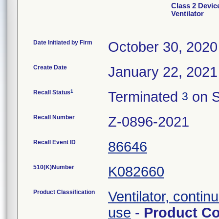
Class 2 Devic
Ventilator
Date Initiated by Firm
October 30, 2020
Create Date
January 22, 2021
1
Recall Status
Terminated
on S
3
Recall Number
Z-0896-2021
Recall Event ID
86646
510(K)Number
K082660
Product Classification
Ventilator, continu
use
-
Product C