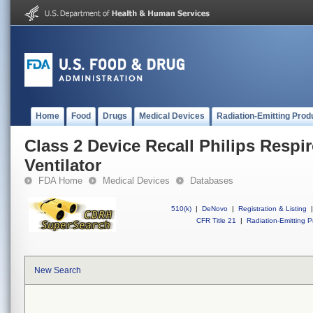
Home
Food
Drugs
Medical Devices
Radiation-Emitting Prod
Class 2 Device Recall Philips Respi
Ventilator
FDA Home
Medical Devices
Databases
510(k)
|
DeNovo
|
Registration & Listing
|
CFR Title 21
|
Radiation-Emitting P
New Search