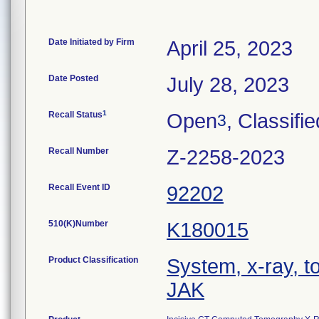
Date Initiated by Firm
April 25, 2023
Date Posted
July 28, 2023
1
Recall Status
Open
, Classifie
3
Recall Number
Z-2258-2023
Recall Event ID
92202
510(K)Number
K180015
Product Classification
System, x-ray, 
JAK