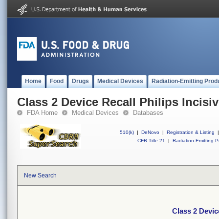
Home
Food
Drugs
Medical Devices
Radiation-Emitting Prod
Class 2 Device Recall Philips Incisi
FDA Home
Medical Devices
Databases
510(k)
|
DeNovo
|
Registration & Listing
|
CFR Title 21
|
Radiation-Emitting P
New Search
Class 2 Devic