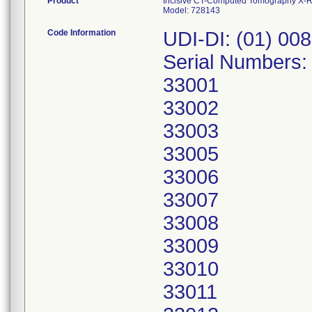
Product
Incisive CT-Computed Tomography X-
Model: 728143
Code Information
UDI-DI: (01) 00
Serial Numbers:
33001
33002
33003
33005
33006
33007
33008
33009
33010
33011