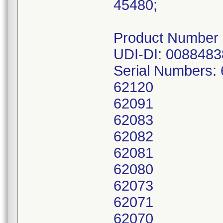
45480;
Product Number
UDI-DI: 0088483
Serial Numbers:
62120
62091
62083
62082
62081
62080
62073
62071
62070