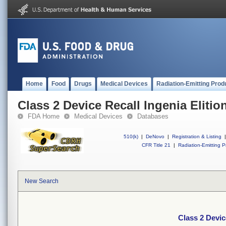
Home
Food
Drugs
Medical Devices
Radiation-Emitting Prod
Class 2 Device Recall Ingenia Elitio
FDA Home
Medical Devices
Databases
510(k)
|
DeNovo
|
Registration & Listing
|
CFR Title 21
|
Radiation-Emitting P
New Search
Class 2 Devic