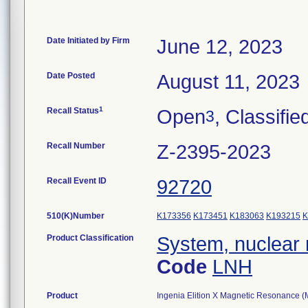
Date Initiated by Firm
June 12, 2023
Date Posted
August 11, 2023
1
Recall Status
Open
, Classifie
3
Recall Number
Z-2395-2023
Recall Event ID
92720
510(K)Number
K173356
K173451
K183063
K193215
K
Product Classification
System, nuclear
Code
LNH
Product
Ingenia Elition X Magnetic Resonance (