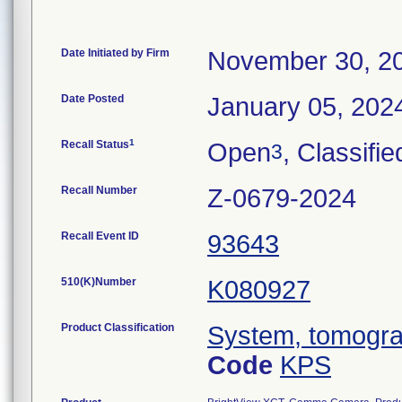
Date Initiated by Firm
November 30, 2
Date Posted
January 05, 202
1
Recall Status
Open
, Classifie
3
Recall Number
Z-0679-2024
Recall Event ID
93643
510(K)Number
K080927
Product Classification
System, tomogra
Code
KPS