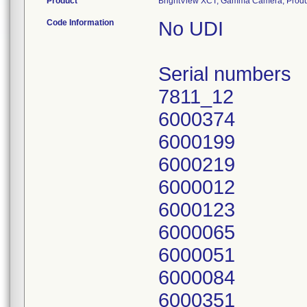
Product
BrightView XCT, Gamma Camera, Prod
Code Information
No UDI
Serial numbers
7811_12
6000374
6000199
6000219
6000012
6000123
6000065
6000051
6000084
6000351