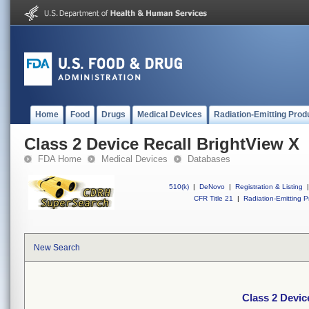
Home
Food
Drugs
Medical Devices
Radiation-Emitting Prod
Class 2 Device Recall BrightView X
FDA Home
Medical Devices
Databases
510(k)
|
DeNovo
|
Registration & Listing
|
CFR Title 21
|
Radiation-Emitting P
New Search
Class 2 Devic