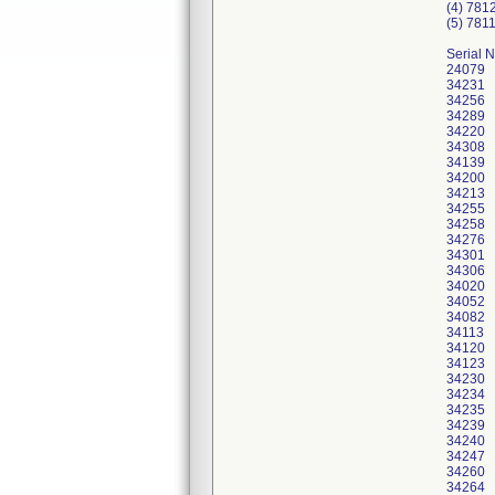
(4) 781
(5) 781
Serial 
24079
34231
34256
34289
34220
34308
34139
34200
34213
34255
34258
34276
34301
34306
34020
34052
34082
34113
34120
34123
34230
34234
34235
34239
34240
34247
34260
34264