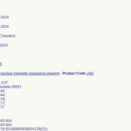
 2024
 2024
 Classified
-2024
5
 nuclear magnetic resonance imaging
-
Product Code
LNH
 3.0T
umber (REF):
345;
344;
278;
277;
177
345 N/A;
344 N/A;
278 (01)00884838004139(21);