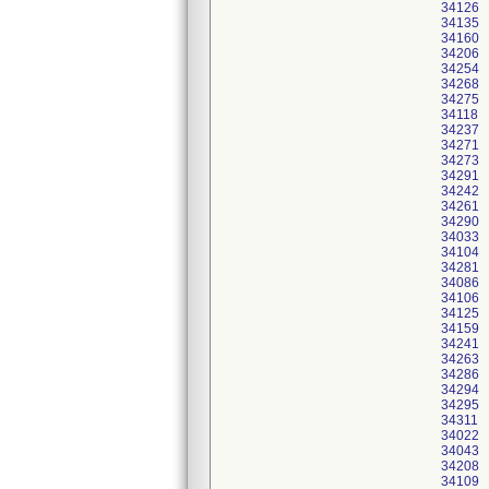
34126
34135
34160
34206
34254
34268
34275
34118
34237
34271
34273
34291
34242
34261
34290
34033
34104
34281
34086
34106
34125
34159
34241
34263
34286
34294
34295
34311
34022
34043
34208
34109