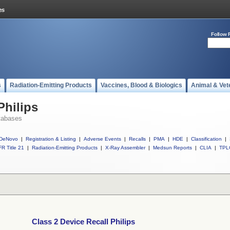
Follow 
s
Radiation-Emitting Products
Vaccines, Blood & Biologics
Animal & Vet
Philips
tabases
DeNovo
|
Registration & Listing
|
Adverse Events
|
Recalls
|
PMA
|
HDE
|
Classification
|
R Title 21
|
Radiation-Emitting Products
|
X-Ray Assembler
|
Medsun Reports
|
CLIA
|
TPL
Class 2 Device Recall Philips