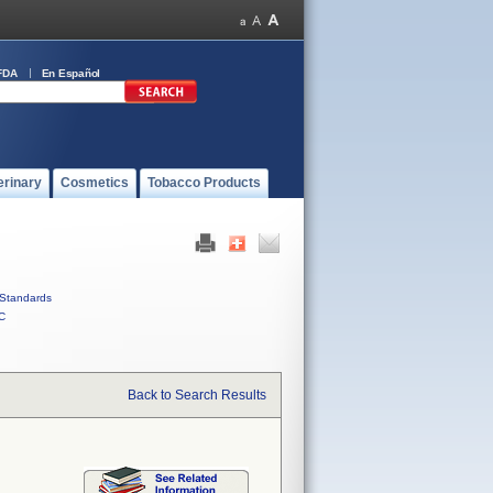
FDA
En Español
erinary
Cosmetics
Tobacco Products
Standards
C
Back to Search Results