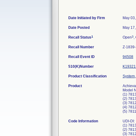
Date Initiated by Firm
May 03,
Date Posted
May 17,
1
3
Recall Status
Open
,
Recall Number
Z-1839
Recall Event ID
94508
510(K)Number
K19321
Product Classification
System,
Product
Achieva
Model N
(1) 781
(2) 781
(3) 781
(4) 781
(5) 781
Code Information
UDI-DI:
(1) 781
(2) 781
(3) 781