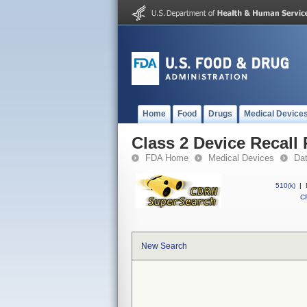
Home
Food
Drugs
Medical Device
Class 2 Device Recall 
FDA Home
Medical Devices
Da
510(k)
|
CF
New Search