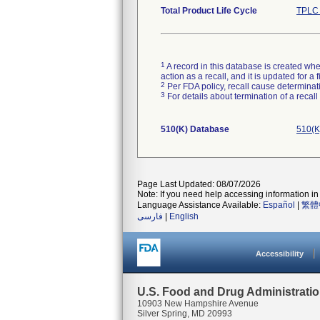
Total Product Life Cycle
TPLC 
1
A record in this database is created when
action as a recall, and it is updated for 
2
Per FDA policy, recall cause determinatio
3
For details about termination of a recal
510(K) Database
510(K
Page Last Updated: 08/07/2026
Note: If you need help accessing information in 
Language Assistance Available:
Español
|
繁體
فارسی
|
English
Accessibility
U.S. Food and Drug Administrati
10903 New Hampshire Avenue
Silver Spring, MD 20993