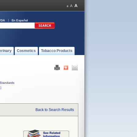
FDA
En Español
erinary
Cosmetics
Tobacco Products
Standards
C
Back to Search Results