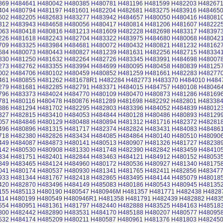
869 H484641 H480042 H480385 H480781 H481196 H481599 H482203 H48267
404 H480794 H481197 H481601 H482204 H482681 H483275 H483916 H484650
602 H482205 H482683 H483277 H483942 H484657 H480050 H480416 H48081
312 H483943 H484658 H480056 H480417 H480814 H481206 H481607 H48222
063 H480418 H480816 H481213 H481609 H482228 H482698 H483317 H48397
226 H481618 H482243 H482704 H483322 H483975 H484680 H480068 H48042
709 H483325 H483984 H484681 H480072 H480432 H480821 H481232 H48162
684 H480073 H480443 H480827 H481239 H481631 H482256 H482715 H48334
830 H481250 H481632 H482264 H482726 H483345 H483991 H484698 H48007
273 H482762 H483355 H483994 H484699 H480095 H480458 H480839 H48125
002 H484706 H480102 H480459 H480852 H481259 H481661 H482283 H48277
461 H480855 H481262 H481678R1 H482284 H482773 H483370 H484010 H484
279 H481681 H482285 H482791 H483371 H484015 H484757 H480108 H48046
796 H483373 H484024 H484770 H480109 H480470 H480873 H481286 H48169
781 H480116 H480478 H480876 H481289 H481698 H482292 H482801 H483384
886 H481294 H481702 H482295 H482803 H483396 H484052 H484839 H48012
327 H482815 H483410 H484053 H484844 H480128 H480486 H480893 H48129
057 H484846 H480129 H480488 H480894 H481312 H481716 H482372 H48281
496 H480896 H481315 H481717 H482374 H482824 H483431 H484083 H48486
718 H482380 H482826 H483434 H484085 H484864 H480140 H480510 H48090
449 H484087 H484873 H480141 H480513 H480907 H481326 H481727 H48238
142 H480530 H480908 H481330 H481748 H482390 H482842 H483459 H48410
334 H481751 H482401 H482844 H483463 H484121 H484912 H480152 H48053
849 H483465 H484124 H484960 H480172 H480536 H480927 H481340 H48175
041 H480174 H480537 H480930 H481341 H481765 H482411 H482856 H48347
933 H481344 H481767 H482418 H482865 H483495 H484144 H485079 H48018
420 H482870 H483496 H484149 H485083 H480186 H480543 H480945 H48135
155 H485113 H480190 H480547 H480946M H481357 H481771 H482438 H4828
114 H480199 H480549 H480946R1 H481358 H481791 H482439 H482882 H483
554 H480951 H481361 H481797 H482440 H482888 H483525 H484163 H48518
800 H482442 H482890 H483531 H484170 H485188 H480207 H480577 H48095
532 H484174 H485209 H480211 H480587 H480961 H481376 H481803 H48245