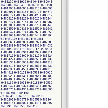
1 H483270 H483915 H484643 H480043
 H480049 H480411 H480798 H481198
0 H481205 H481605 H482215 H482691
5 H482697 H483315 H483970 H484673
3 H484677 H480067 H480420 H480817
1 H480820 H481229 H481625 H482244
7 H482247 H482714 H483328 H483987
1 H483988 H484695 H480075 H480445
8 H480455 H480833 H481252 H481641
7 H481647 H482274 H482763 H483356
0 H483363 H484003 H484744 H480104
752 H480105 H480462 H480861
4 H480868 H481285 H481692 H482286
6 H482288 H482799 H483381 H484031
 H484049 H484788 H480117 H480483
3 H480485 H480891 H481297 H481711
9 H481715 H482369 H482817 H483424
8 H483427 H484077 H484856 H480131
1 H480138 H480500 H480897 H481318
6 H481319 H481724 H482381 H482832
9 H482835 H483453 H484099 H484910
5 H484911 H480151 H480533 H480916
5 H480923 H481338 H481754 H482403
8 H482408 H482853 H483466 H484128
7 H484135 H485053 H480183 H480539
5 H480542 H480937 H481345 H481768
2 H481770 H482436 H482871 H483500
76 H483506 H484160
509 H484161 H485135 H480200
3 H480201 H480573 H480953 H481364
8 H481374 H481802 H482448 H482897
0 H482915 H483535 H484175