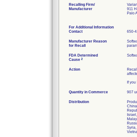
Recalling Firm/
Varia
Manufacturer
911 
Palo 
For Additional Information
Contact
650-4
Manufacturer Reason
Softw
for Recall
param
FDA Determined
Softw
2
Cause
Action
Recall
affect
If you
Quantity in Commerce
907 u
Distribution
Produc
China
Repub
Israel
Malay
Russi
Syria
Vietn