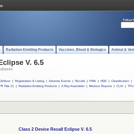
Follow 
s
Radiation-Emitting Products
Vaccines, Blood & Biologics
Animal & Vet
Eclipse V. 6.5
tabases
DeNovo
|
Registration & Listing
|
Adverse Events
|
Recalls
|
PMA
|
HDE
|
Classification
|
R Title 21
|
Radiation-Emitting Products
|
X-Ray Assembler
|
Medsun Reports
|
CLIA
|
TPL
Class 2 Device Recall Eclipse V. 6.5