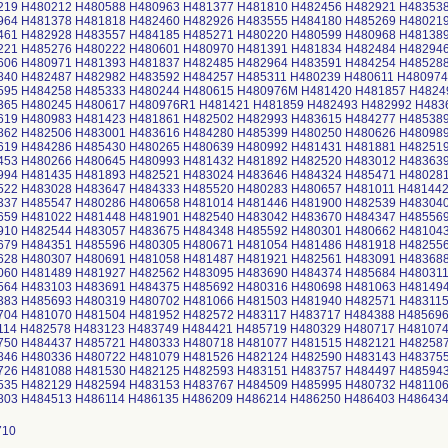
219 H480212 H480588 H480963 H481377 H481810 H482456 H482921 H48353
964 H481378 H481818 H482460 H482926 H483555 H484180 H485269 H48021
461 H482928 H483557 H484185 H485271 H480220 H480599 H480968 H48138
221 H485276 H480222 H480601 H480970 H481391 H481834 H482484 H48294
606 H480971 H481393 H481837 H482485 H482964 H483591 H484254 H48528
840 H482487 H482982 H483592 H484257 H485311 H480239 H480611 H480974
595 H484258 H485333 H480244 H480615 H480976M H481420 H481857 H4824
365 H480245 H480617 H480976R1 H481421 H481859 H482493 H482992 H483
619 H480983 H481423 H481861 H482502 H482993 H483615 H484277 H48538
862 H482506 H483001 H483616 H484280 H485399 H480250 H480626 H48098
619 H484286 H485430 H480265 H480639 H480992 H481431 H481881 H48251
453 H480266 H480645 H480993 H481432 H481892 H482520 H483012 H48363
994 H481435 H481893 H482521 H483024 H483646 H484324 H485471 H48028
522 H483028 H483647 H484333 H485520 H480283 H480657 H481011 H48144
337 H485547 H480286 H480658 H481014 H481446 H481900 H482539 H48304
659 H481022 H481448 H481901 H482540 H483042 H483670 H484347 H48556
910 H482544 H483057 H483675 H484348 H485592 H480301 H480662 H48104
679 H484351 H485596 H480305 H480671 H481054 H481486 H481918 H48255
628 H480307 H480691 H481058 H481487 H481921 H482561 H483091 H48368
060 H481489 H481927 H482562 H483095 H483690 H484374 H485684 H48031
564 H483103 H483691 H484375 H485692 H480316 H480698 H481063 H48149
383 H485693 H480319 H480702 H481066 H481503 H481940 H482571 H48311
704 H481070 H481504 H481952 H482572 H483117 H483717 H484388 H48569
114 H482578 H483123 H483749 H484421 H485719 H480329 H480717 H48107
750 H484437 H485721 H480333 H480718 H481077 H481515 H482121 H48258
846 H480336 H480722 H481079 H481526 H482124 H482590 H483143 H48375
726 H481088 H481530 H482125 H482593 H483151 H483757 H484497 H48594
535 H482129 H482594 H483153 H483767 H484509 H485995 H480732 H48110
803 H484513 H486114 H486135 H486209 H486214 H486250 H486403 H486434