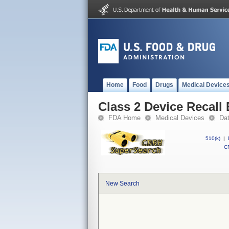
Home
Food
Drugs
Medical Device
Class 2 Device Recall 
FDA Home
Medical Devices
Da
510(k)
|
CF
New Search