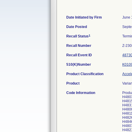
Date Initiated by Firm
June 
Date Posted
Septe
1
Recall Status
Termi
Recall Number
Z-230
Recall Event ID
4873
510(K)Number
K010
Product Classification
Accele
Product
Varian
Code Information
Prod
H480
H481
H483
H480
H481
H482
H484
H480
H482