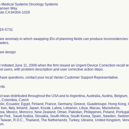
n Medical Systems Oncology Systems
Hansen Way
Alto CA 94304-1028
24-5731
are anomaly in which swapping IDs of planning fields can produce inconsistencies 
eters.
are design
 initiated June 11, 2008 when the firm issued an Urgent Device Correction recall lette
ed users, with problem description and user corrective action steps.
 have questions, contact your local Varian Customer Support Representative.
nits
t was distributed throughout the USA and to Argentina, Australia, Austria, Belgium,
, Colombia, Czech
lic, Ecuador, Egypt, Finland, France, Germany, Greece, Guadeloupe, Hong Kong, I
, Iran, Italy, Ireland, Japan, Kozak, Latvia, Lebanon, Libya, Macau, Macedonia,
sia, Mexico, Morocco, New Zealand, Oman, Pakistan, Philippines, Poland, Portugal
an Fed., Saudi Arabia, Slovakia, South Africa, South Korea, Spain, Sweden, Switzer
, Taiwan, R.O.C., Thailand, The Netherlands, Turkey, Ukraine, United Kingdom, Ven
am.