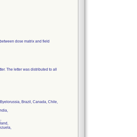
between dose matrix and field
r. The letter was distributed to all
 Byelorussia, Brazil, Canada, Chile,
ndia,
,
land,
ezuela,