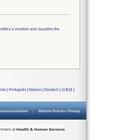
tifies a violation and classifies the
lski
|
Português
|
Italiano
|
Deutsch
|
日本語
|
ondiscrimination
Website Policies / Privacy