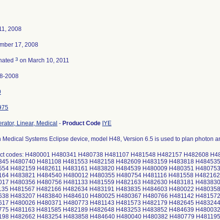
11, 2008
mber 17, 2008
3
nated
on March 10, 2011
8-2008
0
975
rator, Linear, Medical
-
Product Code
IYE
 Medical Systems Eclipse device, model H48, Version 6.5 is used to plan photon an
uct codes: H480001 H480341 H480738 H481107 H481548 H482157 H482608 H
345 H480740 H481108 H481553 H482158 H482609 H483159 H483818 H484535
554 H482159 H482611 H483161 H483820 H484539 H480009 H480351 H480753
164 H483821 H484540 H480012 H480355 H480754 H481116 H481558 H482162
017 H480356 H480756 H481133 H481559 H482163 H482630 H483181 H48383
135 H481567 H482166 H482634 H483191 H483835 H484603 H480022 H480358
638 H483207 H483840 H484610 H480025 H480367 H480766 H481142 H48157
617 H480026 H480371 H480773 H481143 H481573 H482179 H482645 H48324
775 H481163 H481585 H482189 H482648 H483253 H483852 H484639 H480032
198 H482662 H483254 H483858 H484640 H480040 H480382 H480779 H48119