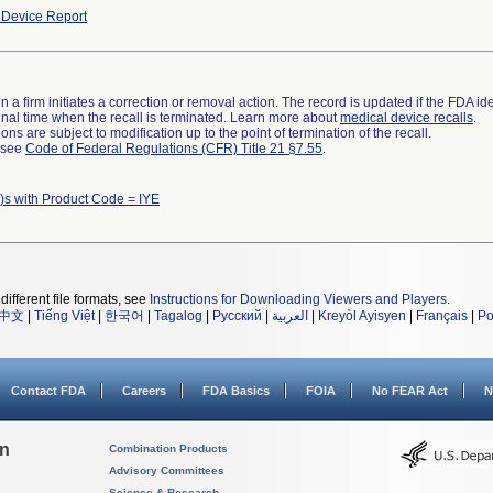
Device Report
 a firm initiates a correction or removal action. The record is updated if the FDA iden
a final time when the recall is terminated. Learn more about
medical device recalls
.
ns are subject to modification up to the point of termination of the recall.
l see
Code of Federal Regulations (CFR) Title 21 §7.55
.
)s with Product Code = IYE
different file formats, see
Instructions for Downloading Viewers and Players
.
中文
|
Tiếng Việt
|
한국어
|
Tagalog
|
Русский
|
العربية
|
Kreyòl Ayisyen
|
Français
|
Po
Contact FDA
Careers
FDA Basics
FOIA
No FEAR Act
N
on
Combination Products
Advisory Committees
Science & Research