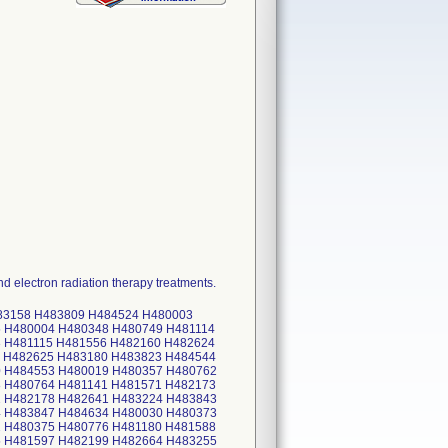
d electron radiation therapy treatments.
483158 H483809 H484524 H480003
 H480004 H480348 H480749 H481114
 H481115 H481556 H482160 H482624
 H482625 H483180 H483823 H484544
0 H484553 H480019 H480357 H480762
 H480764 H481141 H481571 H482173
2 H482178 H482641 H483224 H483843
4 H483847 H484634 H480030 H480373
 H480375 H480776 H481180 H481588
5 H481597 H482199 H482664 H483255