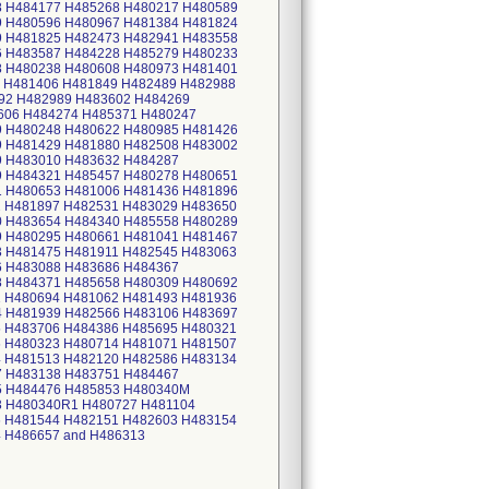
8 H484177 H485268 H480217 H480589
9 H480596 H480967 H481384 H481824
9 H481825 H482473 H482941 H483558
6 H483587 H484228 H485279 H480233
8 H480238 H480608 H480973 H481401
 H481406 H481849 H482489 H482988
92 H482989 H483602 H484269
606 H484274 H485371 H480247
9 H480248 H480622 H480985 H481426
9 H481429 H481880 H482508 H483002
9 H483010 H483632 H484287
9 H484321 H485457 H480278 H480651
1 H480653 H481006 H481436 H481896
2 H481897 H482531 H483029 H483650
0 H483654 H484340 H485558 H480289
9 H480295 H480661 H481041 H481467
3 H481475 H481911 H482545 H483063
6 H483088 H483686 H484367
8 H484371 H485658 H480309 H480692
1 H480694 H481062 H481493 H481936
4 H481939 H482566 H483106 H483697
5 H483706 H484386 H485695 H480321
6 H480323 H480714 H481071 H481507
4 H481513 H482120 H482586 H483134
7 H483138 H483751 H484467
5 H484476 H485853 H480340M
3 H480340R1 H480727 H481104
6 H481544 H482151 H482603 H483154
 H486657 and H486313