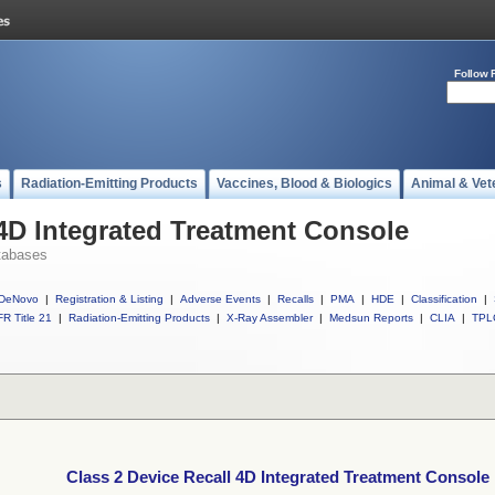
Follow 
s
Radiation-Emitting Products
Vaccines, Blood & Biologics
Animal & Vet
 4D Integrated Treatment Console
tabases
DeNovo
|
Registration & Listing
|
Adverse Events
|
Recalls
|
PMA
|
HDE
|
Classification
|
R Title 21
|
Radiation-Emitting Products
|
X-Ray Assembler
|
Medsun Reports
|
CLIA
|
TPL
Class 2 Device Recall 4D Integrated Treatment Console