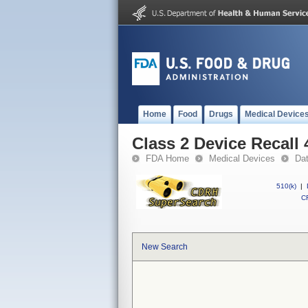
Home
Food
Drugs
Medical Device
Class 2 Device Recall
FDA Home
Medical Devices
Da
510(k)
|
CF
New Search