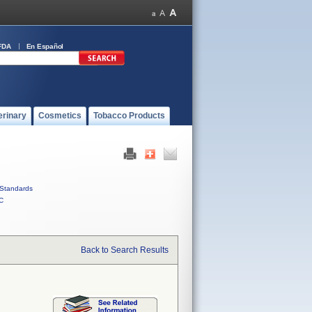
FDA
En Español
erinary
Cosmetics
Tobacco Products
Standards
C
Back to Search Results