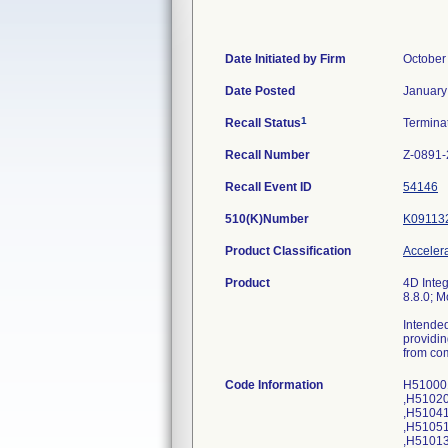
Date Initiated by Firm
October
Date Posted
January
1
Recall Status
Termina
Recall Number
Z-0891-
Recall Event ID
54146
510(K)Number
K09113
Product Classification
Accelera
Product
4D Integ
8.8.0; M
Intended
providin
from com
Code Information
H510001 ,H510049 ,H510129 ,H510202 ,H510286 ,H510350 ,H510410 ,H510468 ,H510514 H510002 ,H510050 ,H510130 ,H510206 ,H510289 ,H510351 ,H510411 ,H510470 ,H510515 H510003 ,H510067 ,H510131 ,H510207 ,H510290 ,H510352 ,H510417 ,H510471 ,H510516 H510004 ,H510068 ,H510135 ,H510211 ,H510291 ,H510353 ,H510419 ,H510472 ,H510517 H510005 ,H510069 ,H510136 ,H510215 ,H510292 ,H510364 ,H510425 ,H510473 ,H510519 H510007 ,H510070 ,H510137 ,H510220 ,H510293 ,H510368 ,H510426 ,H510474 ,H510520 H510008 ,H510071 ,H510146 ,H510222 ,H510300 ,H510370 ,H510427 ,H510476 ,H510521 H510009 ,H510072 ,H510150 ,H510225 ,H510301 ,H510371 ,H510428 ,H510477 ,H510522 H510010 ,H510074 ,H510151