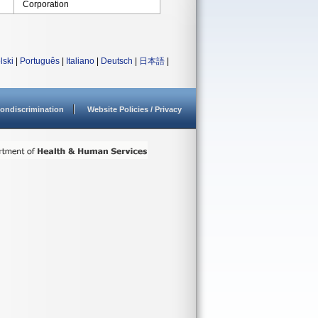
Corporation
lski
|
Português
|
Italiano
|
Deutsch
|
日本語
|
ondiscrimination
Website Policies / Privacy