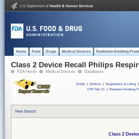
Home
Food
Drugs
Medical Devices
Radiation-Emitting Prod
Class 2 Device Recall Philips Respir
FDA Home
Medical Devices
Databases
510(k)
|
DeNovo
|
Registration & Listing
|
CFR Title 21
|
Radiation-Emitting P
New Search
Class 2 Device