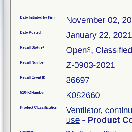
Date Initiated by Firm
November 02, 2
Date Posted
January 22, 2021
1
Recall Status
Open
, Classifie
3
Recall Number
Z-0903-2021
Recall Event ID
86697
510(K)Number
K082660
Product Classification
Ventilator, contin
use
-
Product C