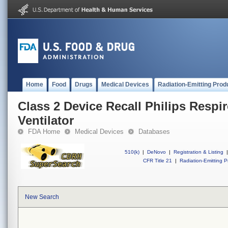
Home
Food
Drugs
Medical Devices
Radiation-Emitting Prod
Class 2 Device Recall Philips Respi
Ventilator
FDA Home
Medical Devices
Databases
510(k)
|
DeNovo
|
Registration & Listing
|
CFR Title 21
|
Radiation-Emitting P
New Search