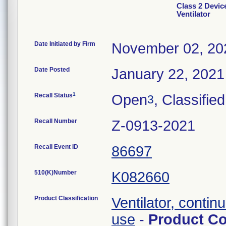
Class 2 Devic
Ventilator
Date Initiated by Firm
November 02, 20
Date Posted
January 22, 2021
1
Recall Status
Open
, Classified
3
Recall Number
Z-0913-2021
Recall Event ID
86697
510(K)Number
K082660
Product Classification
Ventilator, continu
use
-
Product C