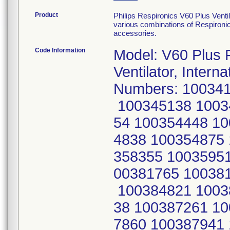
Product
Philips Respironics V60 Plus Venti
various combinations of Respironic
accessories.
Code Information
Model: V60 Plus Part Number: 1137276 V60 Plus Ventilator, International Serial Numbers: 100341890 100341897 100343602 100343674 100345138 100345145 100345148 100352752 100352754 100354448 100354454 100354464 100354470 100354838 100354875 100357792 100358141 100358158 100358355 100359515 100381237 100381430 100381436 100381765 100381835 100381850 100384222 100384818 100384821 100384875 100384878 100384903 100387138 100387261 100387407 100387412 100387557 100387860 100387941 100387953 100388063 100388068 100388092 100388630 100388634 100388640 100388641 100388649 100388676 201040204 201040216 100345306 100345307 100346866 100346876 100346889 100346894 100346895 100346896 100346898 100346901 100346907 100346908 100346909 100346910 100346911 100346913 100348081 100348085 100348140 100348146 100352062 100355386 100355900 100355923 100356012 100356258 100356302 100356303 100360343 100360364 100360378 100361206 100361563 100361576 100362006 100362051 100364563 100369571 100369619 100369692 100369705 100369912 100375136 100375594 100375911 100375912 100378897 100378926 100378928 100378931 100378932 100378934 100378937 100297858 100298767 100298799 100298928 100298929 100300520 100302008 100302012 100304689 100304697 100304701 100305136 100305821 100306638 100309643 100310997 100311467 100311473 100311480 100314877 100320637 100327540 100327543 100327548 100336899 100337246 100346856 100346858 100348113 100348114 100348445 100350151 100350153 100352753 100352806 100352809 100352829 100354067 100354070 100354076 100354458 100354867 100355162 100355880 100355911 100355917 100355920 100356279 100358146 100359620 100359623 100360200 100361432 100361971 100362036 100362065 100362515 100362567 100362728 100363719 100363755 100363759 100363798 100364540 100365111 100365141 100365653 100367161 100368606 100371204 100371644 100376389 100378064 100378069 100378077 100378215 100378278 100378301 100378302 100378305 100378538 100378665 100378679 100378680 100378681 100378686 100378993 100379006 100380659 100380822 100380929 100380930 100380964 100380995 100381265 100381726 100381768 100381822 100381823 100381826 100381829 100381830 100381832 100381840 100381841 100381843 100381844 100381845 100381848 100381856 100381901 100381906 100381908 100381911 100381912 100381923 100381924 100381928 100381930 100382181 100382190 100384081 100385057 100385165 100385304 100385305 100388680 201040139 201040199 201040202 201040206 201040208 201040210 201040213 201040214 201040311 201040314 201040327 100342965 100343117 100345137 100345591 100345624 100346213 100346218 100346249 100346261 201038743 100381339 100381905 100383913 100384289 100384873 100385163 100390089 100297860 100357138 100298655 100298659 100321724 100321729 100321905 100322861 100322870 100322890 100322896 100322897 100322901 100322902 100353273 100355396 100355670 100355878 100355890 100355895 100355926 100357131 100357731 100357749 100357770 100358145 100358148 100358312 100358341 100348173 100348175 100348176 100348178 100348440 100351489 100351490 100351495 100351497 100351546 100351553 100359604 100359767 100359949 100289710 100290611 100290612 100290642 100290646 100309491 100309492 100309578 100309641 100309646 100309733 100309736 100309738 100309820 100309823 100318609 100318616 100320638 100321702 100321714 100321720 100321796 100322865 100322879 100322884 100322886 100322887 100325103 100325104 100325108 100325117 100325118 100325260 100341866 100341896 100341904 100341908 100341997 100342528 100342896 100342956 100343113 100343120 100343151 100343158 100343162 100343524 100343544 100343568 1003