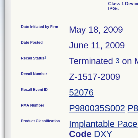
Class 1 Devic
IPGs
Date Initiated by Firm
May 18, 2009
Date Posted
June 11, 2009
1
Recall Status
Terminated
on M
3
Recall Number
Z-1517-2009
Recall Event ID
52076
PMA Number
P980035S002
P8
Product Classification
Implantable Pac
Code
DXY