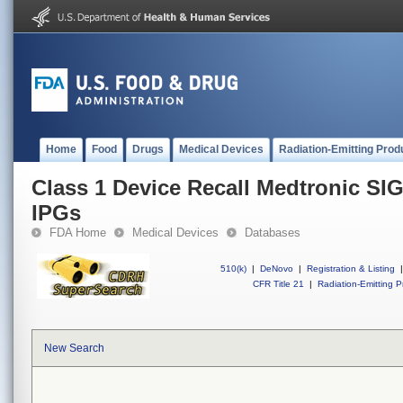
Home
Food
Drugs
Medical Devices
Radiation-Emitting Prod
Class 1 Device Recall Medtronic SI
IPGs
FDA Home
Medical Devices
Databases
510(k)
|
DeNovo
|
Registration & Listing
|
CFR Title 21
|
Radiation-Emitting P
New Search