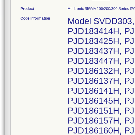
Product
Medtronic SIGMA 100/200/300 Series IPG
Code Information
Model SVDD303, serial numbers: PJD183402H, PJD183414H, PJD183415H, PJD183422H, PJD183425H, PJD183426H, PJD183430H, PJD183437H, PJD183440H, PJD183443H, PJD183447H, PJD186130H, PJD186131H, PJD186132H, PJD186133H, PJD186134H, PJD186137H, PJD186138H, PJD186140H, PJD186141H, PJD186142H, PJD186143H, PJD186145H, PJD186147H, PJD186149H, PJD186151H, PJD186152H, PJD186155H, PJD186157H, PJD186158H, PJD186159H, PJD186160H, PJD186165H, PJD186167H, PJD186169H, PJD186172H, PJD186173H, PJD186174H, PJD186175H, PJD186176H, PJD186178H, PJD186179H, PJD186182H, PJD186185H, PJD186186H, PJD186188H, PJD186189H, PJD186192H, PJD186193H, PJD186195H, PJD186196H, PJD188418H, PJD188420H, PJD188421H, PJD188423H, PJD188424H, PJD188425H, PJD188427H, PJD188428H, PJD188429H, PJD188430H, PJD188431H, PJD188432H, PJD188433H, PJD188434H, PJD188435H, PJD188438H, PJD188441H, PJD188442H, PJD188443H, PJD188444H, PJD188445H, PJD188446H, PJD188447H, PJD188448H, PJD188449H, PJD188450H, PJD188451H, PJD188452H, PJD188453H, PJD188454H, PJD188456H, PJD188457H, PJD188458H, PJD188459H, PJD188460H, PJD188463H, PJD188464H, PJD188465H, PJD188466H, PJD188467H, PJD188469H, PJD188470H, PJD188471H, PJD188472H, PJD188473H, PJD188475H, PJD188476H, PJD188477H, PJD188478H, PJD188480H, PJD188482H, PJD188483H, PJD188484H, PJD188485H, PJD188486H, PJD188487H, PJD188488H, PJD188489H, PJD188490H, PJD188493H, PJD188495H, PJD188496H, PJD188497H, PJD188499H, PJD188500H, PJD188501H, PJD188502H, PJD188503H, PJD188504H, PJD188506H, PJD188507H, PJD188508H, PJD188509H, PJD188510H, PJD188511H, PJD188512H, PJD188513H, PJD188515H, PJD188516H, PJD188517H, PJD188519H, PJD201652H, PJD201654H, PJD201657H, PJD201658H, PJD201659H, PJD201660H, PJD201662H, PJD201665H, PJD201666H, PJD201667H, PJD201669H, PJD201670H, PJD201671H, PJD201675H, PJD201676H, PJD201677H, PJD201679H, PJD201681H, PJD201682H, PJD201687H, PJD201688H, PJD201689H, PJD201690H, PJD201694H, PJD203257H, PJD203258H, PJD203259H, PJD203261H, PJD203262H, PJD203264H, PJD203265H, PJD203266H, PJD203267H, PJD203269H, PJD203270H, PJD203271H, PJD203272H, PJD203273H, PJD203274H, PJD203275H, PJD203276H, PJD203277H, PJD203278H, PJD203279H, PJD205935H, PJD205937H, PJD205939H, PJD205940H, PJD205942H, PJD205943H, PJD205944H, PJD205945H, PJD205946H, PJD205948H, PJD205949H, PJD205953H, PJD205955H, PJD205957H, PJD205959H, PJD205962H, PJD205966H, PJD205968H, PJD205970H, PJD205973H, PJD205974H, PJD205976H, PJD205977H, PJD205983H, PJD205984H, PJD205985H, PJD205986H, PJD205990H, PJD205992H, PJD207333H, PJD207334H, PJD207341H, PJD207356H, PJD207363H, PJD207371H, PJD207375H, PJD207382H, PJD207390H, PJD207392H, PJD207396H, PJD208691H, PJD208692H, PJD208703H, PJD208706H, PJD208711H, PJD208713H, PJD208714H, PJD208715H, PJD208724H, PJD208732H, PJD208734H, PJD208736H, PJD208739H, PJD208740H, PJD208743H, PJD209427H, PJD430299H, PJD430300H, PJD430301H, PJD430302H, PJD430303H, PJD430304H, PJD430305H, PJD430306H, PJD430307H, PJD430308H, PJD430309H, PJD430310H, PJD430311H, PJD430312H, PJD430313H, PJD430314H, PJD430316H, PJD430317H, PJD430318H, PJD430319H, PJD430320H, PJD430321H, PJD430322H, PJD430323H, PJD430324H, PJD430325H, PJD430326H, PJD430327H, PJD430328H, PJD430329H, PJD430330H, PJD430331H, PJD441378H, PJD441379H, PJD441380H, PJD441382H, PJD441383H, PJD441384H, PJD441385H, PJD441386H, PJD441387H, PJD441388H, PJD441389H, PJD441390H, PJD441392H, PJD441393H, PJD441394H, PJD441396H, PJD442436H, PJD442448H, PJD445371H, PJD445372H, PJD445373H, PJD445376H, PJD445378H, PJD445806H, PJD445807H, PJD445808H, PJD445809H, PJD445810H, PJD445811H, PJD445812H, PJD445814H, PJD445815H, PJD445816H, PJD445817H, PJD445818H, PJD445819H, PJD44