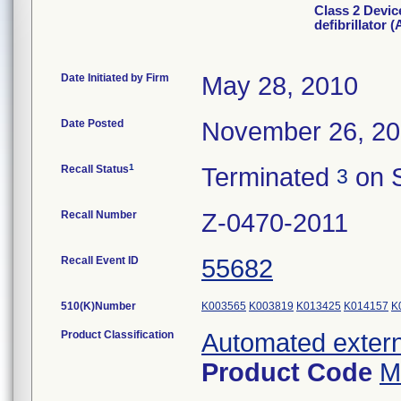
Class 2 Devic
defibrillator 
Date Initiated by Firm
May 28, 2010
Date Posted
November 26, 2
1
Recall Status
Terminated
on S
3
Recall Number
Z-0470-2011
Recall Event ID
55682
510(K)Number
K003565
K003819
K013425
K014157
K
Product Classification
Automated externa
Product Code
M