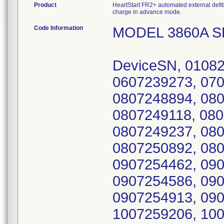
Product
HeartStart FR2+ automated external defi
charge in advance mode.
Code Information
MODEL 3860A S
DeviceSN, 0108267946, 0108269457, 0208270821, 0607239273, 0707243380, 0807248084, 0807248830, 0807248894, 0807248896, 0807248900, 0807249110, 0807249118, 0807249133, 0807249150, 0807249226, 0807249237, 0807249692, 0807250834, 0807250838, 0807250892, 0807250894, 0807250900, 0807251119, 0907254462, 0907254500, 0907254544, 0907254554, 0907254586, 0907254592, 0907254596, 0907254909, 0907254913, 0907254927, 0909305230, 1007259202, 1007259206, 1007259210, 1007259220, 1007259228, 1007259232, 1007259299, 1007259327, 1007259516, 1007259524, 1007259528, 1007259538, 1007259542, 1007259546, 1007259552, 1007259556, 1007259558, 1007259560, 1207265816, 1207265818, 1207265822, 1207265824, 1207265826, 1207265830, 1207265834, 1207265838, 1207265842, 1207265846, 1207265848, 0108267573, 0108267647, 0108267651, 0108267681, 0108267794, 0108267952, 0108267962, 0108268101, 0108268103, 0108268105, 0108268127, 0108268129, 0108268131, 0108268133, 0108268135, 0108268137, 0108268212, 0108268228, 0108268230, 0108268234, 0108268238, 0108268240, 0108268242, 0108268318, 0108268324, 0108268554, 0108268556, 0108268558, 0108268560, 0108268568, 0108269459, 0208271423, 0208271435, 0208271447, 0208271449, 0208271451, 0208271453, 0308272802, 0308272810, 0308272812, 0308272814, 0308272816, 0308272820, 0308272824, 0308272826, 0308272850, 0308272852, 0308272854, 0308272856, 0308272893, 0308272897, 0308273007, 0308273013, 0308273019, 0308273021, 0308273023, 0308273025, 0308273027, 0308273029, 0308273031, 0308273033, 0308273039, 0308273041, 0308273043, 0308273047, 0308273049, 0308273051, 0308273053, 0308273057, 0308273059, 0308273061, 0308273195, 0308273363, 0308273367, 0308273379, 0408274276, 0408274278, 0408274311, 0408274312, 0408274313, 0408274315, 0408274316, 0408274323, 0408274325, 0408274329, 0408274333, 0408274335, 0408274355, 0408274357, 0408274378, 0408274392, 0408274588, 0408274613, 0408274679, 0409300816, 0507235246, 0507235248, 0507235252, 0507235258, 0507235741, 0507235785, 0507235787, 0507235791, 0507235795, 0507235829, 0507235837, 0507235845, 0507235847, 0507235851, 0507235909, 0507235911, 0507235913, 0507235971, 0507235989, 0507236025, 0507236027, 0507236029, 0507236031, 0507236041, 0507236047, 0507236049, 0507236448, 0507236450, 0507236452, 0507236454, 0507236474, 0507236484, 0507236486, 0507236494, 0507236500, 0507236501, 0507236505, 0507236513, 0507236547, 0507236549, 0507236551, 0507236553, 0507236555, 0507236569, 0507236573, 0507236575, 0507236581, 0507236587, 0507236593, 0507236595, 0507237307, 0507237386, 0508275204, 0508275210, 0508275224, 0508275230, 0508275240, 0508275244, 0508275306, 0508275345, 0508275359, 0508275361, 0508275385, 0508275387, 0508275395, 0508275548, 0508275554, 0508275560, 0508275562, 0508275566, 0508275572, 0508275574, 0508275604, 0508275608, 0508275673, 0508275685, 0508275689, 0508275691, 0508275697, 0508275724, 0508275728, 0508275746, 0508275748, 0508276002, 0508276006, 0508276008, 0508276012, 0508276014, 0508276018, 0508276097, 0508276099, 0508276100, 0508276107, 0508276109, 0508276117, 0508276119, 0508276136, 0508276138, 0508276140, 0508276158, 0508276779, 0607239255, 0607239532, 0607239864, 0607239918, 0607239934, 0607239936, 0607239938, 0607239941, 0607239984, 0607239988, 0607239992, 0607240040, 0607240079, 0607240081, 0607240085, 0607240098, 0607240100, 0607240104, 0607240144, 0607240