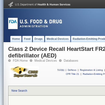
Home
Food
Drugs
Medical Devices
Radiation-Emitting Prod
Class 2 Device Recall HeartStart FR
defibrillator (AED)
FDA Home
Medical Devices
Databases
510(k)
|
DeNovo
|
Registration & Listing
|
CFR Title 21
|
Radiation-Emitting P
New Search