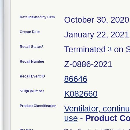
Date Initiated by Firm
October 30, 2020
Create Date
January 22, 2021
1
Recall Status
Terminated
on S
3
Recall Number
Z-0886-2021
Recall Event ID
86646
510(K)Number
K082660
Product Classification
Ventilator, continu
use
-
Product C