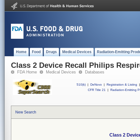
Home
Food
Drugs
Medical Devices
Radiation-Emitting Prod
Class 2 Device Recall Philips Respir
FDA Home
Medical Devices
Databases
510(k)
|
DeNovo
|
Registration & Listing
|
CFR Title 21
|
Radiation-Emitting P
New Search
Class 2 Device