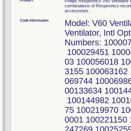
Product
Philips Respironics V60 Ventilator
combinations of Respironics-recomm
accessories.
Code Information
Model: V60 Ventilator, Part Number 1053614 V60 Ventilator, Intl Opt: CFLEX,AVAPS Serial Numbers: 100007217 100021204 100021286 100021400 100029451 100042750 100042939 100043085 100055703 100056018 100062163 100062178 100063153 100063155 100063162 100063293 100063300 100069697 100069744 100069860 100070577 100070772 100132058 100133634 100144871 100144874 100144879 100144961 100144982 100162731 100162792 100169641 100195675 100219970 100219972 100219975 100219999 100220001 100221150 100239619 100243227 100246517 100247269 100252596 100252597 100252600 100252764 100252768 100252771 100252772 100252773 100252797 100253477 100253484 100253492 100253493 100253494 100253500 100254739 100286208 100286300 100311170 100317381 100317392 100318233 100318405 100318406 100318408 100318413 100318415 100318416 100318426 100318615 100318623 100336755 100336849 100336855 100336889 100336895 100336900 100337085 100337258 100337260 100337261 100343560 100344202 100344235 100350181 100350684 100350711 100350714 100350914 100351156 100351157 100352118 100352139 100352147 100357135 100357137 100357139 100357454 100357456 100357458 100357459 100357733 100357797 100358125 100358129 100358131 100358134 100358149 100358151 100358154 100358155 100358162 100358164 100358198 100358302 100358304 100358319 100358337 100362568 100362701 100363015 100363053 100364545 100364554 100364602 100365186 100370897 100373551 100375010 100375148 100375226 100375243 100375267 100375280 100375282 100375283 201002610 201002611 201002976 201023090 201025859 201025954 201025966 201028012 201028033 201028528 201028889 201028898 201028988 201028990 201029030 201029045 201029138 201029937 201032702 201032705 201032707 201032713 201032718 201032733 201032831 201032863 201032871 100350289 100350298 100350670 100351154 100351541 100351555 100351712 100352113 100352824 100352946 100358347 100361419 100362450 100362575 100362703 100362721 100362745 100362746 100363013 100363030 100364252 100364503 100364521 100364532 100364539 100364562 100364571 100364611 100364621 100364624 100365161 100365162 100365164 100365166 100365177 100365183 100368067 100368558 100368607 100368610 100368723 100368883 100369414 100369417 100369424 100369425 100369436 100373445 100375009 100375149 100375167 100375174 100375178 100375233 100375241 100375262 100375268 100375284 100375290 100375293 100375298 100375385 100375396 100376391 100377940 100378200 100378203 100378210 100378214 100378216 100378221 100378283 100378294 100378442 100378443 100378444 100378880 100378892 100378939 100380812 100027294 100061625 100061627 100061638 100061640 100061641 100084756 100120124 100120850 201003948 201009965 201009974 201032704 201032710 201032725 201032729 201032732 100003563 100004666 100004675 100004678 100004680 100004682 100004794 100004925 100006184 100007337 100007347 100010849 100010903 100010970 100011091 100011194 100011195 100011196 100011198 100020662 100022039 100022051 100022143 100022149 100022156 100022242 100029333 100036292 100036295 100042755 100042758 100042940 100044361 100044523 100046904 100050526 100052770 100055815 100055827 100055949 100061645 100061646 100061800 100063157 100063159 100068212 100069748 100069869 100069956 100075310 100082432 100082437 100082464 100092493 100095598 100095651 100101751 100101759 100101760 100110676 100110939 100122334 100122348 100132026 100132038 100132040 100132045 100132051 100133642 100148954 100162739 100162898 100176025 100184198 100189658 100195894 100219977 100230168 100233962 100252963 100253497 100254783 100260028 100260973 100261125 100261128 100261133 100261274 1