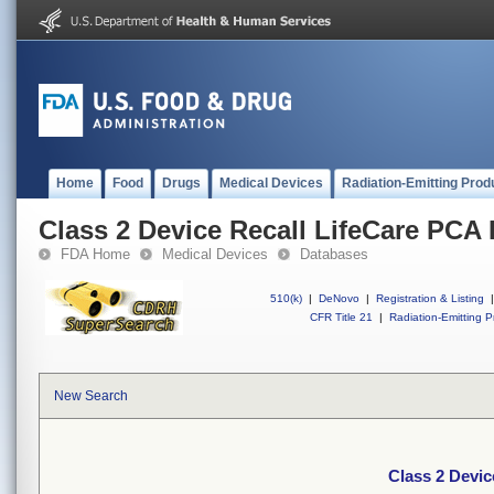
Home
Food
Drugs
Medical Devices
Radiation-Emitting Prod
Class 2 Device Recall LifeCare PCA P
FDA Home
Medical Devices
Databases
510(k)
|
DeNovo
|
Registration & Listing
|
CFR Title 21
|
Radiation-Emitting P
New Search
Class 2 Devic