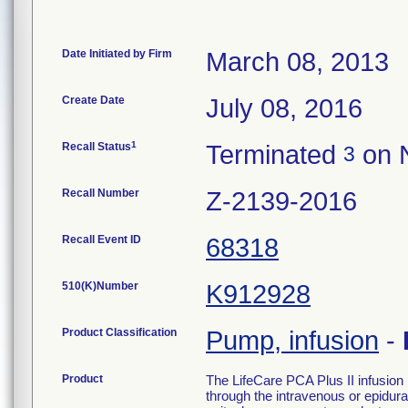
Date Initiated by Firm
March 08, 2013
Create Date
July 08, 2016
1
Recall Status
Terminated
on 
3
Recall Number
Z-2139-2016
Recall Event ID
68318
510(K)Number
K912928
Product Classification
Pump, infusion
-
Product
The LifeCare PCA Plus II infusion 
through the intravenous or epidura