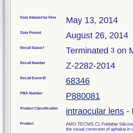
Date Initiated by Firm
May 13, 2014
Date Posted
August 26, 2014
1
Recall Status
Terminated
on M
3
Recall Number
Z-2282-2014
Recall Event ID
68346
PMA Number
P880081
Product Classification
intraocular lens
-
Product
AMO TECNIS CL Foldable Silicone I
the visual correction of aphakia in