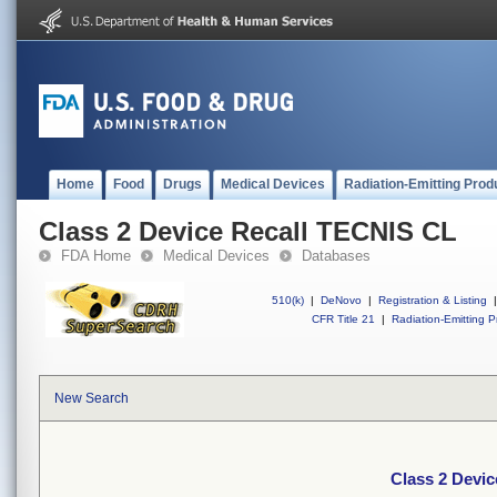
Home
Food
Drugs
Medical Devices
Radiation-Emitting Prod
Class 2 Device Recall TECNIS CL
FDA Home
Medical Devices
Databases
510(k)
|
DeNovo
|
Registration & Listing
|
CFR Title 21
|
Radiation-Emitting P
New Search
Class 2 Devi