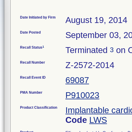
Date Initiated by Firm
August 19, 2014
Date Posted
September 03, 2
1
Recall Status
Terminated
on O
3
Recall Number
Z-2572-2014
Recall Event ID
69087
PMA Number
P910023
Product Classification
Implantable cardi
Code
LWS