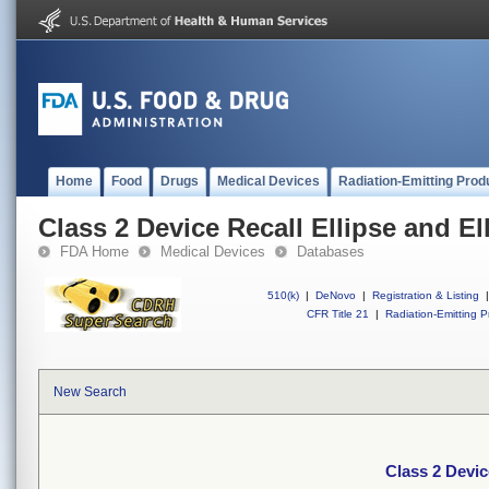
Home
Food
Drugs
Medical Devices
Radiation-Emitting Prod
Class 2 Device Recall Ellipse and El
FDA Home
Medical Devices
Databases
510(k)
|
DeNovo
|
Registration & Listing
|
CFR Title 21
|
Radiation-Emitting P
New Search
Class 2 Devic