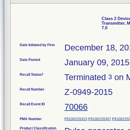
Class 2 Devic
Transmitter, 
7.0
Date Initiated by Firm
December 18, 20
Date Posted
January 09, 2015
1
Recall Status
Terminated
on M
3
Recall Number
Z-0949-2015
Recall Event ID
70066
PMA Number
P910023S323
P910023S307
P910023S
Product Classification