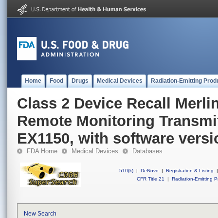
Home
Food
Drugs
Medical Devices
Radiation-Emitting Prod
Class 2 Device Recall Merl
Remote Monitoring Transmit
EX1150, with software versi
FDA Home
Medical Devices
Databases
510(k)
|
DeNovo
|
Registration & Listing
|
CFR Title 21
|
Radiation-Emitting P
New Search