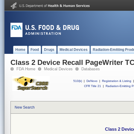
Home
Food
Drugs
Medical Devices
Radiation-Emitting Prod
Class 2 Device Recall PageWriter T
FDA Home
Medical Devices
Databases
510(k)
|
DeNovo
|
Registration & Listing
|
CFR Title 21
|
Radiation-Emitting P
New Search
Class 2 Devic