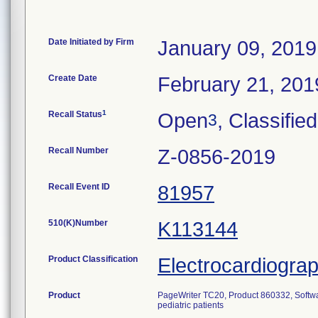
Date Initiated by Firm
January 09, 2019
Create Date
February 21, 201
1
Recall Status
Open
, Classified
3
Recall Number
Z-0856-2019
Recall Event ID
81957
510(K)Number
K113144
Product Classification
Electrocardiogra
Product
PageWriter TC20, Product 860332, Softwar
pediatric patients