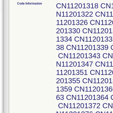
Code Information
CN11201318 CN11201319 CN11201320 CN11201321 CN11201322 CN11201323 CN11201324 CN11201325 CN11201326 CN11201327 CN11201328 CN11201329 CN11201330 CN11201331 CN11201332 CN11201333 CN11201334 CN11201335 CN11201336 CN11201337 CN11201338 CN11201339 CN11201340 CN11201341 CN11201342 CN11201343 CN11201344 CN11201345 CN11201346 CN11201347 CN11201348 CN11201349 CN11201350 CN11201351 CN11201352 CN11201353 CN11201354 CN11201355 CN11201356 CN11201357 CN11201358 CN11201359 CN11201360 CN11201361 CN11201362 CN11201363 CN11201364 CN11201365 CN11201366 CN11201371 CN11201372 CN11201373 CN11201374 CN11201375 CN11201376 CN11201377 CN11201378 CN11201379 CN11201380 CN11201381 CN11201382 CN11201383 CN11201384 CN11201385 CN11201386 CN11201387 CN11201388 CN11201389 CN11201390 CN11201391 CN11201392 CN11201393 CN11201394 CN11302185 CN11302186 CN11302187 CN11302188 CN11302190 CN11302191 CN11302192 CN11302193 CN11302194 CN11302195 CN11302196 CN11302197 CN11302198 CN11302199 CN11302200 CN11302201 CN11302202 CN11302203 CN11302204 CN11302205 CN11302206 CN11302207 CN11302208 CN11302209 CN11302210 CN11302211 CN11302212 CN11302213 CN11302214 CN11302215 CN11302216 CN11302217 CN11302218 CN11302219 CN11302220 CN11302221 CN11302222 CN11302223 CN11302224 CN11302225 CN11302226 CN11302227 CN11302228 CN11302229 CN11302230 CN11302231 CN11302232 CN11302233 CN11302234 CN11302235 CN11302236 CN11302237 CN11302238 CN11302239 CN11302240 CN11302241 CN11302242 CN11302243 CN11302244 CN11302245 CN11302246 CN11404143 CN11404144 CN11404145 CN11404146 CN11404147 CN11404148 CN11404149 CN11404150 CN11404151 CN11404152 CN11404153 CN11404154 CN11404155 CN11404156 CN11404157 CN11404158 CN11404159 CN11404160 CN11404161 CN11404162 CN11404163 CN11404164 CN11404165 CN11404166 CN11404167 CN11404168 CN11404169 CN11404170 CN11404171 CN11404172 CN11404173 CN11404174 CN11404175 CN11404176 CN11404177 CN11404178 CN11404179 CN11404180 CN11404181 CN11404182 CN11404183 CN11404184 CN11404185 CN11404186 CN11404187 CN11404188 CN11404189 CN11404190 CN11404191 CN11404192 CN11404193 CN11404194 CN11404195 CN11404196 CN11404197 CN11404198 CN11404199 CN11404200 CN11404201 CN11404202 CN11404203 CN11404204 CN11404205 CN11404206 CN11404207 CN11404208 CN11404209 CN11404210 CN11404211 CN11404212 CN11404213 CN11404214 CN11404215 CN11404216 CN11404217 CN11404218 CN11404219 CN11404220 CN11404221 CN11404222 CN11404223 CN11404224 CN11404225 CN11404226 CN11404227 CN11404228 CN11506224 CN11506225 CN11506226 CN11506227 CN11506228 CN11506229 CN11506230 CN11506231 CN11506232 CN11506233 CN11506234 CN11506235 CN11506236 CN11506237 CN11506238 CN11506239 CN11506240 CN11506241 CN11506242 CN11506243 CN11506244 CN11506245 CN11506246 CN11506247 CN11506248 CN11506249 CN11506250 CN11506251 CN11506252 CN11506253 CN11506254 CN11506255 CN11506256 CN11506257 CN11506258 CN11506259 CN11506260 CN11506261 CN11506262 CN11506263 CN11506264 CN11506265 CN11506266 CN11506267 CN11506268 CN11506269 CN11506270 CN11506271 CN11506272 CN11506273 CN11506274 CN11506275 CN11506276 CN11506277 CN11506278 CN11506279 CN11506280 CN11506281 CN11506282 CN11506283 CN11506284 CN11506285 CN11506286 CN11