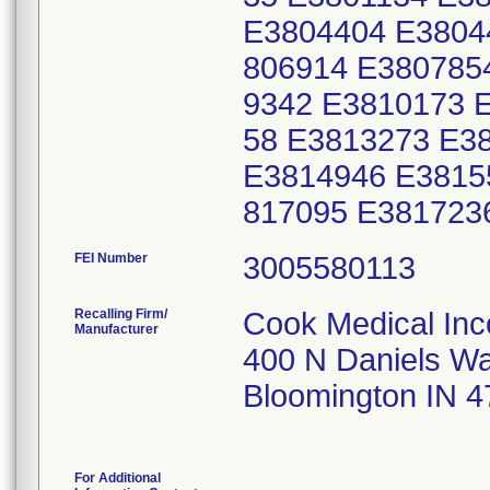
E3804404 E3804
806914 E380785
9342 E3810173 
58 E3813273 E3
E3814946 E3815
817095 E381723
FEI Number
Recalling Firm/
Cook Medical Inc
Manufacturer
400 N Daniels W
Bloomington IN 
For Additional