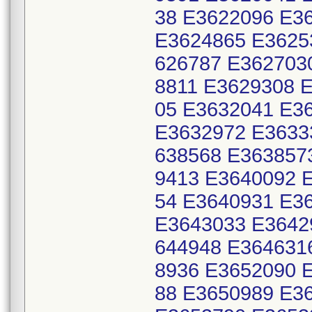
38 E3622096 E3
E3624865 E3625
626787 E362703
8811 E3629308 
05 E3632041 E3
E3632972 E3633
638568 E363857
9413 E3640092 
54 E3640931 E3
E3643033 E3642
644948 E364631
8936 E3652090 
88 E3650989 E3