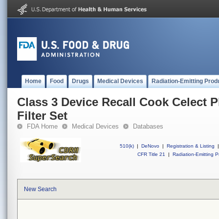
Home
Food
Drugs
Medical Devices
Radiation-Emitting Prod
Class 3 Device Recall Cook Celect 
Filter Set
FDA Home
Medical Devices
Databases
510(k)
|
DeNovo
|
Registration & Listing
|
CFR Title 21
|
Radiation-Emitting P
New Search