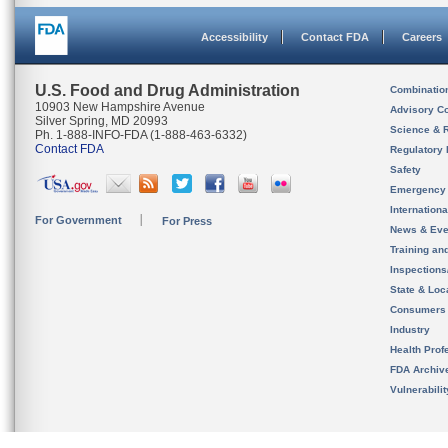
Accessibility
Contact FDA
Careers
U.S. Food and Drug Administration
Combinatio
10903 New Hampshire Avenue
Advisory C
Silver Spring, MD 20993
Science & 
Ph. 1-888-INFO-FDA (1-888-463-6332)
Contact FDA
Regulatory 
Safety
Emergency
Internation
For Government
For Press
News & Eve
Training an
Inspection
State & Loca
Consumers
Industry
Health Prof
FDA Archiv
Vulnerabili