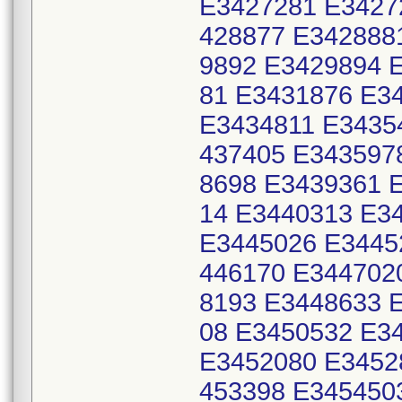
E3427281 E3427
428877 E342888
9892 E3429894 
81 E3431876 E3
E3434811 E3435
437405 E343597
8698 E3439361 
14 E3440313 E3
E3445026 E3445
446170 E344702
8193 E3448633 
08 E3450532 E3
E3452080 E3452
453398 E345450