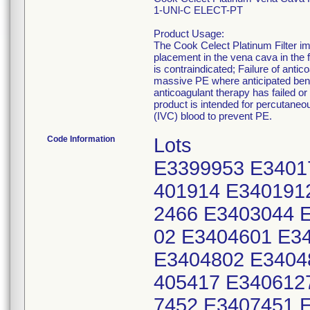
1-UNl-C ELECT-PT
Product Usage:
The Cook Celect Platinum Filter im
placement in the vena cava in the
is contraindicated; Failure of ant
massive PE where anticipated bene
anticoagulant therapy has failed or 
product is intended for percutaneous
(IVC) blood to prevent PE.
Code Information
Lots
E3399953 E3401
401914 E340191
2466 E3403044 
02 E3404601 E3
E3404802 E3404
405417 E340612
7452 E3407451 