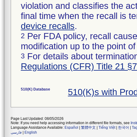
violation and classifies the act
final time when the recall is
device recalls
.
Per FDA policy, recall cause
2
modification up to the point of
For details about termination
3
Regulations (CFR) Title 21 §
510(K) Database
510(K)s with Pro
Page Last Updated: 08/05/2026
Note: If you need help accessing information in different file formats, see
Ins
Language Assistance Available:
Español
|
繁體中文
|
Tiếng Việt
|
한국어
|
Ta
فارسی
|
English