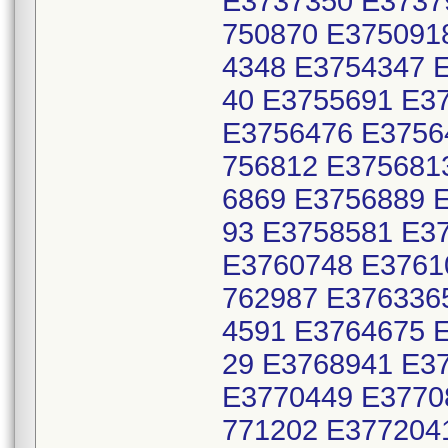
E3737350 E3737
750870 E375091
4348 E3754347 
40 E3755691 E3
E3756476 E3756
756812 E375681
6869 E3756889 
93 E3758581 E3
E3760748 E3761
762987 E376336
4591 E3764675 
29 E3768941 E3
E3770449 E3770
771202 E377204