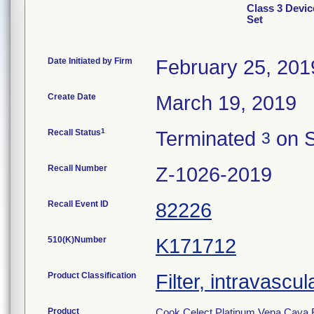
Class 3 Devic
Set
Date Initiated by Firm
February 25, 201
Create Date
March 19, 2019
1
Recall Status
Terminated
on S
3
Recall Number
Z-1026-2019
Recall Event ID
82226
510(K)Number
K171712
Product Classification
Filter, intravascu
Product
Cook Celect Platinum Vena Cava F