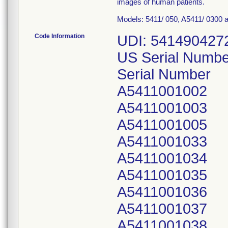
images of human patients.
Models: 5411/ 050, A5411/ 0300 
Code Information
UDI: 54149042
US Serial Numbe
Serial Number
A5411001002
A5411001003
A5411001005
A5411001033
A5411001034
A5411001035
A5411001036
A5411001037
A5411001038