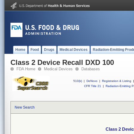
Home
Food
Drugs
Medical Devices
Radiation-Emitting Prod
Class 2 Device Recall DXD 100
FDA Home
Medical Devices
Databases
510(k)
|
DeNovo
|
Registration & Listing
|
CFR Title 21
|
Radiation-Emitting P
New Search
Class 2 Devi