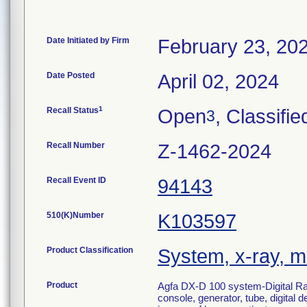
Date Initiated by Firm
February 23, 20
Date Posted
April 02, 2024
1
Recall Status
Open
, Classifie
3
Recall Number
Z-1462-2024
Recall Event ID
94143
510(K)Number
K103597
Product Classification
System, x-ray, m
Product
Agfa DX-D 100 system-Digital Ra
console, generator, tube, digital 