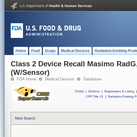
Home
Food
Drugs
Medical Devices
Radiation-Emitting Prod
Class 2 Device Recall Masimo RadG
(W/Sensor)
FDA Home
Medical Devices
Databases
510(k)
|
DeNovo
|
Registration & Listing
|
CFR Title 21
|
Radiation-Emitting P
New Search