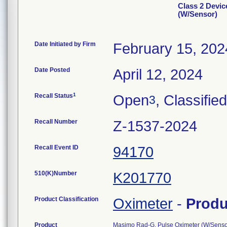
Class 2 Devi
(W/Sensor)
Date Initiated by Firm
February 15, 202
Date Posted
April 12, 2024
1
Recall Status
Open
, Classified
3
Recall Number
Z-1537-2024
Recall Event ID
94170
510(K)Number
K201770
Product Classification
Oximeter
-
Prod
Product
Masimo Rad-G, Pulse Oximeter (W/Sensor