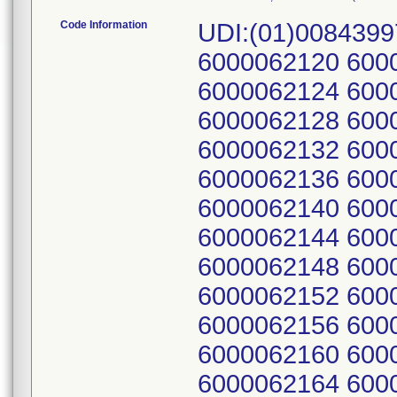
Code Information
UDI:(01)00843997013284/ Serial Numbers: 6000062119 6000062120 6000062121 6000062122 6000062123 6000062124 6000062125 6000062126 6000062127 6000062128 6000062129 6000062130 6000062131 6000062132 6000062133 6000062134 6000062135 6000062136 6000062137 6000062138 6000062139 6000062140 6000062141 6000062142 6000062143 6000062144 6000062145 6000062146 6000062147 6000062148 6000062149 6000062150 6000062151 6000062152 6000062153 6000062154 6000062155 6000062156 6000062157 6000062158 6000062159 6000062160 6000062161 6000062162 6000062163 6000062164 6000062165 6000062166 6000062167 6000062168 6000062169 6000062170 6000062171 6000062172 6000062173 6000062174 6000062175 6000062176 6000062177 6000062178 6000062179 6000062180 6000062181 6000062182 6000062183 6000062184 6000062185 6000062186 6000062187 6000062188 6000062189 6000062190 6000062191 6000062192 6000062194 6000062195 6000062196 6000062197 6000062198 6000062199 6000062200 6000062201 6000062202 6000062203 6000062204 6000062205 6000062206 6000062207 6000062208 6000062209 6000062210 6000062211 6000062212 6000062213 6000062214 6000062215 6000062216 6000062217 6000062218 6000062219 6000062220 6000062221 6000062222 6000062223 6000062224 6000062225 6000062226 6000062227 6000062228 6000062229 6000062230 6000062231 6000062232 6000062233 6000062234 6000062235 6000062236 6000062237 6000062238 6000062239 6000062240 6000062241 6000062242 6000062243 6000062244 6000062245 6000062246 6000062247 6000062248 6000062249 6000062250 6000062251 6000062252 6000062253 6000062254 6000062255 6000062256 6000062257 6000062258 6000062259 6000062260 6000062261 6000062262 6000062263 6000062264 6000062265 6000062266 6000062267 6000062268 6000062269 6000062270 6000062271 6000062272 6000062273 6000062274 6000062275 6000062276 6000062277 6000062278 6000062279 6000062280 6000062281 6000062282 6000062283 6000062284 6000062285 6000062286 6000062287 6000062288 6000062289 6000062291 6000062292 6000062293 6000062294 6000062295 6000062296 6000062297 6000062298 6000062299 6000062300 6000062301 6000062302 6000062303 6000062304 6000062305 6000062306 6000062307 6000062308 6000062309 6000062310 6000062311 6000062312 6000062313 6000062314 6000062315 6000062316 6000062317 6000062318 6000062319 6000062320 6000062321 6000062322 6000062323 6000062324 6000062325 6000062326 6000062327 6000062328 6000062329 6000062330 6000062331 6000062332 6000062333 6000062334 6000062335 6000062336 6000062337 6000062338 6000062339 6000062340 6000062341 6000062342 6000062343 6000062344 6000062345 6000062346 6000062347 6000062348 6000062349 6000062350 6000062351 6000062352 6000062353 6000062354 6000062355 6000062356 6000062357 6000062358 6000062359 6000062360 6000062361 6000062362 6000062363 6000062364 6000062365 6000062366 6000062367 6000062368 6000062369 6000062370 6000062371 6000062372 6000062373 6000062374 6000062375 6000062376 6000062377 6000062378 6000062379 6000062380 6000062381 6000062382 6000062383 6000062384 6000062385 6000062386 6000062387 6000062388 6000062389 6000062390 6000062391 6000062392 6000062393 6000062394 6000062395 6000062396 6000062397 6000062398 6000062399 600