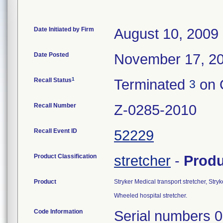
Date Initiated by Firm
August 10, 2009
Date Posted
November 17, 2
1
Recall Status
Terminated
on 
3
Recall Number
Z-0285-2010
Recall Event ID
52229
Product Classification
stretcher
-
Prod
Product
Stryker Medical transport stretcher, Str
Wheeled hospital stretcher.
Code Information
Serial numbers 0804098986, 0804098987, 0804098988, 0804098989, 0804098990, 0804099339, 0804099348, 0804099371, 0804099372, 0804099373, 0804099374, 0804099375, 0804099376, 0804099377, 0804099378, 0804099379, 0804099380, 0804099381, 0804099382, 0804099383, 0804099384, 0804099385, 0804099423, 0804099424, 0804099425, 0804099431, 0804099432, 0804099433, 0804099434, 0804099435, 0804099436, 0804099437, 0804099438, 0804099439, 0804099440, 0804099450, 0804099461, 0804099462, 0804099463, 0804099464, 0804099465, 0804099466, 0804099467, 0804099468, 0804099568, 0804099569, 0804103083, 0804103084, 0804103085, 0804103086, 0804103151, 0804103152, 0804103153, 0804103154, 0804103155, 0804103156, 0804103157, 0804103158, 0804103159, 0804103160, 0804103161, 0804103162, 0804103163, 0804103164, 0804103165, 0804103171, 0804103172, 0804103173, 0804103174, 0804103175, 0804103176, 0804103177, 0804103178, 0804103179, 0804103180, 0804103181, 0804103182, 0804103183, 0804103184, 0804103185, 0804103186, 0804103187, 0804103188, 0804103189, 0804103190, 0804103211, 0804103212, 0804103213, 0804103214, 0804103215, 0804103216, 0804103217, 0804103218, 0804103219, 0804103220, 0804103221, 0804103222, 0804103223, 0804103224, 0804103225, 0804103311, 0804103312, 0804103313, 0804103314, 0804103315, 0804103316, 0804103317, 0804103318, 0804103319, 0804103320, 0804103321, 0804104011, 0804104012, 0804104013, 0804104014, 0804104015, 0804104016, 0804104017, 0804104018, 0804104022, 0804104023, 0804104024, 0804104025, 0804104026, 0804104027, 0804104028, 0804104029, 0804104030, 0804104031, 0804104032, 0804104033, 0804104034, 0804104035, 0804104036, 0804104071, 0804104072, 0804104073, 0804104074, 0804104075, 0804104076, 0804104077, 0804104078, 0804104079, 0804104080, 0804104081, 0804104082, 0804104083, 0804104084, 0804104085, 0804104131, 0804104132, 0804104133, 0804104134, 0804104135, 0804104136, 0804104137, 0804104138, 0804104139, 0804104140, 0804104141, 0804104142, 0804104143, 0804104144, 0804104145, 0804104181, 0804104182, 0804104183, 0804104184, 0804104185, 0804104186, 0804104187, 0804104188, 0804104189, 0804104190, 0804104191, 0804104192, 0804104193, 0804104194, 0804104195, 0804104201, 0804104202, 0804104203, 0804104204, 0804104205, 0804104206, 0804104207, 0804104208, 0804104209, 0804104210, 0804104239, 0804104240, 0804104241, 0804104242, 0804104243, 0804104244, 0804104245, 0804104246, 0804104247, 0804104250, 0804104251, 0804104252, 0804104253, 0804104254, 0804104255, 0804104256, 0804104257, 0804104258, 0804104259, 0804104260, 0804104261, 0804104262, 0804104263, 0804104264, 0804104265, 0804104266, 0804104267, 0804104268, 0804104269, 0804104270, 0804104271, 0804104272, 0804104273, 0804104274, 0804104275, 0804104276, 0804104277, 0804104278, 0804104279, 0804104280, 0804104286, 0804104287, 0804104289, 0804104291, 0804104292, 0804104293, 0804104294, 0804104295, 0804104296, 0804104297, 0804104298, 0804104299, 0804104300, 0804104308, 0804104309, 0804104310, 0804104311, 0804104312, 0804104313, 0804104314, 0804104315, 0804104316, 080410