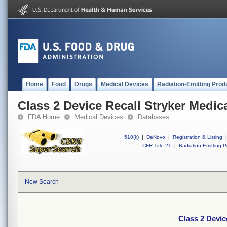
Home
Food
Drugs
Medical Devices
Radiation-Emitting Prod
Class 2 Device Recall Stryker Medica
FDA Home
Medical Devices
Databases
510(k)
|
DeNovo
|
Registration & Listing
|
CFR Title 21
|
Radiation-Emitting P
New Search
Class 2 Devic