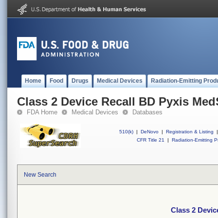
Home
Food
Drugs
Medical Devices
Radiation-Emitting Prod
Class 2 Device Recall BD Pyxis Me
FDA Home
Medical Devices
Databases
510(k)
|
DeNovo
|
Registration & Listing
|
CFR Title 21
|
Radiation-Emitting P
New Search
Class 2 Devi