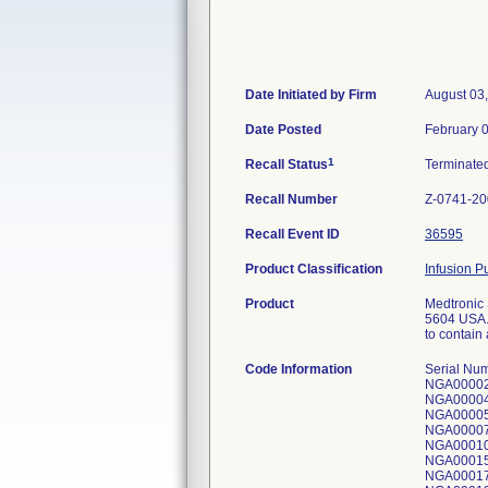
Date Initiated by Firm
August 03
Date Posted
February 
1
Recall Status
Terminate
Recall Number
Z-0741-2
Recall Event ID
36595
Product Classification
Infusion P
Product
Medtronic
5604 USA.
to contain 
Code Information
Serial Numbers : For recalls Z-0739-0746-2008; NGA000015R, NGA000017R, NGA000018R, NGA000020R, NGA000021R, NGA000022R, NGA000024R, NGA000025R, NGA000028R, NGA000034R, NGA000036R, NGA000037R, NGA000038R, NGA000040R, NGA000041R, NGA000042R, NGA000043R, NGA000051R, NGA000052R, NGA000053R, NGA000055R, NGA000056R, NGA000057R, NGA000058R, NGA000059R, NGA000061R, NGA000062R, NGA000066R, NGA000067R, NGA000071R, NGA000072R, NGA000074R, NGA000075R, NGA000076R, NGA000077R, NGA000078R, NGA000090R, NGA000100R, NGA000105R, NGA000125R, NGA000132R, NGA000136R, NGA000140R, NGA000144R, NGA000151R, NGA000159R, NGA000161R, NGA000161R, NGA000173R, NGA000174R, NGA000175R, NGA000176R, NGA000176R, NGA000177R, NGA000179R, NGA000180R, NGA000183R, NGA000186R, NGA000188R, NGA000190R, NGA000191R, NGA000192R, NGA000193R, NGA000195R, NGA000197R, NGA000199R, NGA000201R, NGA00020