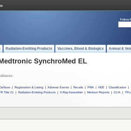
Follow 
s
Radiation-Emitting Products
Vaccines, Blood & Biologics
Animal & Vet
l Medtronic SynchroMed EL
tabases
DeNovo
|
Registration & Listing
|
Adverse Events
|
Recalls
|
PMA
|
HDE
|
Classification
|
R Title 21
|
Radiation-Emitting Products
|
X-Ray Assembler
|
Medsun Reports
|
CLIA
|
TPL