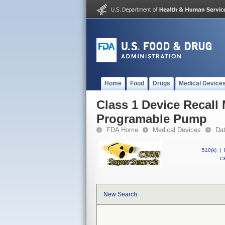
Home
Food
Drugs
Medical Device
Class 1 Device Recal
Programable Pump
FDA Home
Medical Devices
Da
510(k)
|
CF
New Search