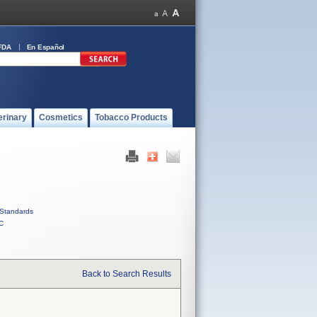
FDA
En Español
erinary
Cosmetics
Tobacco Products
Standards
C
Back to Search Results