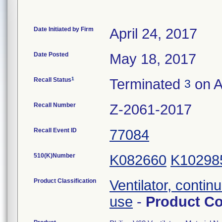
Date Initiated by Firm
April 24, 2017
Date Posted
May 18, 2017
1
Recall Status
Terminated
on A
3
Recall Number
Z-2061-2017
Recall Event ID
77084
510(K)Number
K082660
K10298
Product Classification
Ventilator, contin
use
-
Product C