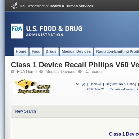
Home
Food
Drugs
Medical Devices
Radiation-Emitting Prod
Class 1 Device Recall Philips V60 Ve
FDA Home
Medical Devices
Databases
510(k)
|
DeNovo
|
Registration & Listing
|
CFR Title 21
|
Radiation-Emitting P
New Search
Class 1 Device