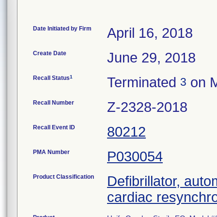
Date Initiated by Firm
April 16, 2018
Create Date
June 29, 2018
1
Recall Status
Terminated
on M
3
Recall Number
Z-2328-2018
Recall Event ID
80212
PMA Number
P030054
Product Classification
Defibrillator, aut
cardiac resynchr