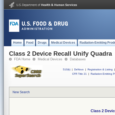
Home
Food
Drugs
Medical Devices
Radiation-Emitting Prod
Class 2 Device Recall Unify Quadra
FDA Home
Medical Devices
Databases
510(k)
|
DeNovo
|
Registration & Listing
|
CFR Title 21
|
Radiation-Emitting P
New Search
Class 2 Devic