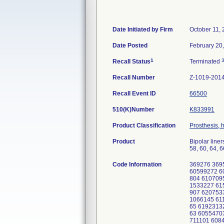
Date Initiated by Firm
October 11,
Date Posted
February 20
1
Recall Status
Terminated
Recall Number
Z-1019-201
Recall Event ID
66500
510(K)Number
K833991
Product Classification
Prosthesis, 
Product
Bipolar liner
58, 60, 64, 
Code Information
369276 369524 60291473 60310301 60342024 60357090 60399558 60425903 60452829 60558758 60570479 60584084 60590812 60599272 60611906 60620113 60657785 60682169 60687824 60708283 60711104 60821371 60841560 60907093 60984963 61022804 61070950 61077603 61134756 61154119 61175581 61209547 61228859 61270001 61287201 61368475 61368477 61530412 61533227 61533467 61692052 61732327 61774928 61783774 61824402 61870194 61873807 61879216 61910402 61977973 62063907 62075334 62106829 62146121 62150826 62240863 62291985 60563149 60566878 60600179 60630361 60815719 60828775 61066145 61144414 61162703 61213636 61261189 61313751 61408337 61461416 61504803 61522363 61756178 61783396 61847265 61923132 61998438 62133204 62298309 369341 370194 60222129 60353227 60368431 60373709 60399559 60466343 60507563 60554703 60579220 60584085 60599273 60623449 60656522 60661145 60662839 60687825 60708286 60709627 60709632 60711101 60841591 60867231 60884