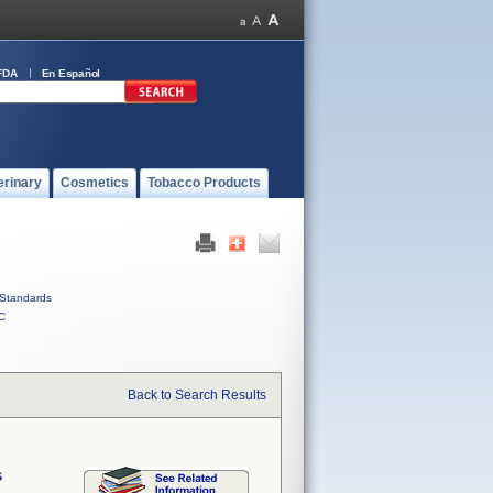
FDA
En Español
erinary
Cosmetics
Tobacco Products
Standards
C
Back to Search Results
s