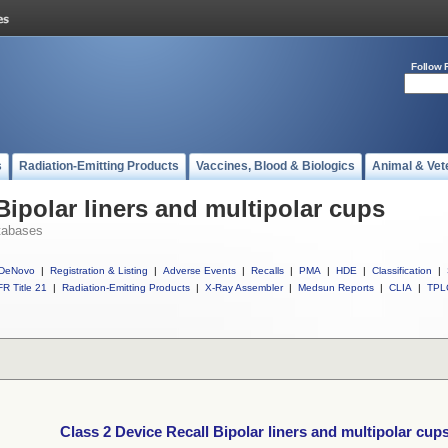
Follow 
s
Radiation-Emitting Products
Vaccines, Blood & Biologics
Animal & Vet
Bipolar liners and multipolar cups
tabases
DeNovo
|
Registration & Listing
|
Adverse Events
|
Recalls
|
PMA
|
HDE
|
Classification
|
R Title 21
|
Radiation-Emitting Products
|
X-Ray Assembler
|
Medsun Reports
|
CLIA
|
TPL
Class 2 Device Recall Bipolar liners and multipolar cup