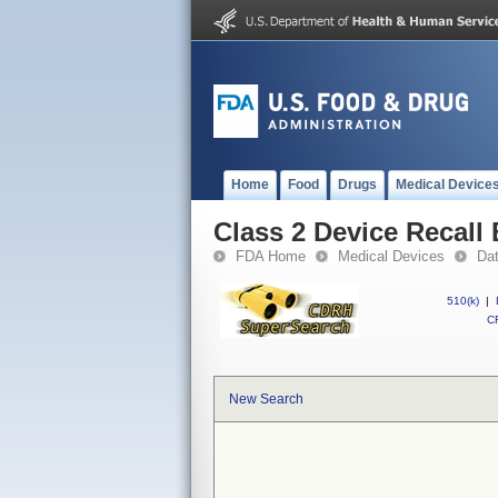
Home
Food
Drugs
Medical Device
Class 2 Device Recall 
FDA Home
Medical Devices
Da
510(k)
|
CF
New Search