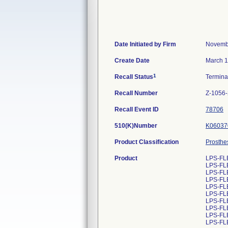
Date Initiated by Firm
Novemb
Create Date
March 1
1
Recall Status
Termin
Recall Number
Z-1056
Recall Event ID
78706
510(K)Number
K06037
Product Classification
Prosthe
Product
LPS-FL
LPS-FL
LPS-FL
LPS-FL
LPS-FL
LPS-FL
LPS-FL
LPS-FL
LPS-FL
LPS-FL