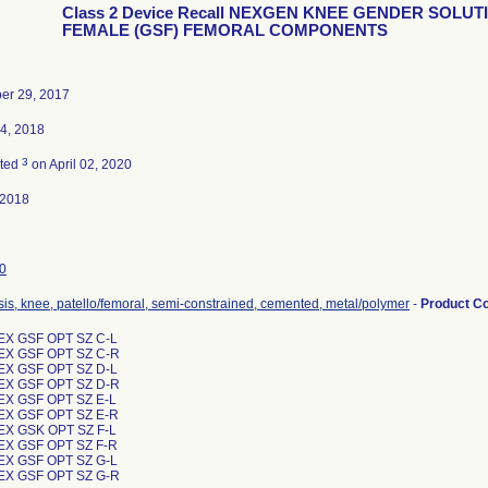
Class 2 Device Recall NEXGEN KNEE GENDER SOLUT
FEMALE (GSF) FEMORAL COMPONENTS
er 29, 2017
4, 2018
3
ated
on April 02, 2020
-2018
0
sis, knee, patello/femoral, semi-constrained, cemented, metal/polymer
-
Product C
EX GSF OPT SZ C-L
EX GSF OPT SZ C-R
EX GSF OPT SZ D-L
EX GSF OPT SZ D-R
EX GSF OPT SZ E-L
EX GSF OPT SZ E-R
EX GSK OPT SZ F-L
EX GSF OPT SZ F-R
EX GSF OPT SZ G-L
EX GSF OPT SZ G-R