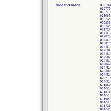
Code Information
00-5764-013-51 61874481 00-5764-013-51 61892716 00-5764-013-51 61946510 00-5764-013-51 61954552 00-5764-013-51 61977566 00-5764-013-51 62003780 00-5764-013-51 62022335 00-5764-013-51 62029870 00-5764-013-51 62107937 00-5764-013-51 62121782 00-5764-013-51 62155687 00-5764-013-51 62159335 00-5764-013-52 61800630 00-5764-013-52 61808793 00-5764-013-52 61819071 00-5764-013-52 61885786 00-5764-013-52 61892717 00-5764-013-52 61914463 00-5764-013-52 61949724 00-5764-013-52 61954981 00-5764-013-52 61977567 00-5764-013-52 62003781 00-5764-013-52 62023325 00-5764-013-52 62030453 00-5764-013-52 62096017 00-5764-013-52 62102077 00-5764-01