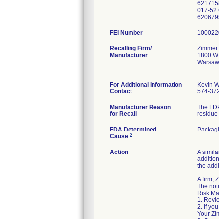
FEI Number
Recalling Firm/
Zimmer 
Manufacturer
1800 W 
Warsaw
For Additional Information
Kevin W
Contact
574-37
Manufacturer Reason
The LDP
for Recall
residue 
FDA Determined
Packag
2
Cause
Action
A simila
addition
the addi
A firm,
The noti
Risk Ma
1. Revie
2. If yo
Your Zim