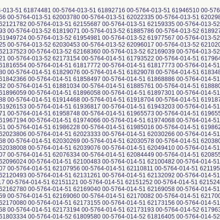
3-52 62127093 00-5764-013-52 62137523 00-5764-013-52 62168360 00-5764-013-52 62169039 00-5764-013-52 62172720 00-5764-013-52 62172721 00-5764-013-52 62173154 00-5764-014-51 61793522 00-5764-014-51 61796450 00-5764-014-51 61802094 00-5764-014-51 61816554 00-5764-014-51 61817772 00-5764-014-51 61817773 00-5764-014-51 11400112 00-5764-014-51 61787880 00-5764-014-51 61829076 00-5764-014-51 61829078 00-5764-014-51 61834863 00-5764-014-51 61835849 00-5764-014-51 61842366 00-5764-014-51 61858497 00-5764-014-51 61868886 00-5764-014-51 61868887 00-5764-014-51 61881032 00-5764-014-51 61881034 00-5764-014-51 61885761 00-5764-014-51 61888051 00-5764-014-51 61892383 00-5764-014-51 61896059 00-5764-014-51 61896058 00-5764-014-51 61897301 00-5764-014-51 61902968 00-5764-014-51 61910188 00-5764-014-51 61914468 00-5764-014-51 61918704 00-5764-014-51 61918705 00-5764-014-51 61924472 00-5764-014-51 61926153 00-5764-014-51 61936817 00-5764-014-51 61943203 00-5764-014-51 61946974 00-5764-014-51 61958271 00-5764-014-51 61958748 00-5764-014-51 61965573 00-5764-014-51 61965574 00-5764-014-51 61967192 00-5764-014-51 61967194 00-5764-014-51 61974066 00-5764-014-51 61974068 00-5764-014-51 61979793 00-5764-014-51 61984251 00-5764-014-51 61986228 00-5764-014-51 61985016 00-5764-014-51 61986231 00-5764-014-51 62017272 00-5764-014-51 62023806 00-5764-014-51 62023333 00-5764-014-51 62030266 00-5764-014-51 62029858 00-5764-014-51 62030268 00-5764-014-51 62030269 00-5764-014-51 62030578 00-5764-014-51 62038009 00-5764-014-51 62038007 00-5764-014-51 62038008 00-5764-014-51 62039076 00-5764-014-51 62049410 00-5764-014-51 62049412 00-5764-014-51 62071907 00-5764-014-51 62076334 00-5764-014-51 62084449 00-5764-014-51 62085549 00-5764-014-51 62096020 00-5764-014-51 62096024 00-5764-014-51 62100483 00-5764-014-51 62100482 00-5764-014-51 62101706 00-5764-014-51 62106707 00-5764-014-51 62107956 00-5764-014-51 62110811 00-5764-014-51 62119558 00-5764-014-51 62119557 00-5764-014-51 62120493 00-5764-014-51 62131261 00-5764-014-51 62132092 00-5764-014-51 62143628 00-5764-014-51 62151117 00-5764-014-51 62151121 00-5764-014-51 62151252 00-5764-014-51 62152410 00-5764-014-51 62152412 00-5764-014-51 62162780 00-5764-014-51 62169040 00-5764-014-51 62169058 00-5764-014-51 62169061 00-5764-014-51 62169059 00-5764-014-51 62169060 00-5764-014-51 62170082 00-5764-014-51 62170076 00-5764-014-51 62170079 00-5764-014-51 62170080 00-5764-014-51 62173155 00-5764-014-51 62173156 00-5764-014-51 62173167 00-5764-014-51 62173168 00-5764-014-51 62173194 00-5764-014-51 62173193 00-5764-014-52 61796361 00-5764-014-52 61804253 00-5764-014-52 61803334 00-5764-014-52 61809580 00-5764-014-52 61816405 00-5764-014-52 61819068 00-5764-014-52 61821435 00-5764-014-52 61822979 00-5764-014-52 61832458 00-5764-014-52 61833619 00-5764-014-52 61837343 00-5764-014-52 61837344 00-5764-014-52 61842369 00-5764-014-52 61854802 00-5764-014-52 61859250 00-5764-014-52 61868889 00-5764-014-52 61868890 00-5764-014-52 61869869 00-5764-014-52 61874487 00-5764-014-52 61881657 00-5764-014-52 61881659 00-5764-014-52 61881660 00-5764-014-52 61892387 00-5764-014-52 61893247 00-5764-014-52 61894545 00-5764-014-52 61899648 00-5764-014-52 61901228 00-5764-014-52 61902966 00-5764-014-52 61907467 00-5764-014-52 61915329 00-5764-014-52 61921477 00-5764-014-52 61926156 00-5764-014-52 61932311 00-5764-014-52 61946459 00-5764-014-52 61956807 00-5764-014-52 61956808 00-5764-014-52 61958269 00-5764-014-52 61965505 00-5764-014-52 61964453 00-5764-014-52 61972316 00-5764-014-52 61972317 00-5764-014-52 61972754 00-5764-014-52 61976340 00-5764-014-52 61976342 00-5764-014-52 61980592 00-5764-014-52 61984199 00-5764-014-52 61992067 00-5764-014-52 61992069 00-5764-014-52 62018156 00-5764-014-52 62023807 00-5764-014-52 62019511 00-5764-014-52 62026104 00-5764-014-52 62024586 00-5764-014-52 62030580 00-5764-014-52 62032079 00-5764-014-52 62039173 00-5764-014-52 62039171 00-5764-014-52 62040748 00-5764-014-52 62046929 00-5764-014-52 62047537 00-5764-014-52 62048449 00-5764-014-52 62063766 00-5764-014-52 62064493 00-5764-014-52 62069351 00-5764-014-52 62077281 00-5764-014-52 62077309 00-5764-014-52 62085550 00-5764-014-52 62085552 00-5764-014-52 62098784 00-5764-014-52 62098834 00-5764-014-52 62099264 00-5764-014-52 62099786 00-5764-014-52 62102049 00-5764-014-52 62107957 00-5764-014-52 62107995 00-5764-014-52 62107999 00-5764-014-52 62114385 00-5764-014-52 62115960 00-5764-014-52 62116005 00-5764-014-52 62121784 00-5764-014-52 62132886 00-5764-014-52 62132887 00-5764-014-52 62133207 00-5764-014-52 62133209 00-5764-014-52 62146949 00-5764-014-52 62154048 00-5764-014-52 62160342 00-5764-014-52 62160892 00-5764-014-52 62165941 00-5764-014-52 62170952 00-5764-014-52 62170953 00-5764-014-52 62170397 00-5764-014-52 62170951 00-5764-014-52 62171097 00-5764-014-52 62171098 00-5764-014-52 62171099 00-5764-014-52 62171584 00-5764-014-52 62170948 00-5764-014-52 62171096 00-5764-014-52 62174422 00-5764-015-51 61779535 00-5764-015-51 61793548 00-5764-015-51 61778270 00-5764-015-51 61793550 00-5764-015-51 61780342 00-5764-015-51 61817771 00-5764-015-51 61819065 00-5764-015-51 61779538 00-5764-015-51 61780343 00-5764-015-51 61780344 00-5764-015-51 61819067 00-5764-015-51 61821147 00-5764-015-51 61827947 00-5764-015-51 61827948 00-5764-015-51 61827949 00-5764-015-51 61829861 00-5764-015-51 61829859 00-5764-015-51 61837319 00-5764-015-51 61839696 00-5764-015-51 61839697 00-5764-015-51 61819232 00-5764-015-51 61839701 00-5764-015-51 61846271 00-5764-015-51 61846295 00-5764-015-51 11400127 00-5764-015-51 61855939 00-5764-015-51 61856755 00-5764-015-51 11400159 00-5764-015-51 61866732 00-5764-015-51 61866733 00-5764-015-51 61872345 00-5764-015-51 61876931 00-5764-015-51 61880113 00-5764-015-51 61880112 00-5764-015-51 61881692 00-5764-015-51 61883280 00-5764-015-51 61883281 00-5764-015-51 61883283 00-5764-015-51 61884198 00-5764-015-51 61885186 00-5764-015-51 61885185 00-5764-015-51 61902963 00-5764-015-51 61902964 00-5764-015-51 61904203 00-5764-015-51 61906073 00-5764-015-51 61908309 00-5764-015-51 61916101 00-5764-015-51 61915325 00-5764-015-51 61915327 00-5764-015-51 61915328 00-5764-015-51 61918735 00-5764-015-51 61924478 00-5764-015-51 61926148 00-5764-015-51 61933846 00-5764-015-51 61933818 00-5764-015-51 61949719 00-5764-015-51 61950809 00-5764-015-51 61952891 00-5764-015-51 61953109 00-5764-015-51 61958030 00-5764-015-51 61958031 00-5764-015-51 61958327 00-5764-015-51 6195