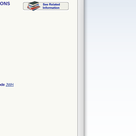
IONS
ode
JWH