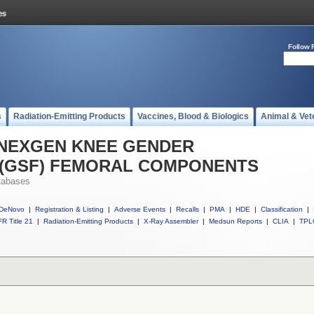
Follow 
s
Radiation-Emitting Products
Vaccines, Blood & Biologics
Animal & Vet
ll NEXGEN KNEE GENDER
 (GSF) FEMORAL COMPONENTS
tabases
DeNovo
|
Registration & Listing
|
Adverse Events
|
Recalls
|
PMA
|
HDE
|
Classification
|
R Title 21
|
Radiation-Emitting Products
|
X-Ray Assembler
|
Medsun Reports
|
CLIA
|
TPL