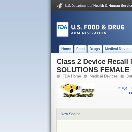
Home
Food
Drugs
Medical Device
Class 2 Device Reca
SOLUTIONS FEMALE
FDA Home
Medical Devices
Da
510(k)
|
CF
New Search