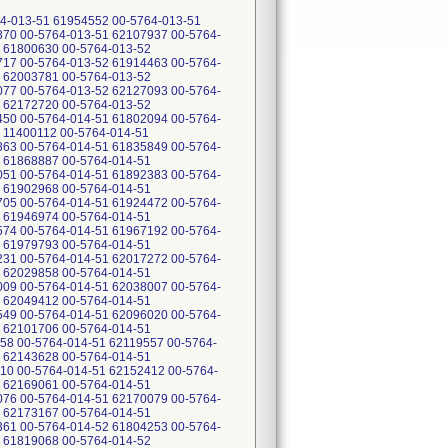
8329 00-5764-015-51 61963907 00-5764-015-51 61963908 00-5764-015-51 61964178 00-5764-015-51 61971181 00-5764-015-51 61971133 00-5764-015-51 61972194 00-5764-015-51 61972190 00-5764-015-51 11400326 00-5764-015-51 61978305 00-5764-015-51 61978545 00-5764-015-51 61984216 00-5764-015-51 61985033 00-5764-015-51 61986426 00-5764-015-51 61986732 00-5764-015-51 61986425 00-5764-015-51 61986731 00-5764-015-51 61990932 00-5764-015-51 62014088 00-5764-015-51 62013572 00-5764-015-51 62015860 00-5764-015-51 62015863 00-5764-015-51 62023803 00-5764-015-51 62023804 00-5764-015-51 62024965 00-5764-015-51 62026103 00-5764-015-51 62026945 00-5764-015-51 62030613 00-5764-015-51 62030641 00-5764-015-51 62039186 00-5764-015-51 62039946 00-5764-015-51 62040768 00-5764-015-51 62044625 00-5764-015-51 62050091 00-5764-015-51 62051206 00-5764-015-51 62051061 00-5764-015-51 62051207 00-5764-015-51 62052132 00-5764-015-51 62064405 00-5764-015-51 62068557 00-5764-015-51 62072217 00-5764-015-51 62073121 00-5764-015-51 62080805 00-5764-015-51 62084279 00-5764-015-51 62084447 00-5764-015-51 62092535 00-5764-015-51 62096018 00-5764-015-51 62096629 00-5764-015-51 62099061 00-5764-015-51 62099278 00-5764-015-51 62099947 00-5764-015-51 62099950 00-5764-015-51 11006800 00-5764-015-51 62103221 00-5764-015-51 62109175 00-5764-015-51 62107993 00-5764-015-51 62107994 00-5764-015-51 62114466 00-5764-015-51 62117288 00-5764-015-51 62117289 00-5764-015-51 62121804 00-5764-015-51 62122578 00-5764-015-51 62127094 00-5764-015-51 62128369 00-5764-015-51 62127493 00-5764-015-51 62128382 00-5764-015-51 62132116 00-5764-015-51 62132118 00-5764-015-51 62132869 00-5764-015-51 62146907 00-5764-015-51 62146914 00-5764-015-51 62152632 00-5764-015-51 62152649 00-5764-015-51 62162211 00-5764-015-51 62160897 00-5764-015-51 62169025 00-5764-015-51 62169026 00-5764-015-51 62169027 00-5764-015-51 62169028 00-5764-015-51 62169064 00-5764-015-51 62169065 00-5764-015-51 62170094 00-5764-015-51 62170097 00-5764-015-51 62170102 00-5764-015-51 62170104 00-5764-015-51 62170402 00-5764-015-51 62170403 00-5764-015-51 62170404 00-5764-015-51 62171080 00-5764-015-51 62173192 00-5764-015-51 62174388 00-5764-015-51 62174389 00-5764-015-51 62174418 00-5764-015-51 62174419 00-5764-015-51 62174420 00-5764-015-52 61794729 00-5764-015-52 61794731 00-5764-015-52 61785877 00-5764-015-52 61785878 00-5764-015-52 61806293 00-5764-015-52 61806294 00-5764-015-52 61780360 00-5764-015-52 61782061 00-5764-015-52 61780358 00-5764-015-52 61780359 00-5764-015-52 61781294 00-5764-015-52 61814773 00-5764-015-52 61782059 00-5764-015-52 61817767 00-5764-015-52 61817768 00-5764-015-52 61780357 00-5764-015-52 61782058 00-5764-015-52 61782060 00-5764-015-52 61820658 00-5764-015-52 61820669 00-5764-015-52 61820732 00-5764-015-52 61821146 00-5764-015-52 61822977 00-5764-015-52 61824793 00-5764-015-52 61832298 00-5764-015-52 61832299 00-5764-015-52 6