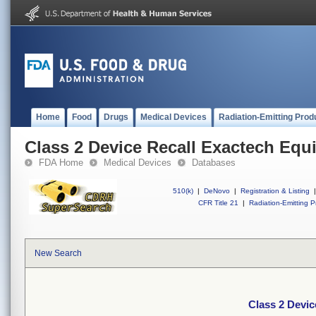
Home
Food
Drugs
Medical Devices
Radiation-Emitting Prod
Class 2 Device Recall Exactech Equ
FDA Home
Medical Devices
Databases
510(k)
|
DeNovo
|
Registration & Listing
|
CFR Title 21
|
Radiation-Emitting P
New Search
Class 2 Devic