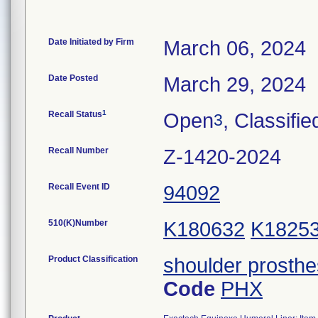
Date Initiated by Firm
March 06, 2024
Date Posted
March 29, 2024
1
Recall Status
Open
, Classifie
3
Recall Number
Z-1420-2024
Recall Event ID
94092
510(K)Number
K180632
K1825
Product Classification
shoulder prosthe
Code
PHX