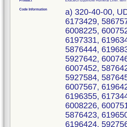
Product
Exactech Equinoxe Humeral Liner: Item 
Code Information
a) 320-40-00, UDI/DI 10885862535030, Serial Numbers: 6173429, 5867573, 6007454, 6007478, 5927587, 6008225, 6007520, 5927562, 5927516, 5927575, 6197331, 6196344, 5867550, 5927586, 6196429, 5876444, 6196833, 5867568, 6174559, 5927640, 5927642, 6007467, 6173432, 5927563, 5876441, 6007452, 5876427, 5927631, 6196359, 5867564, 5927584, 5876450, 5927635, 6007456, 5927569, 6007567, 6196425, 6196773, 6173418, 5867565, 6196355, 6173443, 6196769, 6196776, 6196770, 6008226, 6007514, 6196351, 6196366, 5876433, 5876423, 6196505, 6174554, 5867558, 5927521, 6196424, 5927565, 5927591, 6173436, 6007475, 6007480, 6174553, 6008237, 6008243, 6196419, 6007548, 5927483, 6008351, 6174566, 5927485, 6196445, 6196433, 5867562, 5867567, 5876432, 5927498, 5876437, 5867556, 5927608, 5876430, 5876451, 5927561, 6008344, 6007543, 5927510, 6196364, 6196530, 6007568, 6196525, 6173428, 6196357, 5867557, 6196422, 6174552, 5876434, 5927543, 6173442, 6173434, 5927564, 6007465, 6196517, 5927530, 5927532, 6008346, 6196353, 6196349, 5927573, 5927492, 5927547, 6007571, 6196365, 6173445, 5876440, 5867563, 6007479, 6196764, 5867561, 6174557, 6196352, 6008348, 6196439, 5927639, 5927632, 6173430, 6008347, 6008343, 6008240, 6173435, 5927522, 6196427, 5927515, 5927592, 5927589, 6196760, 5927488, 6174573, 6173426, 6008341, 6007519, 5867553, 5927524, 6196348, 5876436, 5876428, 5927518, 6007466, 5876446, 5927497, 6174565, 5927538, 5927576, 5927596, 5876435, 5876439, 5876445, 5876448, 5927512, 5927519, 5927619, 5927622, 5927623, 5927630, 5927494, 5927537, 6196461, 6196463, 6173433, 6174549, 6196428, 6196431, 6196443, 6196521, 6196522, 6196768, 6196772, 6196774, 6402708, 6497639, 6543125, 5927508, 6372322, 6498876, 6008219, 6402668, 6008233, 6372400, 6007539, 6543293, 5867575, 6197327, 5927590, 6372391, 6402685, 6402721, 6543417, 6197328, 6543410, 6196788, 6543121, 6196460, 6197330, 6372325, 6543142, 6542053, 6543124, 6543405, 6542583, 6498882, 6007556, 6196791, 6196794, 5927523, 6497905, 6497649, 6497680, 6196782, 6196766, 6372393, 6372403, 6402687, 5927617, 6498717, 6372404, 6498694, 6542056, 6543132, 6008231, 6008232, 6196346, 6196821, 6196775, 6372339, 5927493, 6498695, 6497871, 6372349, 5927486, 5927638, 6008239, 6008244, 6497655, 6542073, 6196804, 6196360, 6543115, 6008229, 6542080, 6196824, 5927579, 6372413, 6196779, 6174568, 6542569, 6007464, 6543402, 6402691, 6007545, 5927615, 6196771, 6543143, 6542069, 6372411, 6543122, 6543284, 6402675, 6543281, 5927513, 5927633, 5867577, 6008230, 6196781, 6196514, 5876442, 6007542, 6196785, 6543120, 6542572, 5876426, 6543418, 5927628, 6196354, 6543131, 6372407, 6543399, 6497860, 5927626, 6197336, 6007531, 6498718, 6196457, 6196797, 6497876, 6174569, 6196825, 6197317, 6497857, 6196778, 6497853, 6372334, 6497660, 6196468, 6196786, 6402656, 6196805, 6498879, 6542596, 6497604, 6542576, 5867574, 6007537, 6196507, 5927602, 6196831, 6543406, 6007453, 6007524, 6008234, 6497672, 6543413, 5927566, 6007515, 6196818, 6007481, 6498710, 6543302, 6498701, 6174572, 6372346, 59276