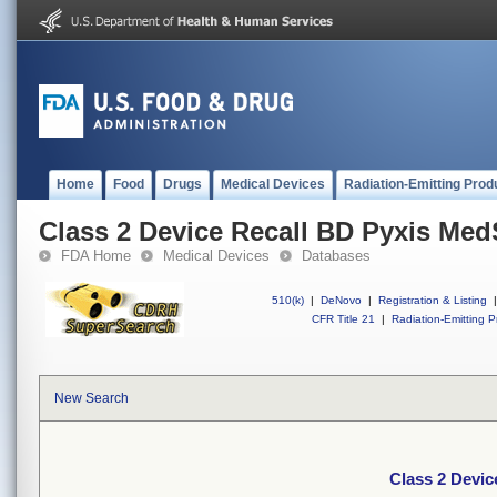
Home
Food
Drugs
Medical Devices
Radiation-Emitting Prod
Class 2 Device Recall BD Pyxis Med
FDA Home
Medical Devices
Databases
510(k)
|
DeNovo
|
Registration & Listing
|
CFR Title 21
|
Radiation-Emitting P
New Search
Class 2 Devic