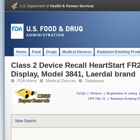
Home
Food
Drugs
Medical Devices
Radiation-Emitting Prod
Class 2 Device Recall HeartStart FR
Display, Model 3841, Laerdal brand
FDA Home
Medical Devices
Databases
510(k)
|
DeNovo
|
Registration & Listing
|
CFR Title 21
|
Radiation-Emitting P
New Search