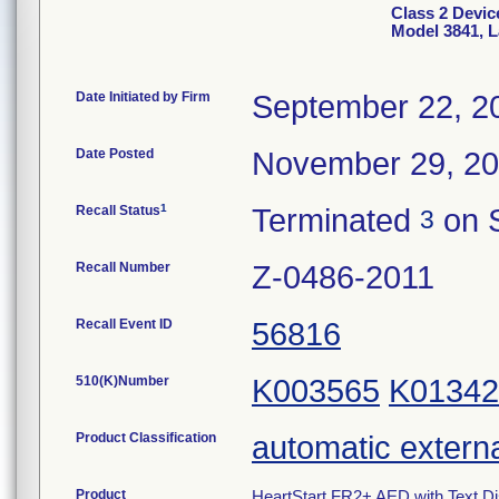
Class 2 Devic
Model 3841, L
Date Initiated by Firm
September 22, 2
Date Posted
November 29, 2
1
Recall Status
Terminated
on 
3
Recall Number
Z-0486-2011
Recall Event ID
56816
510(K)Number
K003565
K01342
Product Classification
automatic external
Product
HeartStart FR2+ AED with Text Di