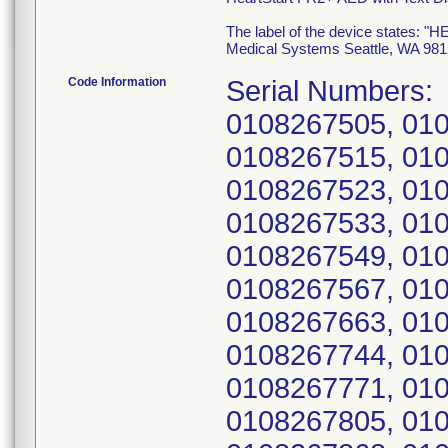
The label of the device states: "
Medical Systems Seattle, WA 981
Code Information
Serial Numbers: 0108267501, 0108267503, 0108267505, 0108267507, 0108267511, 0108267513, 0108267515, 0108267517, 0108267519, 0108267521, 0108267523, 0108267525, 0108267526, 0108267527, 0108267533, 0108267540, 0108267545, 0108267547, 0108267549, 0108267555, 0108267563, 0108267565, 0108267567, 0108267570, 0108267596, 0108267645, 0108267663, 0108267714, 0108267740, 0108267742, 0108267744, 0108267758, 0108267760, 0108267764, 0108267771, 0108267775, 0108267789, 0108267799, 0108267805, 0108267817, 0108267821, 0108267857, 0108267868, 0108267875, 0108267941, 0108268033, 0108268071, 0108268329, 0108268338, 0108268340, 0108268346, 0108268364, 0108268386, 0108268388, 0108268441, 0108268442, 0108268471, 0108268489, 0108268582, 0108268586, 0108268608, 0108268627, 0108268631, 0108268635, 0108268640, 0108268658, 0108268662, 0108268663, 0108268665, 0108268668, 0108268670, 0108268674, 0108268675, 0108268680, 0108268685, 0108268691, 0108268702, 0108268721, 0108268723, 0108268726, 0108268728, 0108268729, 0108268730, 0108268735, 0108268738, 0108268740, 0108268743, 0108268744, 0108268745, 0108268750, 0108268754, 0108268756, 0108268758, 0108268760, 0108268761, 0108268762, 0108268764, 0108268766, 0108268768, 0108268769, 0108268771, 0108268775, 0108268784, 0108268789, 0108268791, 0108268793, 0108268794, 0108268796, 0108268800, 0108268801, 0108268810, 0108268811, 0108268813, 0108268815, 0108268817, 0108268819, 0108268825, 0108268826, 0108268827, 0108268832, 0108268836, 0108268844, 0108268846, 0108268847, 0108268848, 0108268849, 0108268850, 0108268852, 0108268854, 0108268857, 0108268858, 0108268859, 0108268864, 0108268874, 0108268877, 0108268882, 0108268886, 0108268887, 0108268888, 0108268890, 0108268896, 0108268898, 0108268900, 0108268906, 0108268908, 0108268910, 0108268911, 0108268920, 0108268922, 0108268924, 0108268926, 0108268931, 0108268947, 0108268949, 0108268954, 0108268960, 0108268962, 0108268967, 0108268980, 0108268982, 0108268985, 0108268987, 0108268993, 0108268996, 0108269004, 0108269011, 0108269013, 0108269017, 0108269018, 0108269025, 0108269030, 0108269032, 0108269057, 0108269093, 0108269099, 0108269114, 0108269116, 0108269120, 0108269124, 0108269128, 0108269135, 0108269143, 0108269145, 0108269147, 0108269150, 0108269162, 0108269164, 0108269168, 0108269169, 0108269172, 0108269174, 0108269178, 0108269180, 0108269181, 0108269182, 0108269184, 0108269186, 0108269187, 0108269188, 0108269190, 0108269195, 0108269196, 0108269207, 0108269215, 0108269221, 0108269226, 0108269227, 0108269230, 0108269234, 0108269236, 0108269240, 0108269241, 0108269242, 0108269246, 0108269260, 0108269266, 0108269268, 0108269276, 0108269287, 0108269289, 0108269305, 0108269309, 0108269311, 0108269317, 0108269319, 0108269323, 0108269327, 0108269331, 0108269339, 0108269341, 0108269357, 0108269361, 0108269364, 0108269369, 0108269449, 0108269467, 0108269471, 0108269477, 0108269479, 0108269485, 0108269487, 0108269572, 0108269602, 0108269605, 0108269606, 0108269608, 0108269612, 0108269618, 0108269623, 0108269626, 0108269634, 0108269644, 0108269657, 0108269658, 0108269660, 0108269665, 0108269677, 0108269679, 0108269682, 0108269684, 0108269696, 0108269697, 0108269708, 0108269720, 0108269723, 0108269725, 0108269730, 0108269736, 0108269740, 0108269750, 0108269756, 0108269758, 0108269763, 0108269783, 0108269785, 0108269786, 0108269787, 0108269788, 0108269790, 0108269792, 0108269793, 0108269798, 0108269802, 0108269819, 0108269821, 0108269829, 0108269832, 0108269836, 0108269837, 0108269840, 0108269842, 0108269851, 0108269869, 0108269879, 0108269888, 0108269901, 0108269903, 0108269909, 0108269911, 0108269920, 0108269923, 0108269925, 0108269927, 0108269929, 0108269931, 0108269934, 0108269944, 0108269950, 0108269952, 0108269954, 0108269956, 0108269963, 0108269965, 0108269967, 0108269968, 0108269969, 0108269971, 0108269972, 0108269975, 0108269977, 0108269979, 0108270001, 0108270009, 0108270017, 0108270021